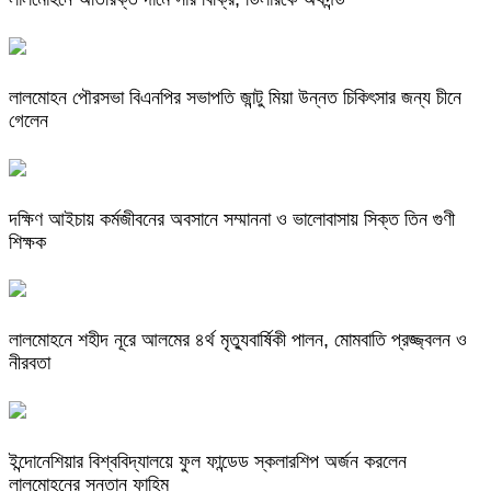
লালমোহন পৌরসভা বিএনপির সভাপতি জান্টু মিয়া উন্নত চিকিৎসার জন্য চীনে
গেলেন
দক্ষিণ আইচায় কর্মজীবনের অবসানে সম্মাননা ও ভালোবাসায় সিক্ত তিন গুণী
শিক্ষক
লালমোহনে শহীদ নূরে আলমের ৪র্থ মৃত্যুবার্ষিকী পালন, মোমবাতি প্রজ্জ্বলন ও
নীরবতা
ইন্দোনেশিয়ার বিশ্ববিদ্যালয়ে ফুল ফান্ডেড স্কলারশিপ অর্জন করলেন
লালমোহনের সন্তান ফাহিম