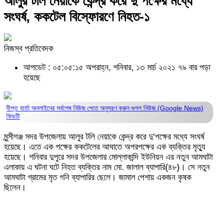
আলুর টলি নেয়াকে কেন্দ্র করে দু’পক্ষের মধ্যে
সংঘর্ষ, ককটেল বিস্ফোরণে নিহত-১
নিজস্ব প্রতিবেদক
আপডেট : ০৫:০৫:১৫ অপরাহ্ন, শনিবার, ১৩ মার্চ ২০২১
৭৯ বার পড়া
হয়েছে
দীপ্ত বার্তা অনলাইনের সর্বশেষ নিউজ পেতে অনুসরণ করুন
গুগল নিউজ (Google News)
ফিডটি
মুন্সীগঞ্জ সদর উপজেলায় আলুর টলি নেয়াকে কেন্দ্র করে দু’পক্ষের মধ্যে সংঘর্ষ
হয়েছে। এতে এক পক্ষের ককটেলের আঘাতে অপরপক্ষের এক ব্যক্তির মৃত্যু
হয়েছে। শনিবার দুপুরে সদর উপজেলার মোল্লাকান্দি ইউনিয়ন এর নতুন আমঘাটা
এলাকায় এ ঘটনা ঘটে নিহত ব্যক্তির নাম মো. জালাল ব্যাপারি(৪৮)। সে নতুন
আমঘাটা গ্রামের মৃত গনি ব্যাপারির ছেলে। জামাল পেশায় একজন কৃষক
ছিলেন।