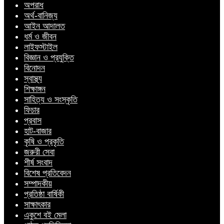
অপরাধ
অর্থ-বানিজ্য
আইন আদালত
ধর্ম ও জীবন
লাইফস্টাইল
বিজ্ঞান ও প্রযুক্তি
বিনোদন
স্বাস্থ্য
শিক্ষাঙ্গন
সাহিত্য ও সংস্কৃতি
ফিচার
প্রবাস
হাট-বাজার
কৃষি ও প্রকৃতি
জরুরী সেবা
শীর্ষ সংবাদ
বিশেষ প্রতিবেদন
সম্পাদকীয়
প্রতিষ্ঠা বার্ষিকী
সাক্ষাৎকার
একুশে বই মেলা