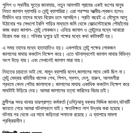
পুলিশ ও স্থানীয় সুত্রে জানাযায়, নতুন আমগাটা গ্রামের একই বংশের মানুষ
নিহত জালাল ব্যাপারি ও সেন্টু ব্যাপারিরা। এরা পরস্পর আত্মীয়-স্বজন হলেও
দীর্ঘদিন ধরে তাদের মধ্যে বিরোধ চলে আসছিল। প্রতি বছরই এ মৌসুমে আলু
উঠানোর পর সেগুলো ট্রলি গাড়ির মাধ্যমে জমি থেকে কোল্ডস্টোরেজে পৌছাঁনোর
কাজ করত জালাল- সেন্টু লোকজন। এনিয়ে জালাল ও সেন্টুদের মধ্যে আবারো
বিরোধ শুরু হয়। শনিবার দুপুরে দুই পক্ষের মধ্যে কথা কাটাকাটি হয়।
এ সময় তাদের মধ্যে হাতাহাতিও হয়। একপর্যায়ে সেন্টু পক্ষের লোকজন
জালালের মাথায় ককটেল নিক্ষেপ করে। এতে ঘটনাস্থলেই জালাল মাথার বিভিন্ন
অংশ উড়ে যায়। এবং সেখানেই জালাল মারা যায়।
নিহতের চাচাতো ভাই মো. মামুন ব্যাপারি বলেন,জালালের সাথে কেউ ছিল না।
সেন্টু মেম্বার বাহিনীর খালেক শেখ, শিপন, স্বপন, দেলু, হারুন, আলমগীরা
প্রথমে বেদম পেটায় জালালকে। জালালের মাথায় একাধিক ককটেল নিক্ষেপ করে
মাথাটাই উড়িয়ে দেয়। আমরা জালালের হত্যা কারিদের বিচার চাই।
মুন্সীগঞ্জ সদর থানার ভারপ্রাপ্ত কর্মকর্তা (ওসি)আবু বক্কর সিদ্দিক জানান,ঘটনাটি
জানতে পেরে আমরা ঘটনাস্থলে যাই। ক্ষতবিক্ষত লাশ উদ্ধার করা হয়েছে।
ঘটনার পর থেকে এর সাথে জড়িতরা পলাতক রয়েছে। এ ব্যাপারে মামলা
প্রক্রিয়াধীন।