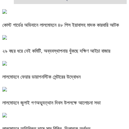
কোস্ট গার্ডের অভিযানে লালমোহনে ৪৮ পিস ইয়াবাসহ মাদক কারবারি আটক
২৯ বছর ধরে নেই কমিটি, অব্যবস্থাপনায় ধুঁকছে দক্ষিণ আইচা বাজার
লালমোহনে ফেয়ার ডায়াগনস্টিক সেন্টারের উদ্বোধন
লালমোহনে জুলাই গণঅভ্যুত্থান দিবস উপলক্ষে আলোচনা সভা
লালমোহনে অতিরিক্ত দামে সার বিক্রি, ডিলারকে অর্থদন্ড