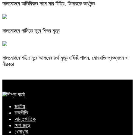
লালমোহনে অতিরিক্ত দামে সার বিক্রি, ডিলারকে অর্থদন্ড
লালমোহনে পানিতে ডুবে শিশুর মৃত্যু
লালমোহনে শহীদ নূরে আলমের ৪র্থ মৃত্যুবার্ষিকী পালন, মোমবাতি প্রজ্জ্বলন ও
নীরবতা
জাতীয়
রাজনীতি
আন্তর্জাতিক
দেশ জুড়ে
খেলাধুলা