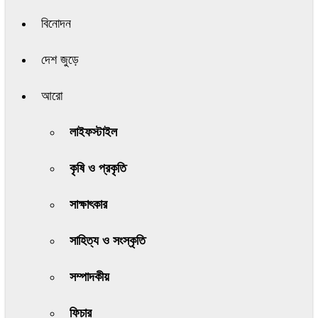
বিনোদন
দেশ জুড়ে
আরো
লাইফস্টাইল
কৃষি ও প্রকৃতি
সাক্ষাৎকার
সাহিত্য ও সংস্কৃতি
সম্পাদকীয়
ফিচার