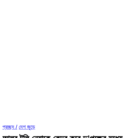
প্রচ্ছদ /
দেশ জুড়ে