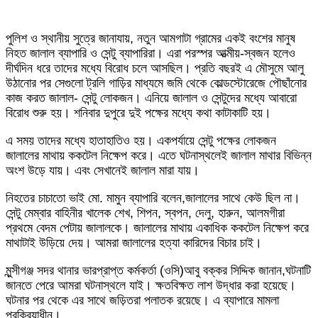
পুলিশ ও স্থানীয় সুত্রে জানাযায়, নতুন আমগাটা গ্রামের একই বংশের মানুষ
নিহত জালাল ব্যাপারি ও সেন্টু ব্যাপারিরা। এরা পরস্পর আত্মীয়-স্বজন হলেও
দীর্ঘদিন ধরে তাদের মধ্যে বিরোধ চলে আসছিল। প্রতি বছরই এ মৌসুমে আলু
উঠানোর পর সেগুলো ট্রলি গাড়ির মাধ্যমে জমি থেকে কোল্ডস্টোরেজে পৌছাঁনোর
কাজ করত জালাল- সেন্টু লোকজন। এনিয়ে জালাল ও সেন্টুদের মধ্যে আবারো
বিরোধ শুরু হয়। শনিবার দুপুরে দুই পক্ষের মধ্যে কথা কাটাকাটি হয়।
এ সময় তাদের মধ্যে হাতাহাতিও হয়। একপর্যায়ে সেন্টু পক্ষের লোকজন
জালালের মাথায় ককটেল নিক্ষেপ করে। এতে ঘটনাস্থলেই জালাল মাথার বিভিন্ন
অংশ উড়ে যায়। এবং সেখানেই জালাল মারা যায়।
নিহতের চাচাতো ভাই মো. মামুন ব্যাপারি বলেন,জালালের সাথে কেউ ছিল না।
সেন্টু মেম্বার বাহিনীর খালেক শেখ, শিপন, স্বপন, দেলু, হারুন, আলমগীরা
প্রথমে বেদম পেটায় জালালকে। জালালের মাথায় একাধিক ককটেল নিক্ষেপ করে
মাথাটাই উড়িয়ে দেয়। আমরা জালালের হত্যা কারিদের বিচার চাই।
মুন্সীগঞ্জ সদর থানার ভারপ্রাপ্ত কর্মকর্তা (ওসি)আবু বক্কর সিদ্দিক জানান,ঘটনাটি
জানতে পেরে আমরা ঘটনাস্থলে যাই। ক্ষতবিক্ষত লাশ উদ্ধার করা হয়েছে।
ঘটনার পর থেকে এর সাথে জড়িতরা পলাতক রয়েছে। এ ব্যাপারে মামলা
প্রক্রিয়াধীন।