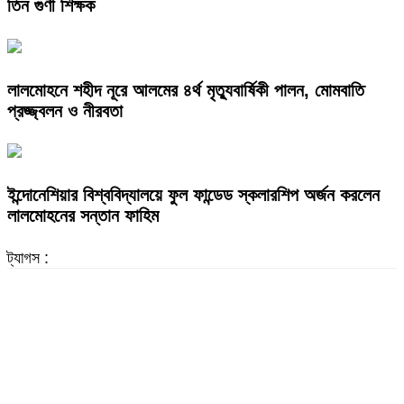
তিন গুণী শিক্ষক
লালমোহনে শহীদ নূরে আলমের ৪র্থ মৃত্যুবার্ষিকী পালন, মোমবাতি
প্রজ্জ্বলন ও নীরবতা
ইন্দোনেশিয়ার বিশ্ববিদ্যালয়ে ফুল ফান্ডেড স্কলারশিপ অর্জন করলেন
লালমোহনের সন্তান ফাহিম
ট্যাগস :