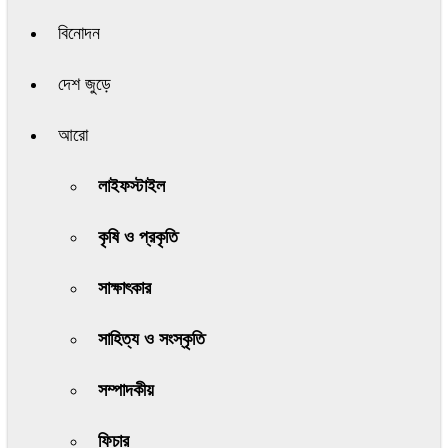
বিনোদন
দেশ জুড়ে
আরো
লাইফস্টাইল
কৃষি ও প্রকৃতি
সাক্ষাৎকার
সাহিত্য ও সংস্কৃতি
সম্পাদকীয়
ফিচার