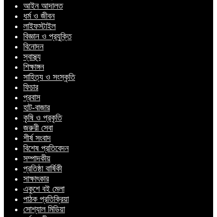
আইন আদালত
ধর্ম ও জীবন
লাইফস্টাইল
বিজ্ঞান ও প্রযুক্তি
বিনোদন
স্বাস্থ্য
শিক্ষাঙ্গন
সাহিত্য ও সংস্কৃতি
ফিচার
প্রবাস
হাট-বাজার
কৃষি ও প্রকৃতি
জরুরী সেবা
শীর্ষ সংবাদ
বিশেষ প্রতিবেদন
সম্পাদকীয়
প্রতিষ্ঠা বার্ষিকী
সাক্ষাৎকার
একুশে বই মেলা
পাঠক প্রতিক্রিয়া
সোশ্যাল মিডিয়া