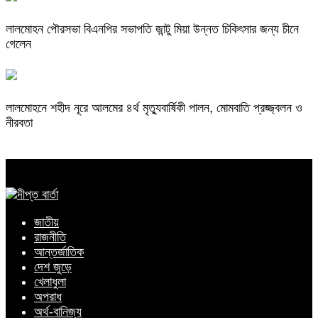
লালমোহন পৌরসভা বিএনপির সভাপতি জান্টু মিয়া উন্নত চিকিৎসার জন্য চীনে
গেলেন
লালমোহনে শহীদ নূরে আলমের ৪র্থ মৃত্যুবার্ষিকী পালন, মোমবাতি প্রজ্জ্বলন ও
নীরবতা
জাতীয়
রাজনীতি
আন্তর্জাতিক
দেশ জুড়ে
খেলাধুলা
অপরাধ
অর্থ-বানিজ্য