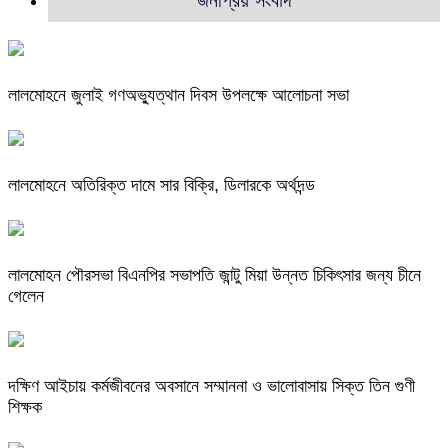
জনপ্রিয় সংবাদ
লালমোহনে জুলাই গণঅভ্যুত্থান দিবস উপলক্ষে আলোচনা সভা
লালমোহনে অতিরিক্ত দামে সার বিক্রি, ডিলারকে অর্থদন্ড
লালমোহন পৌরসভা বিএনপির সভাপতি জান্টু মিয়া উন্নত চিকিৎসার জন্য চীনে
গেলেন
দক্ষিণ আইচায় কর্মজীবনের অবসানে সম্মাননা ও ভালোবাসায় সিক্ত তিন গুণী
শিক্ষক