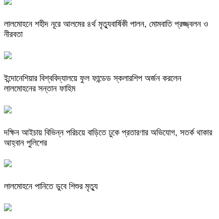
লালমোহনে শহীদ নূরে আলমের ৪র্থ মৃত্যুবার্ষিকী পালন, মোমবাতি প্রজ্জ্বলন ও
নীরবতা
ইন্দোনেশিয়ার বিশ্ববিদ্যালয়ে ফুল ফান্ডেড স্কলারশিপ অর্জন করলেন
লালমোহনের সন্তান ফাহিম
দক্ষিন আইচায় ‎বিভিন্ন পরিচয়ে বাড়িতে ঢুকে প্রতারণার অভিযোগ, সতর্ক থাকার
আহ্বান পুলিশের
লালমোহনে পানিতে ডুবে শিশুর মৃত্যু