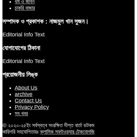
ধর্ম ও জীবন
চাকরি বাজার
সম্পাদক ও প্রকাশক : নাজমুল খান সুজন।
Editorial Info Text
যোগাযোগের ঠিকানা
Editorial Info Text
প্রয়োজনীয় লিঙ্ক
About Us
archive
Contact Us
Privacy Policy
সব খবর
© ২০২০-২৫ইং সর্বস্বত্ব সংরক্ষিত দীপ্ত বার্তা ডটকম
কারিগরি সহযোগিতায়ঃ
ক্লাসিক সফটওয়্যার টেকনোলজি