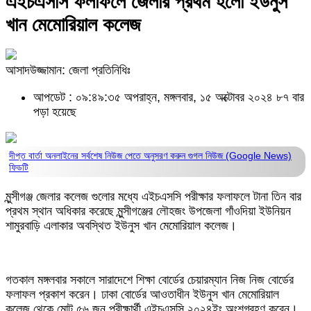
এইচএসসি ফলাফলে জেলার প্রথম হলো ইউনুস
খান মেমোরিয়াল কলেজ
আসাদউজ্জামান: জেলা প্রতিনিধিঃ
আপডেট : ০৯:৪৯:৩৫ অপরাহ্ন, মঙ্গলবার, ১৫ অক্টোবর ২০২৪
৮৭ বার
পড়া হয়েছে
দীপ্ত বার্তা অনলাইনের সর্বশেষ নিউজ পেতে অনুসরণ করুন
গুগল নিউজ (Google News)
ফিডটি
মুন্সীগঞ্জ জেলার কলেজ গুলোর মধ্যে এইচএসসি পরীক্ষার ফলাফলে টানা তিন বার
প্রথম স্থান অধিকার করেছে মুন্সীগঞ্জের লৌহজং উপজেলা গাঁওদিয়া ইউনিয়ন
শামুরবাড়ি এলাকার অবস্থিত ইউনুস খান মেমোরিয়াল কলেজ।
গতকাল মঙ্গলবার সকালে সারাদেশে শিক্ষা বোর্ডের চেয়ারম্যান নিজ নিজ বোর্ডের
ফলাফল প্রকাশ করেন। ঢাকা বোর্ডের আওতাধীন ইউনুস খান মেমোরিয়াল
কলেজ থেকে মোট ৫৬ জন পরীক্ষার্থী এইচএসসি ২০২৪ইং অংশগ্রহণ করেন।