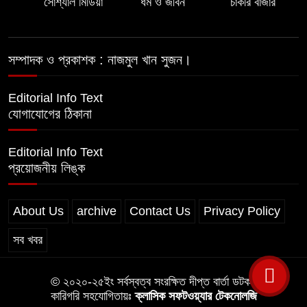
সোশ্যাল মিডিয়া
ধর্ম ও জীবন
চাকরি বাজার
পরকীয়ার অভিযোগে অভিযুক্ত ছাত্রদল
সম্পাদক ও প্রকাশক : নাজমুল খান সুজন।
নেতা শরীফ বেপারীকে অব্যাহতি দিল ভোলা
জেলা ছাত্রদল
Editorial Info Text
যোগাযোগের ঠিকানা
Editorial Info Text
প্রয়োজনীয় লিঙ্ক
About Us
archive
Contact Us
Privacy Policy
সব খবর
© ২০২০-২৫ইং সর্বস্বত্ব সংরক্ষিত দীপ্ত বার্তা ডটকম
কারিগরি সহযোগিতায়ঃ
ক্লাসিক সফটওয়্যার টেকনোলজি