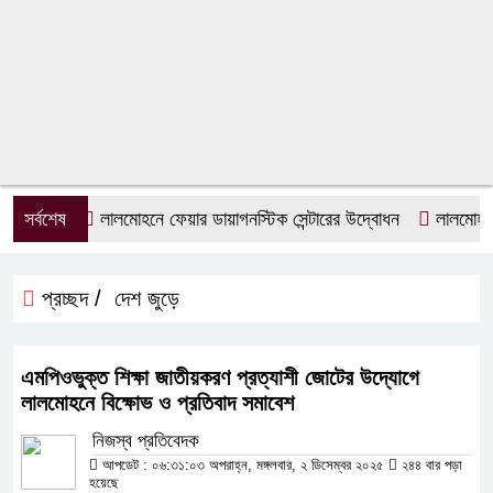
সর্বশেষ
লালমোহনে ফেয়ার ডায়াগনস্টিক সেন্টারের উদ্বোধন
লালমোহনে জু
প্রচ্ছদ /
দেশ জুড়ে
এমপিওভুক্ত শিক্ষা জাতীয়করণ প্রত্যাশী জোটের উদ্যোগে
লালমোহনে বিক্ষোভ ও প্রতিবাদ সমাবেশ
নিজস্ব প্রতিবেদক
আপডেট : ০৬:৩১:০৩ অপরাহ্ন, মঙ্গলবার, ২ ডিসেম্বর ২০২৫
২৪৪ বার পড়া
হয়েছে