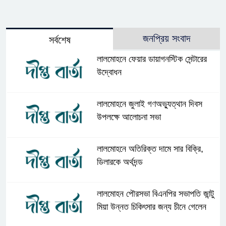
জনপ্রিয় সংবাদ
সর্বশেষ
লালমোহনে ফেয়ার ডায়াগনস্টিক সেন্টারের
উদ্বোধন
লালমোহনে জুলাই গণঅভ্যুত্থান দিবস
উপলক্ষে আলোচনা সভা
লালমোহনে অতিরিক্ত দামে সার বিক্রি,
ডিলারকে অর্থদন্ড
লালমোহন পৌরসভা বিএনপির সভাপতি জান্টু
মিয়া উন্নত চিকিৎসার জন্য চীনে গেলেন