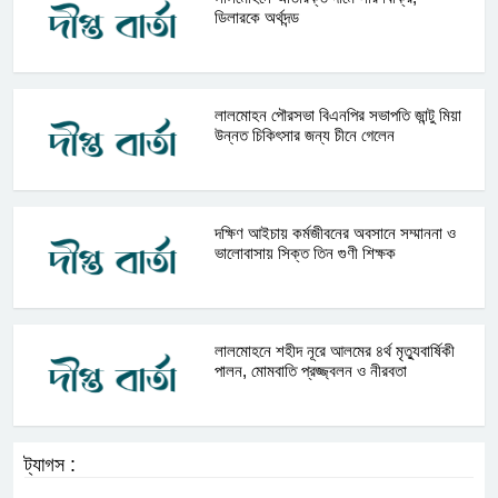
ডিলারকে অর্থদন্ড
লালমোহন পৌরসভা বিএনপির সভাপতি জান্টু মিয়া
উন্নত চিকিৎসার জন্য চীনে গেলেন
দক্ষিণ আইচায় কর্মজীবনের অবসানে সম্মাননা ও
ভালোবাসায় সিক্ত তিন গুণী শিক্ষক
লালমোহনে শহীদ নূরে আলমের ৪র্থ মৃত্যুবার্ষিকী
পালন, মোমবাতি প্রজ্জ্বলন ও নীরবতা
ট্যাগস :