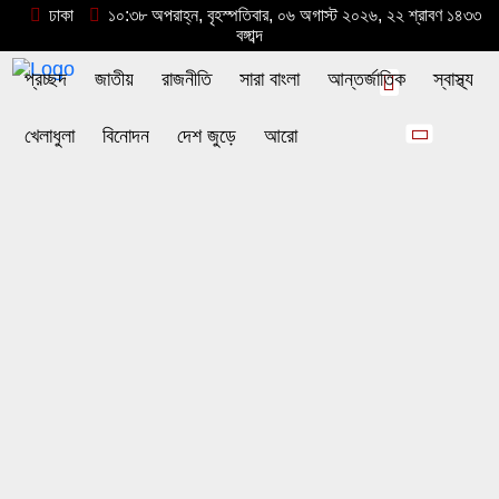
ঢাকা
১০:৩৮ অপরাহ্ন, বৃহস্পতিবার, ০৬ অগাস্ট ২০২৬, ২২ শ্রাবণ ১৪৩৩
বঙ্গাব্দ
প্রচ্ছদ
জাতীয়
রাজনীতি
সারা বাংলা
আন্তর্জাতিক
স্বাস্থ্য
খেলাধুলা
বিনোদন
দেশ জুড়ে
আরো