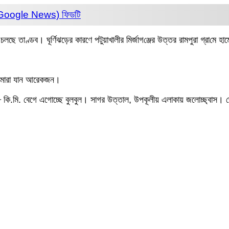
 (Google News)
ফিডটি
ে তাণ্ডব। ঘূর্ণিঝড়ের কারণে পটুয়াখালীর মির্জাগ‌ঞ্জের উত্তর রামপুরা গ্রা‌মে 
রে মারা যান আরেকজন।
 কি.মি. বেগে এগোচ্ছে বুলবুল। সাগর উত্তাল, উপকূলীয় এলাকায় জলোচ্ছ্বাস। 