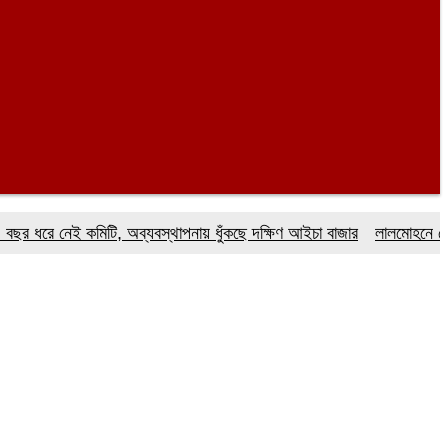
 নেই কমিটি, অব্যবস্থাপনায় ধুঁকছে দক্ষিণ আইচা বাজার
লালমোহনে ফেয়ার ডায়া