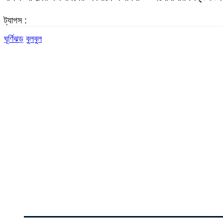
ট্যাগস :
ঘূর্ণিঝড়
বুলবুল