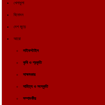
খেলাধুলা
বিনোদন
দেশ জুড়ে
আরো
লাইফস্টাইল
কৃষি ও প্রকৃতি
সাক্ষাৎকার
সাহিত্য ও সংস্কৃতি
সম্পাদকীয়