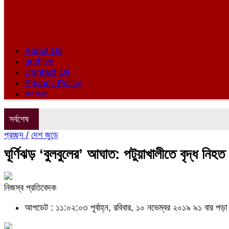
About Us
archive
Contact Us
Privacy Policy
সব খবর
সর্বশেষ
প্রচ্ছদ /
দেশ জুড়ে
ঘূর্ণিঝড় ‘বুলবুলের’ আঘাত: পটুয়াখালীতে বৃদ্ধ নিহত
নিজস্ব প্রতিবেদক
আপডেট : ১১:০২:০৩ পূর্বাহ্ন, রবিবার, ১০ নভেম্বর ২০১৯
৯১ বার পড়া