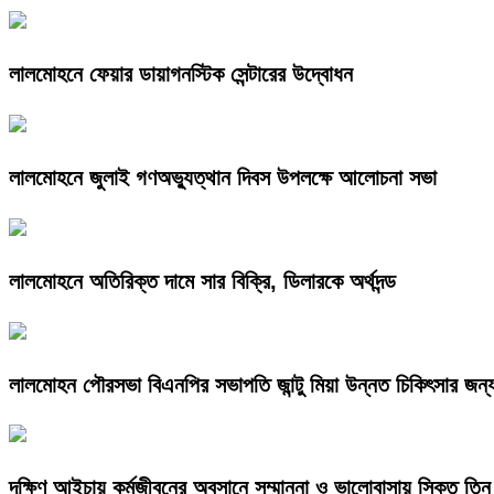
লালমোহনে ফেয়ার ডায়াগনস্টিক সেন্টারের উদ্বোধন
লালমোহনে জুলাই গণঅভ্যুত্থান দিবস উপলক্ষে আলোচনা সভা
লালমোহনে অতিরিক্ত দামে সার বিক্রি, ডিলারকে অর্থদন্ড
লালমোহন পৌরসভা বিএনপির সভাপতি জান্টু মিয়া উন্নত চিকিৎসার জন্
দক্ষিণ আইচায় কর্মজীবনের অবসানে সম্মাননা ও ভালোবাসায় সিক্ত তিন 