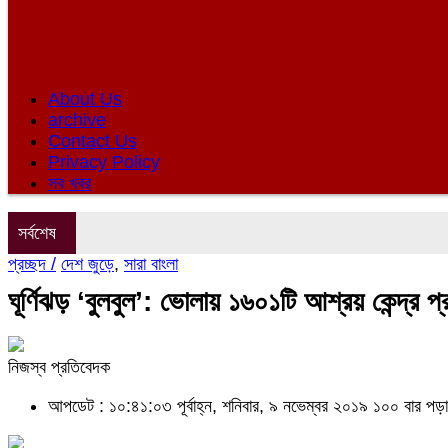
About Us
archive
Contact Us
Privacy Policy
সব খবর
সর্বশেষ
প্রচ্ছদ /
দেশ জুড়ে
,
সারা বাংলা
ঘূর্ণিঝড় ‘বুলবুল’: ভোলায় ১৬০১টি আশ্রয় কেন্দ্র প্
নিজস্ব প্রতিবেদক
আপডেট : ১০:৪১:০৩ পূর্বাহ্ন, শনিবার, ৯ নভেম্বর ২০১৯
১০০ বার পড়া