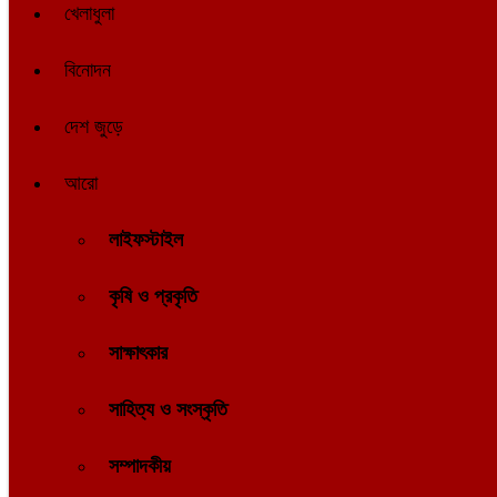
খেলাধুলা
বিনোদন
দেশ জুড়ে
আরো
লাইফস্টাইল
কৃষি ও প্রকৃতি
সাক্ষাৎকার
সাহিত্য ও সংস্কৃতি
সম্পাদকীয়