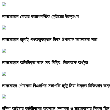
লালমোহনে ফেয়ার ডায়াগনস্টিক সেন্টারের উদ্বোধন
লালমোহনে জুলাই গণঅভ্যুত্থান দিবস উপলক্ষে আলোচনা সভা
লালমোহনে অতিরিক্ত দামে সার বিক্রি, ডিলারকে অর্থদন্ড
লালমোহন পৌরসভা বিএনপির সভাপতি জান্টু মিয়া উন্নত চিকিৎসার জন্
দক্ষিণ আইচায় কর্মজীবনের অবসানে সম্মাননা ও ভালোবাসায় সিক্ত তিন 