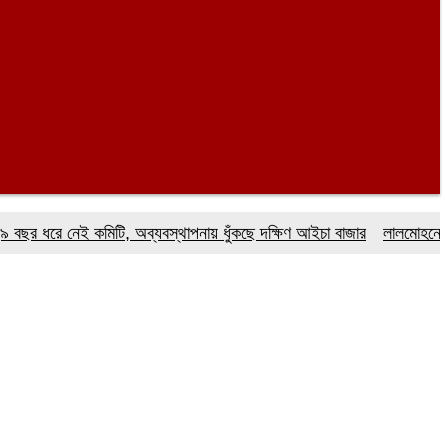
ধরে নেই কমিটি, অব্যবস্থাপনায় ধুঁকছে দক্ষিণ আইচা বাজার
লালমোহনে ফেয়ার ড