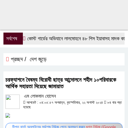
সর্বশেষ
কোস্ট গার্ডের অভিযানে লালমোহনে ৪৮ পিস ইয়াবাসহ মাদক কারবা
প্রচ্ছদ /
দেশ জুড়ে
চরফ্যাশনে বৈষম্য বিরোধী ছাত্র আন্দোলনে শহীদ ১০পরিবারকে
আর্থিক সহায়তা দিয়েছে জামায়াত
এম লোকমান হোসেন
আপডেট : ০৪:০৫:৫৭ অপরাহ্ন, বৃহস্পতিবার, ২২ অগাস্ট ২০২৪
৮৪ বার পড়া
হয়েছে
দীপ্ত বার্তা অনলাইনের সর্বশেষ নিউজ পেতে অনুসরণ করুন
গুগল নিউজ (Google