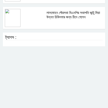
লালমোহন পৌরসভা বিএনপির সভাপতি জান্টু মিয়া
উন্নত চিকিৎসার জন্য চীনে গেলেন
ট্যাগস :