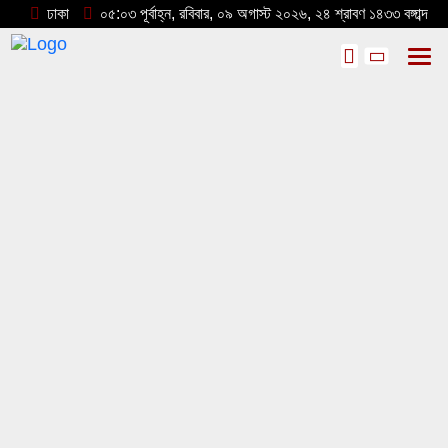
ঢাকা
০৫:০৩ পূর্বাহ্ন, রবিবার, ০৯ অগাস্ট ২০২৬, ২৪ শ্রাবণ ১৪৩৩ বঙ্গাব্দ