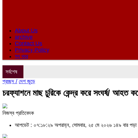
About Us
archive
Contact Us
Privacy Policy
সব খবর
সর্বশেষ
প্রচ্ছদ /
দেশ জুড়ে
চরফ্যাশনে মাছ চুরিকে কেন্দ্র করে সংঘর্ষ/ ‎আহত কল
নিজস্ব প্রতিবেদক
আপডেট : ০৭:১৮:২৯ অপরাহ্ন, সোমবার, ২৫ মে ২০২৬
১৪৯ বার পড়া