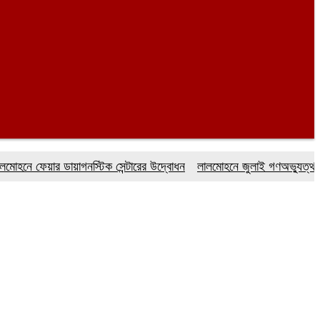
ফেয়ার ডায়াগনস্টিক সেন্টারের উদ্বোধন
লালমোহনে জুলাই গণঅভ্যুত্থান দিবস