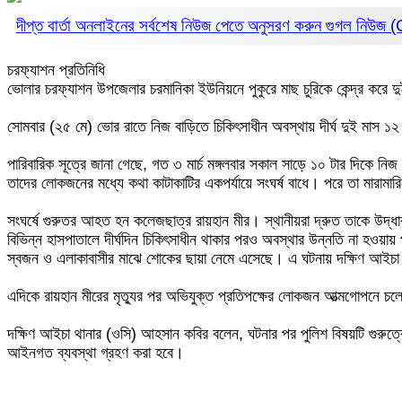
দীপ্ত বার্তা অনলাইনের সর্বশেষ নিউজ পেতে অনুসরণ করুন
গুগল নিউজ
চরফ্যাশন প্রতিনিধি
‎ভোলার চরফ্যাশন উপজেলার চরমানিকা ইউনিয়নে পুকুরে মাছ চুরিকে কেন্দ্র ক
‎সোমবার (২৫ মে) ভোর রাতে নিজ বাড়িতে চিকিৎসাধীন অবস্থায় দীর্ঘ দুই মাস ১২ দ
‎পারিবারিক সূত্রে জানা গেছে, গত ৩ মার্চ মঙ্গলবার সকাল সাড়ে ১০ টার দিকে ন
তাদের লোকজনের মধ্যে কথা কাটাকাটির একপর্যায়ে সংঘর্ষ বাধে। পরে তা মা
‎সংঘর্ষে গুরুতর আহত হন কলেজছাত্র রায়হান মীর। স্থানীয়রা দ্রুত তাকে উদ্ধ
বিভিন্ন হাসপাতালে দীর্ঘদিন চিকিৎসাধীন থাকার পরও অবস্থার উন্নতি না হওয়ায় 
স্বজন ও এলাকাবাসীর মাঝে শোকের ছায়া নেমে এসেছে। এ ঘটনায় দক্ষিণ আইচা থ
‎এদিকে রায়হান মীরের মৃত্যুর পর অভিযুক্ত প্রতিপক্ষের লোকজন আত্মগোপনে চ
‎দক্ষিণ আইচা থানার (ওসি) আহসান কবির বলেন, ঘটনার পর পুলিশ বিষয়টি গুরু
আইনগত ব্যবস্থা গ্রহণ করা হবে।