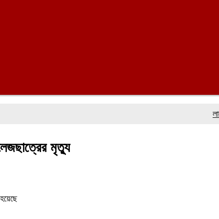
লালমোহনে 
েজছাত্রের মৃত্যু
 হয়েছে