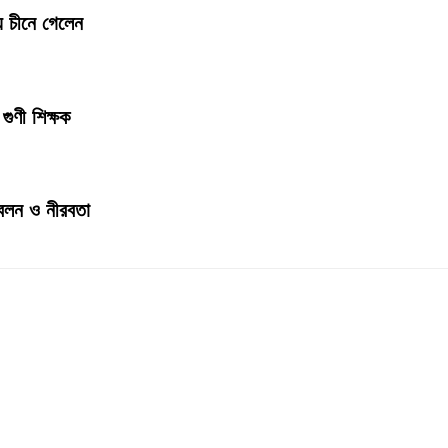
য চীনে গেলেন
গুণী শিক্ষক
জ্বলন ও নীরবতা