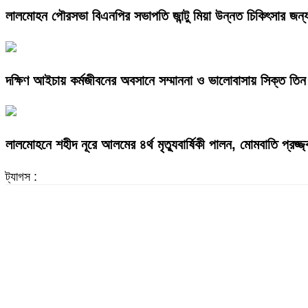
লালমোহন পৌরসভা বিএনপির সভাপতি জান্টু মিয়া উন্নত চিকিৎসার জন্
দক্ষিণ আইচায় কর্মজীবনের অবসানে সম্মাননা ও ভালোবাসায় সিক্ত তিন 
লালমোহনে শহীদ নূরে আলমের ৪র্থ মৃত্যুবার্ষিকী পালন, মোমবাতি প্রজ্
ট্যাগস :