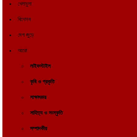
খেলাধুলা
বিনোদন
দেশ জুড়ে
আরো
লাইফস্টাইল
কৃষি ও প্রকৃতি
সাক্ষাৎকার
সাহিত্য ও সংস্কৃতি
সম্পাদকীয়