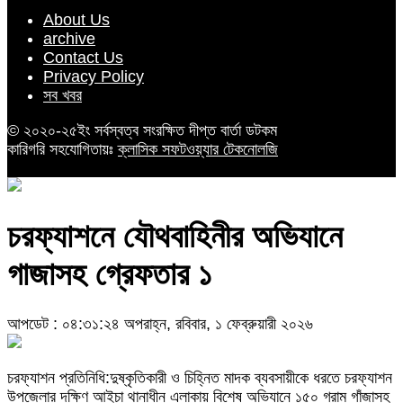
About Us
archive
Contact Us
Privacy Policy
সব খবর
© ২০২০-২৫ইং সর্বস্বত্ব সংরক্ষিত দীপ্ত বার্তা ডটকম
কারিগরি সহযোগিতায়ঃ
ক্লাসিক সফটওয়্যার টেকনোলজি
চরফ্যাশনে যৌথবাহিনীর অভিযানে
গাজাসহ গ্রেফতার ১
আপডেট : ০৪:৩১:২৪ অপরাহ্ন, রবিবার, ১ ফেব্রুয়ারী ২০২৬
চরফ্যাশন প্রতিনিধি:দুষ্কৃতিকারী ও চিহ্নিত মাদক ব্যবসায়ীকে ধরতে চরফ্যাশন
উপজেলার দক্ষিণ আইচা থানাধীন এলাকায় বিশেষ অভিযানে ১৫০ গ্রাম গাঁজাসহ