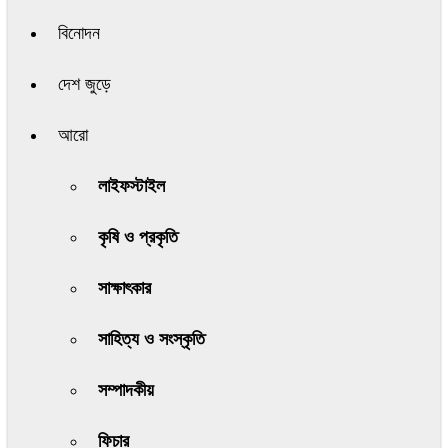
বিনোদন
দেশ জুড়ে
আরো
লাইফস্টাইল
কৃষি ও প্রকৃতি
সাক্ষাৎকার
সাহিত্য ও সংস্কৃতি
সম্পাদকীয়
ফিচার