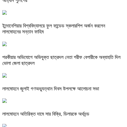
আহ্বান পুলিশের
ইন্দোনেশিয়ার বিশ্ববিদ্যালয়ে ফুল ফান্ডেড স্কলারশিপ অর্জন করলেন
লালমোহনের সন্তান ফাহিম
পরকীয়ার অভিযোগে অভিযুক্ত ছাত্রদল নেতা শরীফ বেপারীকে অব্যাহতি দিল
ভোলা জেলা ছাত্রদল
লালমোহনে জুলাই গণঅভ্যুত্থান দিবস উপলক্ষে আলোচনা সভা
লালমোহনে অতিরিক্ত দামে সার বিক্রি, ডিলারকে অর্থদন্ড