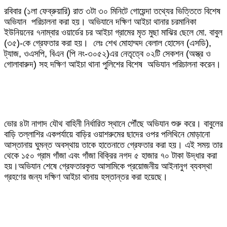
রবিবার (১লা ফেব্রুয়ারি) রাত ৩টা ৩০ মিনিটে গোয়েন্দা তথ্যের ভিত্তিতে বিশেষ
অভিযান পরিচালনা করা হয়। অভিযানে দক্ষিণ আইচা থানার চরমানিকা
ইউনিয়নের ৭নাম্বার ওয়ার্ডের চর আইচা গ্রামের মৃত মুছা মাঝির ছেলে মো. বাবুল
(৩৫)-কে গ্রেফতার করা হয়। লেঃ শেখ মোহাম্মদ বেলাল হোসেন (এসডি),
ট্যাজ, ওএসপি, বিএন (পি নং-৩০৫২)এর নেতৃত্বে ০২টি সেকশন (অস্ত্র ও
গোলাবারুদ) সহ দক্ষিণ আইচা থানা পুলিশের বিশেষ অভিযান পরিচালনা করেন।
ভোর ৪টা নাগাদ যৌথ বাহিনী নির্ধারিত স্থানে পৌঁছে অভিযান শুরু করে। বাবুলের
বাড়ি তল্লাশির একপর্যায়ে বাড়ির ওয়াশরুমের ছাদের ওপর পলিথিনে মোড়ানো
আস্তানায় ঘুমন্ত অবস্থায় তাকে হাতেনাতে গ্রেফতার করা হয়। এই সময় তার
থেকে ১৫০ গ্রাম গাঁজা এবং গাঁজা বিক্রির নগদ ৫ হাজার ৭০ টাকা উদ্ধার করা
হয়।অভিযান শেষে গ্রেফতারকৃত আসামিকে প্রয়োজনীয় আইনানুগ ব্যবস্থা
গ্রহণের জন্য দক্ষিণ আইচা থানায় হস্তান্তর করা হয়েছে।