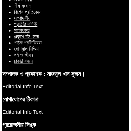
শীর্ষ সংবাদ
বিশেষ প্রতিবেদন
সম্পাদকীয়
প্রতিষ্ঠা বার্ষিকী
সাক্ষাৎকার
একুশে বই মেলা
পাঠক প্রতিক্রিয়া
সোশ্যাল মিডিয়া
ধর্ম ও জীবন
চাকরি বাজার
সম্পাদক ও প্রকাশক : নাজমুল খান সুজন।
Editorial Info Text
যোগাযোগের ঠিকানা
Editorial Info Text
প্রয়োজনীয় লিঙ্ক