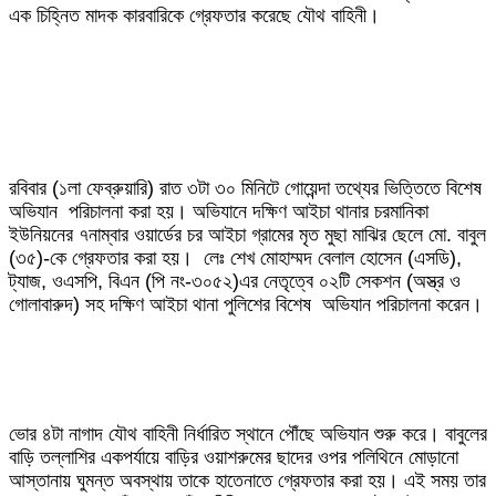
এক চিহ্নিত মাদক কারবারিকে গ্রেফতার করেছে যৌথ বাহিনী।
রবিবার (১লা ফেব্রুয়ারি) রাত ৩টা ৩০ মিনিটে গোয়েন্দা তথ্যের ভিত্তিতে বিশেষ
অভিযান পরিচালনা করা হয়। অভিযানে দক্ষিণ আইচা থানার চরমানিকা
ইউনিয়নের ৭নাম্বার ওয়ার্ডের চর আইচা গ্রামের মৃত মুছা মাঝির ছেলে মো. বাবুল
(৩৫)-কে গ্রেফতার করা হয়। লেঃ শেখ মোহাম্মদ বেলাল হোসেন (এসডি),
ট্যাজ, ওএসপি, বিএন (পি নং-৩০৫২)এর নেতৃত্বে ০২টি সেকশন (অস্ত্র ও
গোলাবারুদ) সহ দক্ষিণ আইচা থানা পুলিশের বিশেষ অভিযান পরিচালনা করেন।
ভোর ৪টা নাগাদ যৌথ বাহিনী নির্ধারিত স্থানে পৌঁছে অভিযান শুরু করে। বাবুলের
বাড়ি তল্লাশির একপর্যায়ে বাড়ির ওয়াশরুমের ছাদের ওপর পলিথিনে মোড়ানো
আস্তানায় ঘুমন্ত অবস্থায় তাকে হাতেনাতে গ্রেফতার করা হয়। এই সময় তার