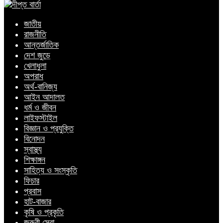
জাতীয়
রাজনীতি
আন্তর্জাতিক
দেশ জুড়ে
খেলাধুলা
অপরাধ
অর্থ-বানিজ্য
আইন আদালত
ধর্ম ও জীবন
লাইফস্টাইল
বিজ্ঞান ও প্রযুক্তি
বিনোদন
স্বাস্থ্য
শিক্ষাঙ্গন
সাহিত্য ও সংস্কৃতি
ফিচার
প্রবাস
হাট-বাজার
কৃষি ও প্রকৃতি
জরুরী সেবা