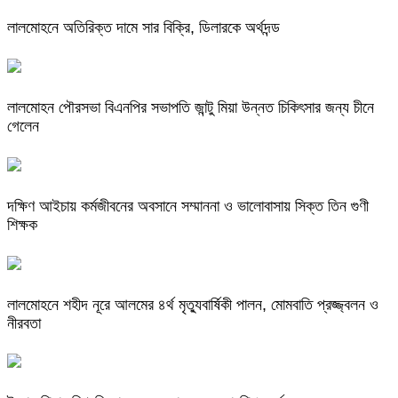
লালমোহনে অতিরিক্ত দামে সার বিক্রি, ডিলারকে অর্থদন্ড
লালমোহন পৌরসভা বিএনপির সভাপতি জান্টু মিয়া উন্নত চিকিৎসার জন্য চীনে
গেলেন
দক্ষিণ আইচায় কর্মজীবনের অবসানে সম্মাননা ও ভালোবাসায় সিক্ত তিন গুণী
শিক্ষক
লালমোহনে শহীদ নূরে আলমের ৪র্থ মৃত্যুবার্ষিকী পালন, মোমবাতি প্রজ্জ্বলন ও
নীরবতা