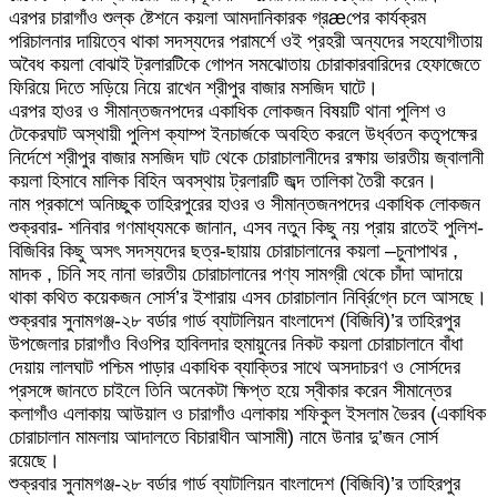
এরপর চারাগাঁও শুল্ক ষ্টেশনে কয়লা আমদানিকারক গ্রæপের কার্যক্রম
পরিচালনার দায়িত্বে থাকা সদস্যদের পরামর্শে ওই প্রহরী অন্যদের সহযোগীতায়
অবৈধ কয়লা বোঝাই ট্রলারটিকে গোপন সমঝোতায় চোরাকারবারিদের হেফাজেতে
ফিরিয়ে দিতে সড়িয়ে নিয়ে রাখেন শ্রীপুর বাজার মসজিদ ঘাটে।
এরপর হাওর ও সীমান্তজনপদের একাধিক লোকজন বিষয়টি থানা পুলিশ ও
টেকেরঘাট অস্থায়ী পুলিশ ক্যাম্প ইনচার্জকে অবহিত করলে উর্ধ্বতন কতৃপক্ষের
নির্দেশে শ্রীপুর বাজার মসজিদ ঘাট থেকে চোরাচালানীদের রক্ষায় ভারতীয় জ্বালানী
কয়লা হিসাবে মালিক বিহিন অবস্থায় ট্রলারটি জব্দ তালিকা তৈরী করেন।
নাম প্রকাশে অনিচ্ছুক তাহিরপুরের হাওর ও সীমান্তজনপদের একাধিক লোকজন
শুক্রবার- শনিবার গণমাধ্যমকে জানান, এসব নতুন কিছু নয় প্রায় রাতেই পুলিশ-
বিজিবির কিছু অসৎ সদস্যদের ছত্র-ছায়ায় চোরাচালানের কয়লা –চুনাপাথর ,
মাদক , চিনি সহ নানা ভারতীয় চোরাচালানের পণ্য সামগ্রী থেকে চাঁদা আদায়ে
থাকা কথিত কয়েকজন সোর্স’র ইশারায় এসব চোরাচালান নির্ব্রিগ্নে চলে আসছে।
শুক্রবার সুনামগঞ্জ-২৮ বর্ডার গার্ড ব্যাটালিয়ন বাংলাদেশ (বিজিবি)’র তাহিরপুর
উপজেলার চারাগাঁও বিওপির হাবিলদার হুমায়ুনের নিকট কয়লা চোরাচালানে বাঁধা
দেয়ায় লালঘাট পশ্চিম পাড়ার একাধিক ব্যাক্তির সাথে অসদাচরণ ও সোর্সদের
প্রসঙ্গে জানতে চাইলে তিনি অনেকটা ক্ষিপ্ত হয়ে স্বীকার করেন সীমান্তের
কলাগাঁও এলাকায় আউয়াল ও চারাগাঁও এলাকায় শফিকুল ইসলাম ভৈরব (একাধিক
চোরাচালান মামলায় আদালতে বিচারাধীন আসামী) নামে উনার দু’জন সোর্স
রয়েছে।
শুক্রবার সুনামগঞ্জ-২৮ বর্ডার গার্ড ব্যাটালিয়ন বাংলাদেশ (বিজিবি)’র তাহিরপুর