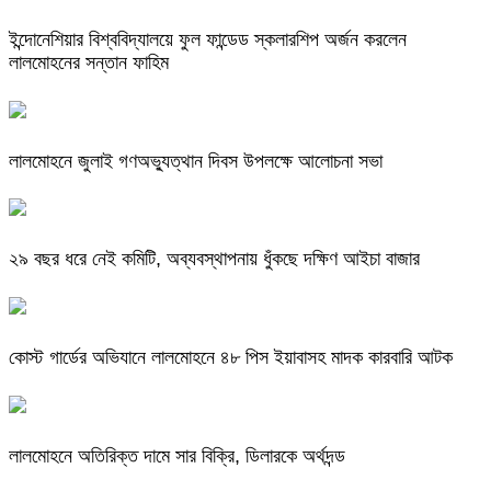
ইন্দোনেশিয়ার বিশ্ববিদ্যালয়ে ফুল ফান্ডেড স্কলারশিপ অর্জন করলেন
লালমোহনের সন্তান ফাহিম
লালমোহনে জুলাই গণঅভ্যুত্থান দিবস উপলক্ষে আলোচনা সভা
২৯ বছর ধরে নেই কমিটি, অব্যবস্থাপনায় ধুঁকছে দক্ষিণ আইচা বাজার
কোস্ট গার্ডের অভিযানে লালমোহনে ৪৮ পিস ইয়াবাসহ মাদক কারবারি আটক
লালমোহনে অতিরিক্ত দামে সার বিক্রি, ডিলারকে অর্থদন্ড