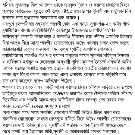
শনিবার সুনামগঞ্জ বিজ্ঞ আদালত থেকে জব্দকৃত ট্রলার ও কয়লার চালানের বিষয়ে
প্রাপ্ত প্রতিবেদন সুত্রে ওই তথ্য নিশ্চিত হওয়ার পর পুলিশী এমন ভুমিকা নিয়ে
জনমনে নানা মুখরোচক সমালোচনা শুরু হয়েছে।
এরপুর্বে বৃহস্পতিবার মধ্যরাত পরবর্তী কোন এক সময়ে সুনামগঞ্জ-২৮ বর্ডার গার্ড
ব্যাটালিয়ন বাংলাদেশ (বিজিবি)’র তাহিরপুর উপজেলার চারাগাঁও বিওপির
দায়িত্বপূর্ণ লালঘাট পশ্চিমপাড়া ও কলাগাঁও সীমান্ত ছড়া নদীতে একাধিক ট্রলারে
বিনা শুল্কে নিয়ে আসা ভারতীয় চোরাচালানের অবৈধ কয়লার চালান লোড করছে
চোরাকারবারি চক্রের সদস্যরা এমন তথ্য স্থানীয় একাধিক লোকজন
ব্যাটালিয়নের চারাগাঁও বিওপি’র ক্যাম্প কমান্ডার নায়েব সুবেদার শফিকুল ইসলাম
ও হাবিলদার হুমায়ুন ও টেকেরঘাট অস্থায়ী পুলিশ ক্যাম্প ইনচার্জ এসআই আবীর
দাশকে বারবার অবহিত করলেও তারা নানা কৌশলে ভারতীয় চোরাচালানের কয়লার
চালান জব্দ কিংবা কয়লা লোড হচ্ছে এমন এলাকায় আসতে নানা গড়িমসি করে
রাত ভোর করেছেন বলেও অভিযোগ উঠেছে।
শুক্রবার ভোরারাতে এমন একটি অবৈধ কয়লার চালান নৌপথে সড়িয়ে নেয়ার পথে
তাহিরপুর কয়লা আমদানিকারক গ্রæপের চারাগাঁও শুল্ক ষ্টেশনের অদীনে নৌপথে
নিয়োজিত এক প্রহরী আটক করে অতিরিক্ত চাঁদার জজন্য দেন দরবার শুরু
করেন চোরাচালানী চক্রের সদস্যদের সাথে।
বেলা বাড়ার সাথে সাথে স্থানীয় লোকজন বিষয়টি ভিডিও চিত্র ধারণ করে
সামাজিক যোগোযোগ মাধ্যম ফেসবুকে ছড়িয়ে দিলে অবৈধ ভারতীয় চোরাচালানের
কয়লা বোঝাই ‘তামান্না এন্ড সূবর্ণা” নৌ পরিবহন নামক ট্রলারটি হাওরে ফেলে
রেখে চম্পট দেয় ট্রলারের মাঝি,সূকানী ও চোরাকারবারি চক্রের সদস্যরা।