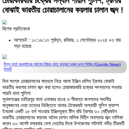
চোরাকারবারি চক্রের সন্ধান পায়নি পুলিশ, ট্রলার
বোঝাই ভারতীয় চোরাচালানের কয়লার চালান জব্দ !
বিশেষ প্রতিবেদক
আপডেট : ১০:১৬:১৩ পূর্বাহ্ন, রবিবার, ১ সেপ্টেম্বর ২০২৪
৮৩ বার
পড়া হয়েছে
দীপ্ত বার্তা অনলাইনের সর্বশেষ নিউজ পেতে অনুসরণ করুন
গুগল নিউজ (Google News)
ফিডটি
বিনা শুল্কে চোরাচালানের মাধ্যমে নিয়ে আসা ইঞ্জিন চালিত ট্রলার বোঝাই
ভারতীয় কয়লার চালান জব্দ করা হলেও চোরাকারবারি চক্রের সদস্যদের সন্ধায়
পায়নি থানা পুলিশ!
সুনামগঞ্জের তাহিরপুর থানা এলাকার হাওর ও সীমান্ত জনপদের স্থানীয়
মানুষজনের দেয়া তথ্যের ভিক্তিতে থানার টেকেরঘাট অস্থায়ী পুলিশ ক্যাম্প
ইনচার্জ একটি ২৮ হর্স পাওয়ার ইঞ্জিনযুক্ত ষ্টিল বডি ট্রলার ৩০ মেট্রিকটন
ভারতীয় চোরাচালানের কয়লার অবৈধ চালান মালিক বিহীন অবস্থায় জব্দ তালিকা
করেন ৩০ আগষ্ট শুক্রবার বেলা দেড়টার দিকে উপজেলার পাটলাই নদীর তীরবর্তী