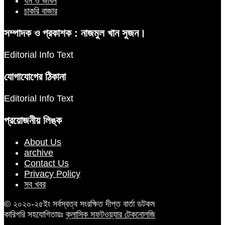
ধর্ম ও জীবন
চাকরি বাজার
সম্পাদক ও প্রকাশক : নাজমুল খান সুজন।
Editorial Info Text
যোগাযোগের ঠিকানা
Editorial Info Text
প্রয়োজনীয় লিঙ্ক
About Us
archive
Contact Us
Privacy Policy
সব খবর
© ২০২০-২৫ইং সর্বস্বত্ব সংরক্ষিত দীপ্ত বার্তা ডটকম
কারিগরি সহযোগিতায়ঃ
ক্লাসিক সফটওয়্যার টেকনোলজি