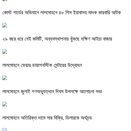
কোস্ট গার্ডের অভিযানে লালমোহনে ৪৮ পিস ইয়াবাসহ মাদক কারবারি আটক
২৯ বছর ধরে নেই কমিটি, অব্যবস্থাপনায় ধুঁকছে দক্ষিণ আইচা বাজার
লালমোহনে ফেয়ার ডায়াগনস্টিক সেন্টারের উদ্বোধন
লালমোহনে জুলাই গণঅভ্যুত্থান দিবস উপলক্ষে আলোচনা সভা
লালমোহনে অতিরিক্ত দামে সার বিক্রি, ডিলারকে অর্থদন্ড