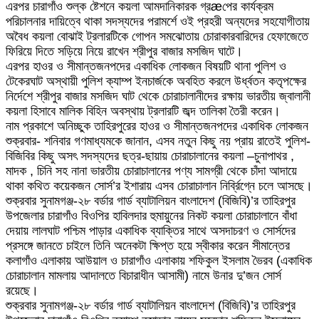
এরপর চারাগাঁও শুল্ক ষ্টেশনে কয়লা আমদানিকারক গ্রæপের কার্যক্রম
পরিচালনার দায়িত্বে থাকা সদস্যদের পরামর্শে ওই প্রহরী অন্যদের সহযোগীতায়
অবৈধ কয়লা বোঝাই ট্রলারটিকে গোপন সমঝোতায় চোরাকারবারিদের হেফাজেতে
ফিরিয়ে দিতে সড়িয়ে নিয়ে রাখেন শ্রীপুর বাজার মসজিদ ঘাটে।
এরপর হাওর ও সীমান্তজনপদের একাধিক লোকজন বিষয়টি থানা পুলিশ ও
টেকেরঘাট অস্থায়ী পুলিশ ক্যাম্প ইনচার্জকে অবহিত করলে উর্ধ্বতন কতৃপক্ষের
নির্দেশে শ্রীপুর বাজার মসজিদ ঘাট থেকে চোরাচালানীদের রক্ষায় ভারতীয় জ্বালানী
কয়লা হিসাবে মালিক বিহিন অবস্থায় ট্রলারটি জব্দ তালিকা তৈরী করেন।
নাম প্রকাশে অনিচ্ছুক তাহিরপুরের হাওর ও সীমান্তজনপদের একাধিক লোকজন
শুক্রবার- শনিবার গণমাধ্যমকে জানান, এসব নতুন কিছু নয় প্রায় রাতেই পুলিশ-
বিজিবির কিছু অসৎ সদস্যদের ছত্র-ছায়ায় চোরাচালানের কয়লা –চুনাপাথর ,
মাদক , চিনি সহ নানা ভারতীয় চোরাচালানের পণ্য সামগ্রী থেকে চাঁদা আদায়ে
থাকা কথিত কয়েকজন সোর্স’র ইশারায় এসব চোরাচালান নির্ব্রিগ্নে চলে আসছে।
শুক্রবার সুনামগঞ্জ-২৮ বর্ডার গার্ড ব্যাটালিয়ন বাংলাদেশ (বিজিবি)’র তাহিরপুর
উপজেলার চারাগাঁও বিওপির হাবিলদার হুমায়ুনের নিকট কয়লা চোরাচালানে বাঁধা
দেয়ায় লালঘাট পশ্চিম পাড়ার একাধিক ব্যাক্তির সাথে অসদাচরণ ও সোর্সদের
প্রসঙ্গে জানতে চাইলে তিনি অনেকটা ক্ষিপ্ত হয়ে স্বীকার করেন সীমান্তের
কলাগাঁও এলাকায় আউয়াল ও চারাগাঁও এলাকায় শফিকুল ইসলাম ভৈরব (একাধিক
চোরাচালান মামলায় আদালতে বিচারাধীন আসামী) নামে উনার দু’জন সোর্স
রয়েছে।
শুক্রবার সুনামগঞ্জ-২৮ বর্ডার গার্ড ব্যাটালিয়ন বাংলাদেশ (বিজিবি)’র তাহিরপুর