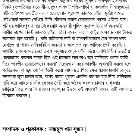
উপজেলার চারাগাঁও বিওপির ক্যাম্প কমান্ডার নায়েব সুবেদার শফিকুল ইসলামের
নিকট বৃহস্পতিবার রাতে সীমান্তের লালঘাট পশ্চিমপাড়া ও কলাগাঁও সীমান্তছড়া
নদীর নৌপথে ভারতীয় কয়লা চোরাচালান প্রসঙ্গে জানতে চাইলে মুঠোফোনের
নেটওয়ার্ক সমস্যা দেখিয়ে তিনি কৌশলে কয়লা চোরাচালান প্রসঙ্গ এড়িয়ে যান।
শনিবার তাহিরপুর থানার টেকেরঘাট অস্থায়ী পুলিশ ক্যাম্প ইনচার্জ এসআই
আবীর দাশের নিকট জানতে চাইলে তিনি বলেন, কয়লা ও ট্রলারসহ ৮ লাখ টাকার
মালামাল জব্দ করেছি। কেউ মালিকানা দাবি বা তাৎক্ষণিকভাবে বৈধ কাগজপত্র
দেখাতে না পারায় মালিকবিহীন অবস্থায় আপাতত জব্দ তালিকা তৈরী করেছি।
স্থানীয় লোকজনের দেয়া তথ্য অনুসারে শুল্ক ফাঁকি দিয়ে এলসি বিহীন ভারতীয়
চোরাচালের কয়লার চালান ছিল ওই ট্রলারে তারপরও জব্দ তালিকায় শুল্ক ফাকি
দিয়ে ভারতীয় চোরাচালানের কয়লা’ উল্ল্যেখ না করে ভারতীয় জ্বালানী কয়লা বলে
প্রতিবেদন বা জব্দ তালিকা তৈরী করায় আদালতে গিয়ে ফের চোরাকারবারি চক্রের
সদস্যরা ভুয়া চালানপত্র, অন্য কারো পূরনো এলসির কাগজপত্র দিয়ে মালিকানা
দাবি করে আইনের ফাঁক ফোকর তৈরী করে অবৈধ কয়লার চালান ও ট্রলার
ছাড়িয়ে নিতে পারে কিনা এমন প্রশ্নের উওরে ওই এসআই বলেন, এটি আদালত
বিবেচনা করবেন।
সম্পাদক ও প্রকাশক : নাজমুল খান সুজন।