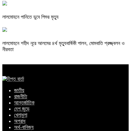
লালমোহনে পানিতে ডুবে শিশুর মৃত্যু
লালমোহনে শহীদ নূরে আলমের ৪র্থ মৃত্যুবার্ষিকী পালন, মোমবাতি প্রজ্জ্বলন ও
নীরবতা
জাতীয়
রাজনীতি
আন্তর্জাতিক
দেশ জুড়ে
খেলাধুলা
অপরাধ
অর্থ-বানিজ্য