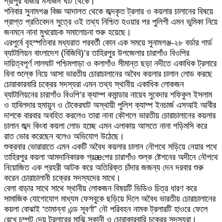
শ্রীপুর বাজার মসজিদ ঘাট থেকে।
শনিবার সুনামগঞ্জ বিজ্ঞ আদালত থেকে জব্দকৃত ট্রলার ও কয়লার চালানের বিষয়ে
প্রাপ্ত প্রতিবেদন সুত্রে ওই তথ্য নিশ্চিত হওয়ার পর পুলিশী এমন ভুমিকা নিয়ে
জনমনে নানা মুখরোচক সমালোচনা শুরু হয়েছে।
এরপুর্বে বৃহস্পতিবার মধ্যরাত পরবর্তী কোন এক সময়ে সুনামগঞ্জ-২৮ বর্ডার গার্ড
ব্যাটালিয়ন বাংলাদেশ (বিজিবি)’র তাহিরপুর উপজেলার চারাগাঁও বিওপির
দায়িত্বপূর্ণ লালঘাট পশ্চিমপাড়া ও কলাগাঁও সীমান্ত ছড়া নদীতে একাধিক ট্রলারে
বিনা শুল্কে নিয়ে আসা ভারতীয় চোরাচালানের অবৈধ কয়লার চালান লোড করছে
চোরাকারবারি চক্রের সদস্যরা এমন তথ্য স্থানীয় একাধিক লোকজন
ব্যাটালিয়নের চারাগাঁও বিওপি’র ক্যাম্প কমান্ডার নায়েব সুবেদার শফিকুল ইসলাম
ও হাবিলদার হুমায়ুন ও টেকেরঘাট অস্থায়ী পুলিশ ক্যাম্প ইনচার্জ এসআই আবীর
দাশকে বারবার অবহিত করলেও তারা নানা কৌশলে ভারতীয় চোরাচালানের কয়লার
চালান জব্দ কিংবা কয়লা লোড হচ্ছে এমন এলাকায় আসতে নানা গড়িমসি করে
রাত ভোর করেছেন বলেও অভিযোগ উঠেছে।
শুক্রবার ভোরারাতে এমন একটি অবৈধ কয়লার চালান নৌপথে সড়িয়ে নেয়ার পথে
তাহিরপুর কয়লা আমদানিকারক গ্রæপের চারাগাঁও শুল্ক ষ্টেশনের অদীনে নৌপথে
নিয়োজিত এক প্রহরী আটক করে অতিরিক্ত চাঁদার জজন্য দেন দরবার শুরু
করেন চোরাচালানী চক্রের সদস্যদের সাথে।
বেলা বাড়ার সাথে সাথে স্থানীয় লোকজন বিষয়টি ভিডিও চিত্র ধারণ করে
সামাজিক যোগোযোগ মাধ্যম ফেসবুকে ছড়িয়ে দিলে অবৈধ ভারতীয় চোরাচালানের
কয়লা বোঝাই ‘তামান্না এন্ড সূবর্ণা” নৌ পরিবহন নামক ট্রলারটি হাওরে ফেলে
রেখে চম্পট দেয় ট্রলারের মাঝি,সূকানী ও চোরাকারবারি চক্রের সদস্যরা।