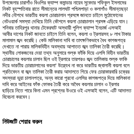
উপজেলার চারাগাঁও বিওপির ক্যাম্প কমান্ডার নায়েব সুবেদার শফিকুল ইসলামের
নিকট বৃহস্পতিবার রাতে সীমান্তের লালঘাট পশ্চিমপাড়া ও কলাগাঁও সীমান্তছড়া
নদীর নৌপথে ভারতীয় কয়লা চোরাচালান প্রসঙ্গে জানতে চাইলে মুঠোফোনের
নেটওয়ার্ক সমস্যা দেখিয়ে তিনি কৌশলে কয়লা চোরাচালান প্রসঙ্গ এড়িয়ে যান।
শনিবার তাহিরপুর থানার টেকেরঘাট অস্থায়ী পুলিশ ক্যাম্প ইনচার্জ এসআই
আবীর দাশের নিকট জানতে চাইলে তিনি বলেন, কয়লা ও ট্রলারসহ ৮ লাখ টাকার
মালামাল জব্দ করেছি। কেউ মালিকানা দাবি বা তাৎক্ষণিকভাবে বৈধ কাগজপত্র
দেখাতে না পারায় মালিকবিহীন অবস্থায় আপাতত জব্দ তালিকা তৈরী করেছি।
স্থানীয় লোকজনের দেয়া তথ্য অনুসারে শুল্ক ফাঁকি দিয়ে এলসি বিহীন ভারতীয়
চোরাচালের কয়লার চালান ছিল ওই ট্রলারে তারপরও জব্দ তালিকায় শুল্ক ফাকি
দিয়ে ভারতীয় চোরাচালানের কয়লা’ উল্ল্যেখ না করে ভারতীয় জ্বালানী কয়লা বলে
প্রতিবেদন বা জব্দ তালিকা তৈরী করায় আদালতে গিয়ে ফের চোরাকারবারি চক্রের
সদস্যরা ভুয়া চালানপত্র, অন্য কারো পূরনো এলসির কাগজপত্র দিয়ে মালিকানা
দাবি করে আইনের ফাঁক ফোকর তৈরী করে অবৈধ কয়লার চালান ও ট্রলার
ছাড়িয়ে নিতে পারে কিনা এমন প্রশ্নের উওরে ওই এসআই বলেন, এটি আদালত
বিবেচনা করবেন।
নিউজটি শেয়ার করুন