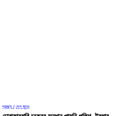
প্রচ্ছদ /
দেশ জুড়ে