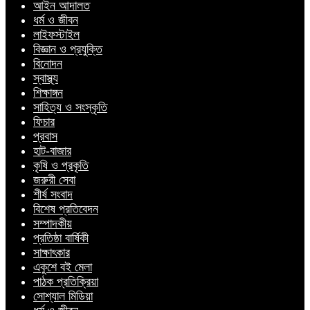
আইন আদালত
ধর্ম ও জীবন
লাইফস্টাইল
বিজ্ঞান ও প্রযুক্তি
বিনোদন
স্বাস্থ্য
শিক্ষাঙ্গন
সাহিত্য ও সংস্কৃতি
ফিচার
প্রবাস
হাট-বাজার
কৃষি ও প্রকৃতি
জরুরী সেবা
শীর্ষ সংবাদ
বিশেষ প্রতিবেদন
সম্পাদকীয়
প্রতিষ্ঠা বার্ষিকী
সাক্ষাৎকার
একুশে বই মেলা
পাঠক প্রতিক্রিয়া
সোশ্যাল মিডিয়া