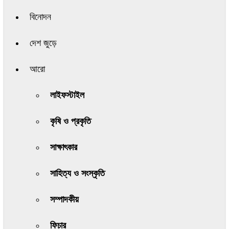
বিনোদন
দেশ জুড়ে
আরো
লাইফস্টাইল
কৃষি ও প্রকৃতি
সাক্ষাৎকার
সাহিত্য ও সংস্কৃতি
সম্পাদকীয়
ফিচার