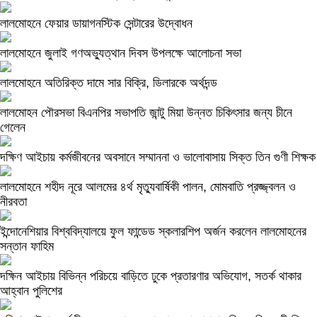
লালমোহনে ফেয়ার ডায়াগনস্টিক সেন্টারের উদ্বোধন
লালমোহনে জুলাই গণঅভ্যুত্থান দিবস উপলক্ষে আলোচনা সভা
লালমোহনে অতিরিক্ত দামে সার বিক্রি, ডিলারকে অর্থদন্ড
লালমোহন পৌরসভা বিএনপির সভাপতি জান্টু মিয়া উন্নত চিকিৎসার জন্য চীনে
গেলেন
দক্ষিণ আইচায় কর্মজীবনের অবসানে সম্মাননা ও ভালোবাসায় সিক্ত তিন গুণী শিক্ষক
লালমোহনে শহীদ নূরে আলমের ৪র্থ মৃত্যুবার্ষিকী পালন, মোমবাতি প্রজ্জ্বলন ও
নীরবতা
ইন্দোনেশিয়ার বিশ্ববিদ্যালয়ে ফুল ফান্ডেড স্কলারশিপ অর্জন করলেন লালমোহনের
সন্তান ফাহিম
দক্ষিন আইচায় ‎বিভিন্ন পরিচয়ে বাড়িতে ঢুকে প্রতারণার অভিযোগ, সতর্ক থাকার
আহ্বান পুলিশের