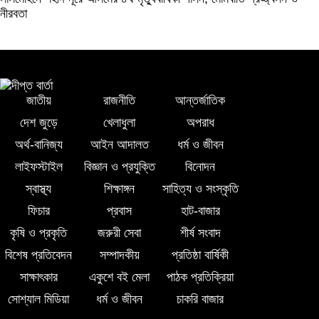
নীরবতা
জাতীয়
রাজনীতি
আন্তর্জাতিক
দেশ জুড়ে
খেলাধুলা
অপরাধ
অর্থ-বানিজ্য
আইন আদালত
ধর্ম ও জীবন
লাইফস্টাইল
বিজ্ঞান ও প্রযুক্তি
বিনোদন
স্বাস্থ্য
শিক্ষাঙ্গন
সাহিত্য ও সংস্কৃতি
ফিচার
প্রবাস
হাট-বাজার
কৃষি ও প্রকৃতি
জরুরী সেবা
শীর্ষ সংবাদ
বিশেষ প্রতিবেদন
সম্পাদকীয়
প্রতিষ্ঠা বার্ষিকী
সাক্ষাৎকার
একুশে বই মেলা
পাঠক প্রতিক্রিয়া
সোশ্যাল মিডিয়া
ধর্ম ও জীবন
চাকরি বাজার