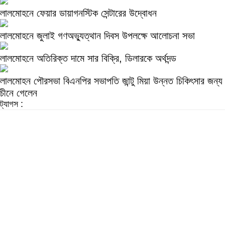
লালমোহনে ফেয়ার ডায়াগনস্টিক সেন্টারের উদ্বোধন
লালমোহনে জুলাই গণঅভ্যুত্থান দিবস উপলক্ষে আলোচনা সভা
লালমোহনে অতিরিক্ত দামে সার বিক্রি, ডিলারকে অর্থদন্ড
লালমোহন পৌরসভা বিএনপির সভাপতি জান্টু মিয়া উন্নত চিকিৎসার জন্য
চীনে গেলেন
ট্যাগস :