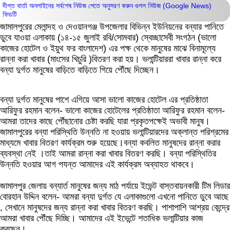
দীপ্ত বার্তা অনলাইনের সর্বশেষ নিউজ পেতে অনুসরণ করুন
গুগল নিউজ (Google News)
ফিডটি
জামালপুরের মেলান্দহ ও দেওয়ানগঞ্জ উপজেলার বিভিন্ন ইউনিয়নের বন্যার পানিতে
ডুবে যাওয়া এলাকায় (১৪-১৫ জুলাই রবি/সোমবার) স্বেচ্ছাসেবী সংগঠন (ভালো
কাজের হোটেল ও ইয়ুথ ফর বাংলাদেশ) এর পক্ষ থেকে মানুষের মাঝে বিনামূল্যে
রান্না করা খাবার (মাংসের খিচুরি )বিতরণ করা হয়। ভলান্টিয়াররা খাবার রান্না করে
বন্যা দুর্গত মানুষের বাড়িতে বাড়িতে গিয়ে পৌঁছে দিচ্ছেন।
বন্যা দুর্গত মানুষের পাশে এগিয়ে আসা ভালো কাজের হোটেল এর প্রতিষ্ঠাতা
আরিফুর রহমান বলেন- ভালো কাজের হোটেলের প্রতিষ্ঠাতা আরিফুর রহমান বলেন-
আমরা তাদের কাছে পৌঁছানোর চেষ্টা করছি যারা প্রকৃতপক্ষেই অভাবী মানুষ।
জামালপুরের বন্যা পরিস্থিতি উন্নতি না হওয়ায় ভলান্টিয়ারদের অক্লান্ত পরিশ্রমের
মাধ্যমে খাবার বিতরণ কার্যক্রম শুরু হয়েছে।বন্যা কবলিত মানুষদের রান্না করার
ব্যবস্থা নেই ।তাই আমরা রান্না করা খাবার বিতরণ করছি। বন্যা পরিস্থিতির
উন্নতি হওয়ার আগ পযন্ত আমাদের এই কার্যক্রম অব্যাহত থাকবে।
জামালপুর জেলায় বন্যার্ত মানুষের জন্য মাঠ পর্যায়ে ইভেন্ট বাস্তবায়নকারী টিম লিডার
বোরহান উদ্দিন বলেন- আমরা বন্যা দুর্গত যে এলাকাগুলো এখনো পানিতে ডুবে আছে
, সেখানে মানুষদের জন্য রান্না করা খাবার বিতরণ করছি। পাশাপাশি আশ্রয় কেন্দ্রে
আমরা খাবার পৌঁছে দিচ্ছি। আমাদের এই ইভেন্টে শতাধিক ভলান্টিয়ার কাজ
করছেন।