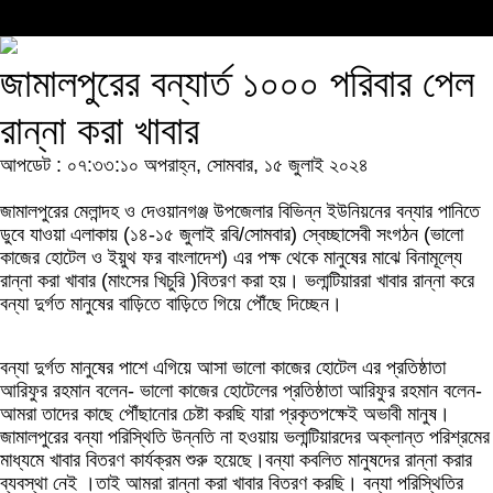
জামালপুরের বন্যার্ত ১০০০ পরিবার পেল
রান্না করা খাবার
আপডেট : ০৭:৩৩:১০ অপরাহ্ন, সোমবার, ১৫ জুলাই ২০২৪
জামালপুরের মেলান্দহ ও দেওয়ানগঞ্জ উপজেলার বিভিন্ন ইউনিয়নের বন্যার পানিতে
ডুবে যাওয়া এলাকায় (১৪-১৫ জুলাই রবি/সোমবার) স্বেচ্ছাসেবী সংগঠন (ভালো
কাজের হোটেল ও ইয়ুথ ফর বাংলাদেশ) এর পক্ষ থেকে মানুষের মাঝে বিনামূল্যে
রান্না করা খাবার (মাংসের খিচুরি )বিতরণ করা হয়। ভলান্টিয়াররা খাবার রান্না করে
বন্যা দুর্গত মানুষের বাড়িতে বাড়িতে গিয়ে পৌঁছে দিচ্ছেন।
বন্যা দুর্গত মানুষের পাশে এগিয়ে আসা ভালো কাজের হোটেল এর প্রতিষ্ঠাতা
আরিফুর রহমান বলেন- ভালো কাজের হোটেলের প্রতিষ্ঠাতা আরিফুর রহমান বলেন-
আমরা তাদের কাছে পৌঁছানোর চেষ্টা করছি যারা প্রকৃতপক্ষেই অভাবী মানুষ।
জামালপুরের বন্যা পরিস্থিতি উন্নতি না হওয়ায় ভলান্টিয়ারদের অক্লান্ত পরিশ্রমের
মাধ্যমে খাবার বিতরণ কার্যক্রম শুরু হয়েছে।বন্যা কবলিত মানুষদের রান্না করার
ব্যবস্থা নেই ।তাই আমরা রান্না করা খাবার বিতরণ করছি। বন্যা পরিস্থিতির