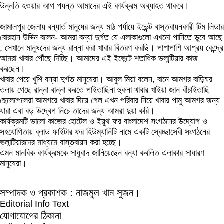
উন্নতি হওয়ার আগ পযন্ত আমাদের এই কার্যক্রম অব্যাহত থাকবে।
জামালপুর জেলায় বন্যার্ত মানুষের জন্য মাঠ পর্যায়ে ইভেন্ট বাস্তবায়নকারী টিম লিডার
বোরহান উদ্দিন বলেন- আমরা বন্যা দুর্গত যে এলাকাগুলো এখনো পানিতে ডুবে আছে
, সেখানে মানুষদের জন্য রান্না করা খাবার বিতরণ করছি। পাশাপাশি আশ্রয় কেন্দ্রে
আমরা খাবার পৌঁছে দিচ্ছি। আমাদের এই ইভেন্টে শতাধিক ভলান্টিয়ার কাজ
করছেন।
খাবার পেয়ে খুশি বন্যা দুর্গত মানুষেরা। আবুল মিয়া বলেন, বানে আমগর বাড়িঘর
তলায় গেছে রান্না বান্না করতে পাইতাছিনা হুকনা খাবার খাইয়া জান বাঁচাইতাছি
ছেলেপেলেরা আমগরে খাবার দিয়ে গেল এখন পরিবার নিয়ে খাবার পামু আমগর জন্য
যারা এবা বড় উদ্বেগ নিচে তাদের জন্য আমরা দুয়া করি।
কার্যক্রমটি ভালো কাজের হোটেল ও ইয়ুথ ফর বাংলাদেশ সংগঠনের উদ্যোগ ও
সহযোগিতায় ব্লাড ফাইটার ফর হিউম্যানিটি নামে একটি স্বেচ্ছাসেবী সংগঠনের
ভলান্টিয়ারদের মাধ্যমে বাস্তবায়ন করা হচ্ছে।
এমন মানবিক কার্যক্রমকে সাধুবাদ জানিয়েছেন বন্যা কবলিত এলাকার সাধারণ
মানুষেরা।
সম্পাদক ও প্রকাশক : নাজমুল খান সুজন।
Editorial Info Text
যোগাযোগের ঠিকানা