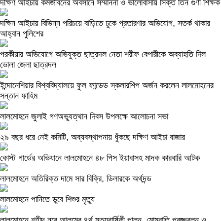
দক্ষিণ আইচায় কর্মজীবনের অবসানে সম্মাননা ও ভালোবাসায় সিক্ত তিন গুণী শিক্ষক
দক্ষিন আইচায় ‎বিভিন্ন পরিচয়ে বাড়িতে ঢুকে প্রতারণার অভিযোগ, সতর্ক থাকার
আহ্বান পুলিশের
পরকীয়ার অভিযোগে অভিযুক্ত ছাত্রদল নেতা শরীফ বেপারীকে অব্যাহতি দিল
ভোলা জেলা ছাত্রদল
ইন্দোনেশিয়ার বিশ্ববিদ্যালয়ে ফুল ফান্ডেড স্কলারশিপ অর্জন করলেন লালমোহনের
সন্তান ফাহিম
লালমোহনে জুলাই গণঅভ্যুত্থান দিবস উপলক্ষে আলোচনা সভা
২৯ বছর ধরে নেই কমিটি, অব্যবস্থাপনায় ধুঁকছে দক্ষিণ আইচা বাজার
কোস্ট গার্ডের অভিযানে লালমোহনে ৪৮ পিস ইয়াবাসহ মাদক কারবারি আটক
লালমোহনে অতিরিক্ত দামে সার বিক্রি, ডিলারকে অর্থদন্ড
লালমোহনে পানিতে ডুবে শিশুর মৃত্যু
লালমোহনে শহীদ নূরে আলমের ৪র্থ মৃত্যুবার্ষিকী পালন, মোমবাতি প্রজ্জ্বলন ও