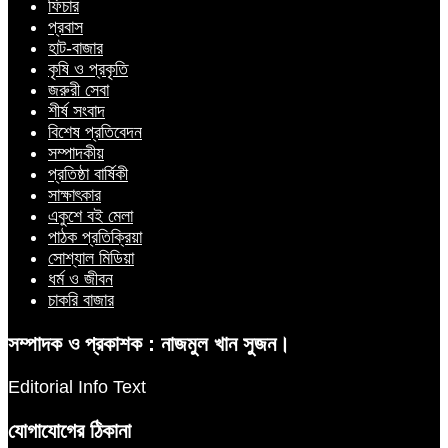
ফিচার
প্রবাস
হাট-বাজার
কৃষি ও প্রকৃতি
জরুরী সেবা
শীর্ষ সংবাদ
বিশেষ প্রতিবেদন
সম্পাদকীয়
প্রতিষ্ঠা বার্ষিকী
সাক্ষাৎকার
একুশে বই মেলা
পাঠক প্রতিক্রিয়া
সোশ্যাল মিডিয়া
ধর্ম ও জীবন
চাকরি বাজার
সম্পাদক ও প্রকাশক : নাজমুল খান সুজন।
Editorial Info Text
যোগাযোগের ঠিকানা