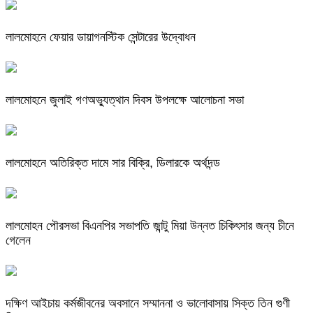
লালমোহনে ফেয়ার ডায়াগনস্টিক সেন্টারের উদ্বোধন
লালমোহনে জুলাই গণঅভ্যুত্থান দিবস উপলক্ষে আলোচনা সভা
লালমোহনে অতিরিক্ত দামে সার বিক্রি, ডিলারকে অর্থদন্ড
লালমোহন পৌরসভা বিএনপির সভাপতি জান্টু মিয়া উন্নত চিকিৎসার জন্য চীনে
গেলেন
দক্ষিণ আইচায় কর্মজীবনের অবসানে সম্মাননা ও ভালোবাসায় সিক্ত তিন গুণী