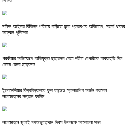
শিক্ষক
দক্ষিন আইচায় ‎বিভিন্ন পরিচয়ে বাড়িতে ঢুকে প্রতারণার অভিযোগ, সতর্ক থাকার
আহ্বান পুলিশের
পরকীয়ার অভিযোগে অভিযুক্ত ছাত্রদল নেতা শরীফ বেপারীকে অব্যাহতি দিল
ভোলা জেলা ছাত্রদল
ইন্দোনেশিয়ার বিশ্ববিদ্যালয়ে ফুল ফান্ডেড স্কলারশিপ অর্জন করলেন
লালমোহনের সন্তান ফাহিম
লালমোহনে জুলাই গণঅভ্যুত্থান দিবস উপলক্ষে আলোচনা সভা