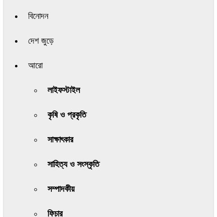
বিনোদন
দেশ জুড়ে
আরো
লাইফস্টাইল
কৃষি ও প্রকৃতি
সাক্ষাৎকার
সাহিত্য ও সংস্কৃতি
সম্পাদকীয়
ফিচার