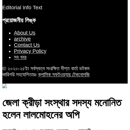
Editorial Info Text
প্রয়োজনীয় লিঙ্ক
About Us
archive
Contact Us
Privacy Policy
সব খবর
© ২০২০-২৫ইং সর্বস্বত্ব সংরক্ষিত দীপ্ত বার্তা ডটকম
কারিগরি সহযোগিতায়ঃ
ক্লাসিক সফটওয়্যার টেকনোলজি
জেলা ক্রীড়া সংস্থার সদস্য মনোনিত
হলেন লালমোহনের অপি