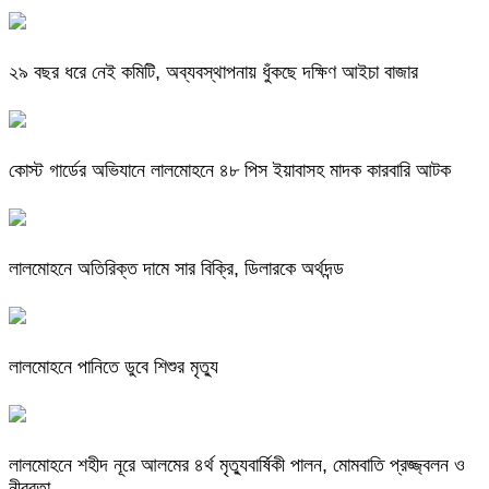
২৯ বছর ধরে নেই কমিটি, অব্যবস্থাপনায় ধুঁকছে দক্ষিণ আইচা বাজার
কোস্ট গার্ডের অভিযানে লালমোহনে ৪৮ পিস ইয়াবাসহ মাদক কারবারি আটক
লালমোহনে অতিরিক্ত দামে সার বিক্রি, ডিলারকে অর্থদন্ড
লালমোহনে পানিতে ডুবে শিশুর মৃত্যু
লালমোহনে শহীদ নূরে আলমের ৪র্থ মৃত্যুবার্ষিকী পালন, মোমবাতি প্রজ্জ্বলন ও
নীরবতা