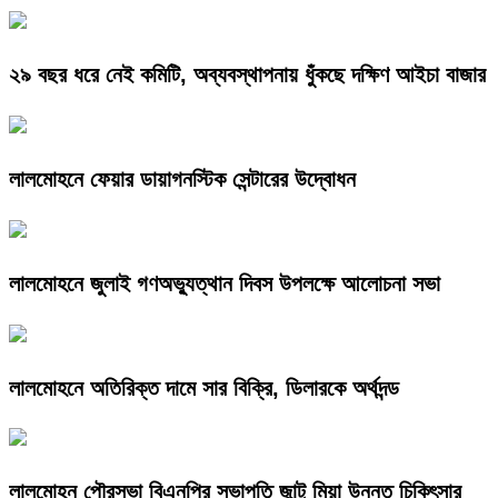
২৯ বছর ধরে নেই কমিটি, অব্যবস্থাপনায় ধুঁকছে দক্ষিণ আইচা বাজার
লালমোহনে ফেয়ার ডায়াগনস্টিক সেন্টারের উদ্বোধন
লালমোহনে জুলাই গণঅভ্যুত্থান দিবস উপলক্ষে আলোচনা সভা
লালমোহনে অতিরিক্ত দামে সার বিক্রি, ডিলারকে অর্থদন্ড
লালমোহন পৌরসভা বিএনপির সভাপতি জান্টু মিয়া উন্নত চিকিৎসার