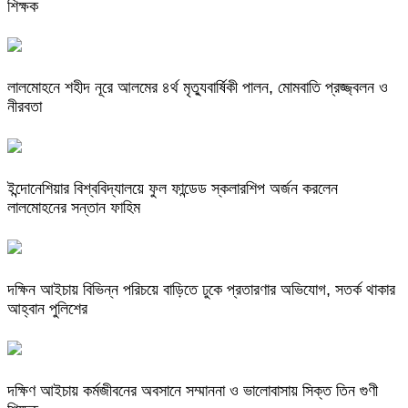
শিক্ষক
লালমোহনে শহীদ নূরে আলমের ৪র্থ মৃত্যুবার্ষিকী পালন, মোমবাতি প্রজ্জ্বলন ও
নীরবতা
ইন্দোনেশিয়ার বিশ্ববিদ্যালয়ে ফুল ফান্ডেড স্কলারশিপ অর্জন করলেন
লালমোহনের সন্তান ফাহিম
দক্ষিন আইচায় ‎বিভিন্ন পরিচয়ে বাড়িতে ঢুকে প্রতারণার অভিযোগ, সতর্ক থাকার
আহ্বান পুলিশের
দক্ষিণ আইচায় কর্মজীবনের অবসানে সম্মাননা ও ভালোবাসায় সিক্ত তিন গুণী