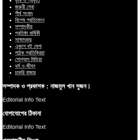
কৃষি ও প্রকৃতি
জরুরী সেবা
শীর্ষ সংবাদ
বিশেষ প্রতিবেদন
সম্পাদকীয়
প্রতিষ্ঠা বার্ষিকী
সাক্ষাৎকার
একুশে বই মেলা
পাঠক প্রতিক্রিয়া
সোশ্যাল মিডিয়া
ধর্ম ও জীবন
চাকরি বাজার
সম্পাদক ও প্রকাশক : নাজমুল খান সুজন।
Editorial Info Text
যোগাযোগের ঠিকানা
Editorial Info Text