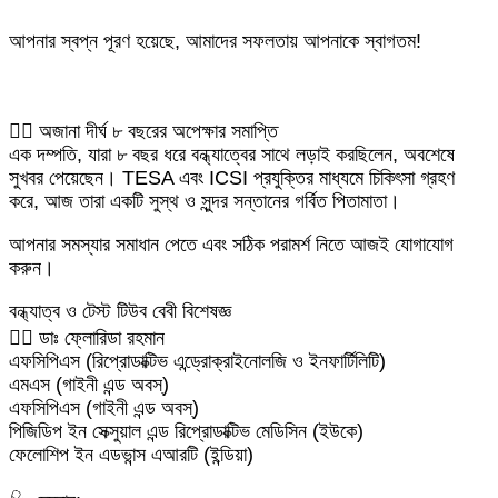
আপনার স্বপ্ন পূরণ হয়েছে, আমাদের সফলতায় আপনাকে স্বাগতম!
👨‍⚕️ অজানা দীর্ঘ ৮ বছরের অপেক্ষার সমাপ্তি
এক দম্পতি, যারা ৮ বছর ধরে বন্ধ্যাত্বের সাথে লড়াই করছিলেন, অবশেষে
সুখবর পেয়েছেন। TESA এবং ICSI প্রযুক্তির মাধ্যমে চিকিৎসা গ্রহণ
করে, আজ তারা একটি সুস্থ ও সুন্দর সন্তানের গর্বিত পিতামাতা।
আপনার সমস্যার সমাধান পেতে এবং সঠিক পরামর্শ নিতে আজই যোগাযোগ
করুন।
বন্ধ্যাত্ব ও টেস্ট টিউব বেবী বিশেষজ্ঞ
👩‍⚕️ ডাঃ ফ্লোরিডা রহমান
এফসিপিএস (রিপ্রোডাক্টিভ এন্ড্রোক্রাইনোলজি ও ইনফার্টিলিটি)
এমএস (গাইনী এন্ড অবস্)
এফসিপিএস (গাইনী এন্ড অবস্)
পিজিডিপ ইন সেক্সুয়াল এন্ড রিপ্রোডাক্টিভ মেডিসিন (ইউকে)
ফেলোশিপ ইন এডভান্স এআরটি (ইন্ডিয়া)