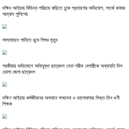
দক্ষিন আইচায় ‎বিভিন্ন পরিচয়ে বাড়িতে ঢুকে প্রতারণার অভিযোগ, সতর্ক থাকার
আহ্বান পুলিশের
লালমোহনে পানিতে ডুবে শিশুর মৃত্যু
পরকীয়ার অভিযোগে অভিযুক্ত ছাত্রদল নেতা শরীফ বেপারীকে অব্যাহতি দিল
ভোলা জেলা ছাত্রদল
দক্ষিণ আইচায় কর্মজীবনের অবসানে সম্মাননা ও ভালোবাসায় সিক্ত তিন গুণী
শিক্ষক