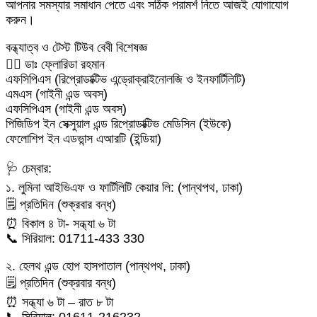
আপনার সমস্যার সমাধান পেতে এবং সঠিক পরামর্শ নিতে আজই যোগাযোগ
করুন।
বন্ধ্যাত্ব ও টেস্ট টিউব বেবী বিশেষজ্ঞ
👩‍⚕️ ডাঃ ফ্লোরিডা রহমান
এফসিপিএস (রিপ্রোডাক্টিভ এন্ড্রোক্রাইনোলজি ও ইনফার্টিলিটি)
এমএস (গাইনী এন্ড অবস্)
এফসিপিএস (গাইনী এন্ড অবস্)
পিজিডিপ ইন সেক্সুয়াল এন্ড রিপ্রোডাক্টিভ মেডিসিন (ইউকে)
ফেলোশিপ ইন এডভান্স এআরটি (ইন্ডিয়া)
🩺 চেম্বার:
১. লুমিনা আইভিএফ ও ফার্টিলিটি কেয়ার লি: (পান্থপথ, ঢাকা)
🗒 প্রতিদিন (শুক্রবার বন্ধ)
⏰ বিকাল ৪ টা- সন্ধ্যা ৬ টা
📞 সিরিয়াল: 01711-433 330
২. হেলথ এন্ড হোপ হাসপাতাল (পান্থপথ, ঢাকা)
🗒 প্রতিদিন (শুক্রবার বন্ধ)
⏰ সন্ধ্যা ৬ টা – রাত ৮ টা