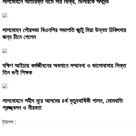
লালমোহনে অতিরিক্ত দামে সার বিক্রি, ডিলারকে অর্থদন্ড
লালমোহন পৌরসভা বিএনপির সভাপতি জান্টু মিয়া উন্নত চিকিৎসার
জন্য চীনে গেলেন
দক্ষিণ আইচায় কর্মজীবনের অবসানে সম্মাননা ও ভালোবাসায় সিক্ত
তিন গুণী শিক্ষক
লালমোহনে শহীদ নূরে আলমের ৪র্থ মৃত্যুবার্ষিকী পালন, মোমবাতি
প্রজ্জ্বলন ও নীরবতা
ট্যাগস :