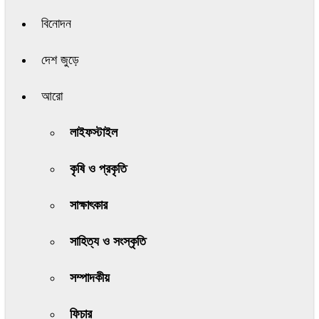
বিনোদন
দেশ জুড়ে
আরো
লাইফস্টাইল
কৃষি ও প্রকৃতি
সাক্ষাৎকার
সাহিত্য ও সংস্কৃতি
সম্পাদকীয়
ফিচার