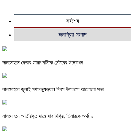
সর্বশেষ
জনপ্রিয় সংবাদ
লালমোহনে ফেয়ার ডায়াগনস্টিক সেন্টারের উদ্বোধন
লালমোহনে জুলাই গণঅভ্যুত্থান দিবস উপলক্ষে আলোচনা সভা
লালমোহনে অতিরিক্ত দামে সার বিক্রি, ডিলারকে অর্থদন্ড