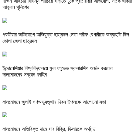
দক্ষিন আইচায় ‎বিভিন্ন পরিচয়ে বাড়িতে ঢুকে প্রতারণার অভিযোগ, সতর্ক থাকার
আহ্বান পুলিশের
পরকীয়ার অভিযোগে অভিযুক্ত ছাত্রদল নেতা শরীফ বেপারীকে অব্যাহতি দিল
ভোলা জেলা ছাত্রদল
ইন্দোনেশিয়ার বিশ্ববিদ্যালয়ে ফুল ফান্ডেড স্কলারশিপ অর্জন করলেন
লালমোহনের সন্তান ফাহিম
লালমোহনে জুলাই গণঅভ্যুত্থান দিবস উপলক্ষে আলোচনা সভা
লালমোহনে অতিরিক্ত দামে সার বিক্রি, ডিলারকে অর্থদন্ড