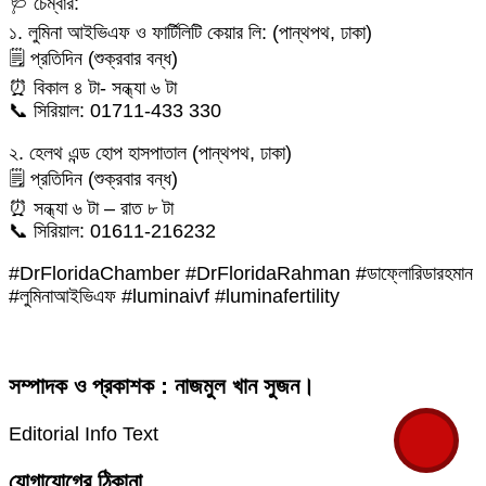
🩺 চেম্বার:
১. লুমিনা আইভিএফ ও ফার্টিলিটি কেয়ার লি: (পান্থপথ, ঢাকা)
🗒 প্রতিদিন (শুক্রবার বন্ধ)
⏰ বিকাল ৪ টা- সন্ধ্যা ৬ টা
📞 সিরিয়াল: 01711-433 330
২. হেলথ এন্ড হোপ হাসপাতাল (পান্থপথ, ঢাকা)
🗒 প্রতিদিন (শুক্রবার বন্ধ)
⏰ সন্ধ্যা ৬ টা – রাত ৮ টা
📞 সিরিয়াল: 01611-216232
#DrFloridaChamber #DrFloridaRahman #ডাফ্লোরিডারহমান
#লুমিনাআইভিএফ #luminaivf #luminafertility
সম্পাদক ও প্রকাশক : নাজমুল খান সুজন।
Editorial Info Text
যোগাযোগের ঠিকানা