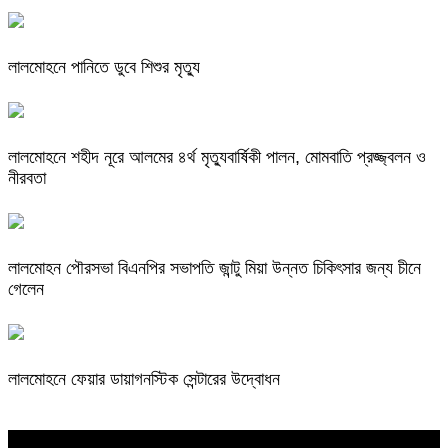
লালমোহনে পানিতে ডুবে শিশুর মৃত্যু
লালমোহনে শহীদ নূরে আলমের ৪র্থ মৃত্যুবার্ষিকী পালন, মোমবাতি প্রজ্জ্বলন ও
নীরবতা
লালমোহন পৌরসভা বিএনপির সভাপতি জান্টু মিয়া উন্নত চিকিৎসার জন্য চীনে
গেলেন
লালমোহনে ফেয়ার ডায়াগনস্টিক সেন্টারের উদ্বোধন