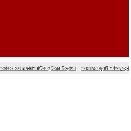
েয়ার ডায়াগনস্টিক সেন্টারের উদ্বোধন
লালমোহনে জুলাই গণঅভ্যুত্থান দিবস 