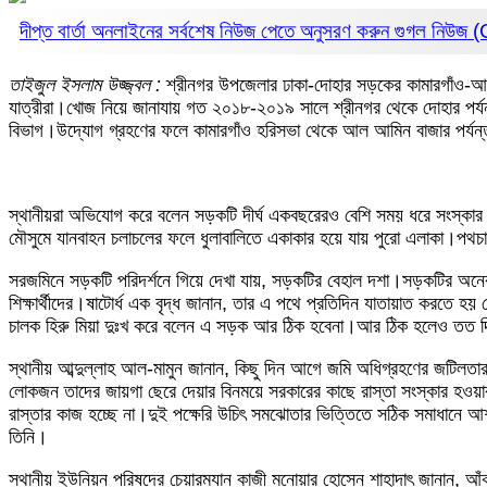
দীপ্ত বার্তা অনলাইনের সর্বশেষ নিউজ পেতে অনুসরণ করুন
গুগল নিউজ
তাইজুল ইসলাম উজ্জ্বল :
শ্রীনগর উপজেলার ঢাকা-দোহার সড়কের কামারগাঁও-আল 
যাত্রীরা।খোজ নিয়ে জানাযায় গত ২০১৮-২০১৯ সালে শ্রীনগর থেকে দোহার পর্য
বিভাগ।উদ্যোগ গ্রহণের ফলে কামারগাঁও হরিসভা থেকে আল আমিন বাজার পর্যন্ত 
স্থানীয়রা অভিযোগ করে বলেন সড়কটি দীর্ঘ একবছরেরও বেশি সময় ধরে সংস্কার না
মৌসুমে যানবাহন চলাচলের ফলে ধুলাবালিতে একাকার হয়ে যায় পুরো এলাকা।পথচারীদ
সরজমিনে সড়কটি পরিদর্শনে গিয়ে দেখা যায়, সড়কটির বেহাল দশা।সড়কটির অনেক জ
শিক্ষার্থীদের।ষাটোর্ধ এক বৃদ্ধ জানান, তার এ পথে প্রতিদিন যাতায়াত করতে হয় 
চালক হিরু মিয়া দুঃখ করে বলেন এ সড়ক আর ঠিক হবেনা।আর ঠিক হলেও তত দি
স্থানীয় আব্দুল্লাহ আল-মামুন জানান, কিছু দিন আগে জমি অধিগ্রহণের জটিলতা
লোকজন তাদের জায়গা ছেরে দেয়ার বিনময়ে সরকারের কাছে রাস্তা সংস্কার হও
রাস্তার কাজ হচ্ছে না।দুই পক্ষেরি উচিৎ সমঝোতার ভিত্তিতে সঠিক সমাধানে
তিনি।
স্থানীয় ইউনিয়ন পরিষদের চেয়ারম্যান কাজী মনোয়ার হোসেন শাহাদাৎ জানান, আঁ