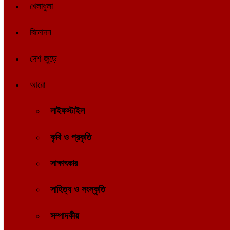
খেলাধুলা
বিনোদন
দেশ জুড়ে
আরো
লাইফস্টাইল
কৃষি ও প্রকৃতি
সাক্ষাৎকার
সাহিত্য ও সংস্কৃতি
সম্পাদকীয়