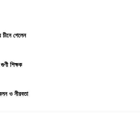
য চীনে গেলেন
গুণী শিক্ষক
জ্বলন ও নীরবতা