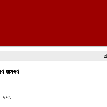
লালমোহনে ফ
ারণ জনগণ
া হয়েছে