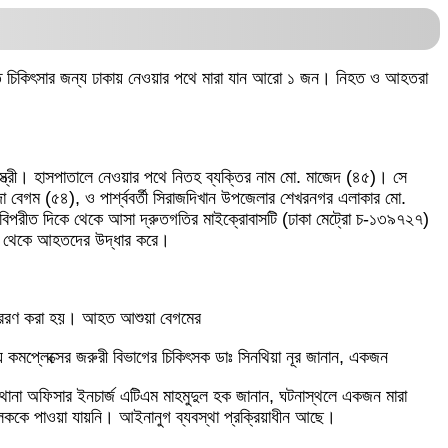
উন্নত চিকিৎসার জন্য ঢাকায় নেওয়ার পথে মারা যান আরো ১ জন। নিহত ও আহতরা
্ত্রী। হাসপাতালে নেওয়ার পথে নিতহ ব্যক্তির নাম মো. মাজেদ (৪৫)। সে
গম (৫৪), ও পার্শ্ববর্তী সিরাজদিখান উপজেলার শেখরনগর এলাকার মো.
িল। বিপরীত দিকে থেকে আসা দ্রুতগতির মাইক্রোবাসটি (ঢাকা মেট্রো চ-১৩৯৭২৭)
্থল থেকে আহতদের উদ্ধার করে।
 প্রেরণ করা হয়। আহত আশুয়া বেগমের
 কমপ্লেক্সের জরুরী বিভাগের চিকিৎসক ডাঃ সিনথিয়া নূর জানান, একজন
 থানা অফিসার ইনচার্জ এটিএম মাহমুদুল হক জানান, ঘটনাস্থলে একজন মারা
ককে পাওয়া যায়নি। আইনানুগ ব্যবস্থা প্রক্রিয়াধীন আছে।