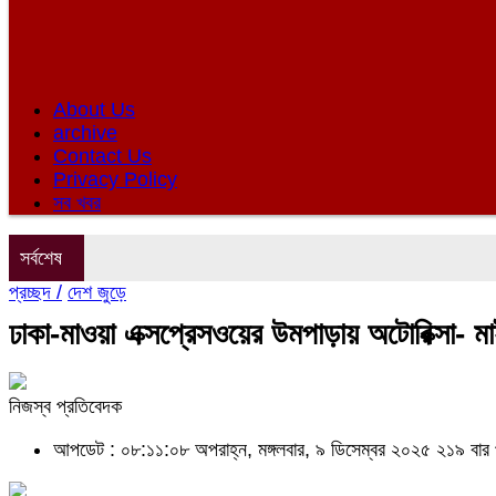
About Us
archive
Contact Us
Privacy Policy
সব খবর
সর্বশেষ
প্রচ্ছদ /
দেশ জুড়ে
ঢাকা-মাওয়া এক্সপ্রেসওয়ের উমপাড়ায় অটোরিক্সা- 
নিজস্ব প্রতিবেদক
আপডেট : ০৮:১১:০৮ অপরাহ্ন, মঙ্গলবার, ৯ ডিসেম্বর ২০২৫
২১৯ বার