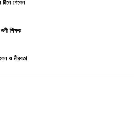
য চীনে গেলেন
গুণী শিক্ষক
জ্বলন ও নীরবতা