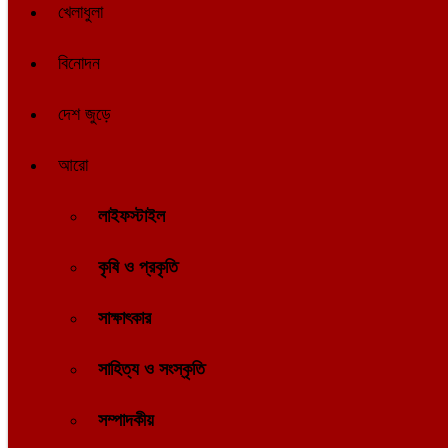
খেলাধুলা
বিনোদন
দেশ জুড়ে
আরো
লাইফস্টাইল
কৃষি ও প্রকৃতি
সাক্ষাৎকার
সাহিত্য ও সংস্কৃতি
সম্পাদকীয়