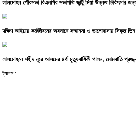
লালমোহন পৌরসভা বিএনপির সভাপতি জান্টু মিয়া উন্নত চিকিৎসার জন্
দক্ষিণ আইচায় কর্মজীবনের অবসানে সম্মাননা ও ভালোবাসায় সিক্ত তিন 
লালমোহনে শহীদ নূরে আলমের ৪র্থ মৃত্যুবার্ষিকী পালন, মোমবাতি প্রজ্
ট্যাগস :