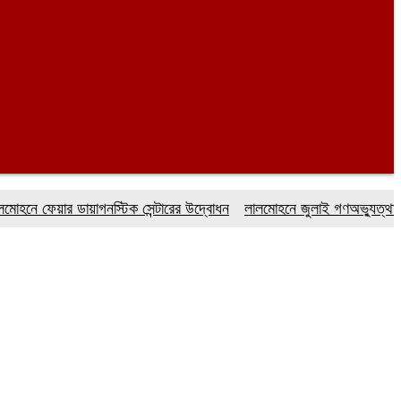
েয়ার ডায়াগনস্টিক সেন্টারের উদ্বোধন
লালমোহনে জুলাই গণঅভ্যুত্থান দিবস 