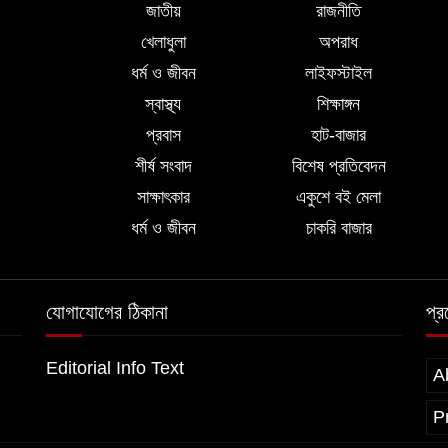
জাতীয়
রাজনীতি
খেলাধুলা
অপরাধ
ধর্ম ও জীবন
লাইফস্টাইল
স্বাস্থ্য
শিক্ষাঙ্গন
প্রবাস
হাট-বাজার
শীর্ষ সংবাদ
বিশেষ প্রতিবেদন
সাক্ষাৎকার
একুশে বই মেলা
ধর্ম ও জীবন
চাকরি বাজার
যোগাযোগের ঠিকানা
প্
Editorial Info Text
A
P