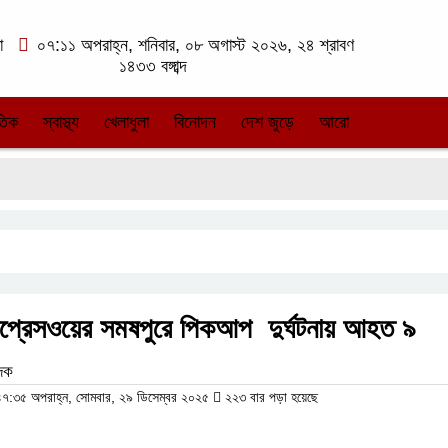
া
০৭:১১ অপরাহ্ন, শনিবার, ০৮ অগাস্ট ২০২৬, ২৪ শ্রাবণ
১৪৩৩ বঙ্গাব্দ
তিক
স্বাস্থ্য
খেলাধুলা
বিনোদন
দেশ জুড়ে
আরো
কো
্সপ্রেসওয়ের সমষপুরে পিকআপ দুর্ঘটনায় আহত ৯
েদক
:৩৫ অপরাহ্ন, সোমবার, ২৯ ডিসেম্বর ২০২৫
২২৩ বার পড়া হয়েছে