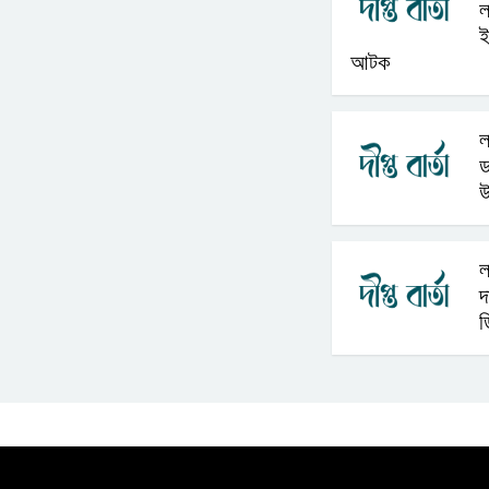
ল
ই
আটক
ল
ড
উ
ল
দ
ড