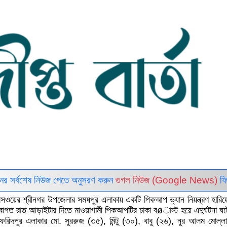
ইনের সর্বশেষ নিউজ পেতে অনুসরণ করুন
গুগল নিউজ (Google News)
ফি
সপ্রেসওয়ের শ্রীনগর উপজেলার সমষপুর এলাকায় একটি পিকআপ ভ্যান নিয়ন্ত্রণ হারি
াগত রাত আড়াইটার দিতে মাওয়াগামী পিকআপটির চাকা বøাস্ট হয়ে এদুর্ঘটনা ঘ
ফরিদপুর এলাকার মো. সুররুজ (৩৫), মিন্টু (৩০), বাবু (২৬), নুর আলম মোল্ল