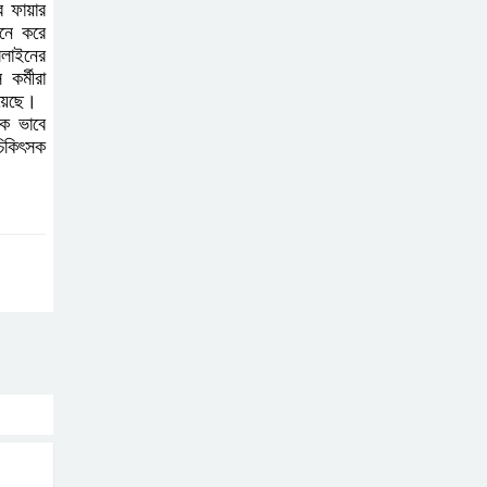
র ফায়ার
ডিলারকে অর্থদন্ড
ানে করে
ললাইনের
কর্মীরা
লালমোহন পৌরসভা
হয়েছে।
বিএনপির সভাপতি জান্টু
িক ভাবে
মিয়া উন্নত চিকিৎসার
চিকিৎসক
জন্য চীনে গেলেন
দক্ষিণ আইচায়
কর্মজীবনের অবসানে
সম্মাননা ও ভালোবাসায়
সিক্ত তিন গুণী শিক্ষক
লালমোহনে শহীদ নূরে
আলমের ৪র্থ মৃত্যুবার্ষিকী
পালন, মোমবাতি
প্রজ্জ্বলন ও নীরবতা