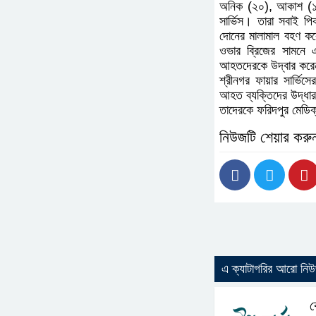
অনিক (২০), আকাশ (১৭)
সার্ভিস। তারা সবাই প
দোনের মালামাল বহণ করে
ওভার ব্রিজের সামনে এ
আহতদেরকে উদ্বার করেন
শ্রীনগর ফায়ার সার্ভি
আহত ব্যক্তিদের উদ্ধার 
তাদেরকে ফরিদপুর মেডি
নিউজটি শেয়ার করু
এ ক্যাটাগরির আরো নি
ক