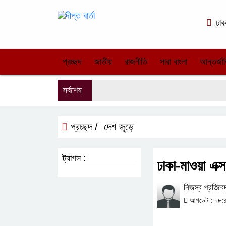
ঢাক
প্রচ্ছদ
জাতীয়
রাজনীতি
সারা বাংলা
আন্তর্জা
সর্বশেষ
প্রচ্ছদ /
দেশ জুড়ে
ট্যাগস :
ঢাকা-মাওয়া এক
নিজস্ব প্রতিব
আপডেট : ০৮:৪৭