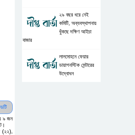
২৯ বছর ধরে নেই
কমিটি, অব্যবস্থাপনায়
ধুঁকছে দক্ষিণ আইচা
বাজার
লালমোহনে ফেয়ার
ডায়াগনস্টিক সেন্টারের
উদ্বোধন
লালমোহনে জুলাই
গণঅভ্যুত্থান দিবস
উপলক্ষে আলোচনা সভা
ডটি
য়ে ৯ জন
লালমোহনে অতিরিক্ত
টে।
া (২২),
দামে সার বিক্রি,