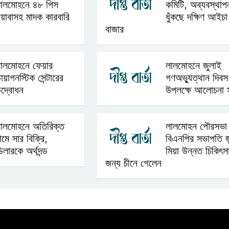
ালমোহনে ৪৮ পিস
কমিটি, অব্যবস্থাপন
য়াবাসহ মাদক কারবারি
ধুঁকছে দক্ষিণ আইচা
বাজার
ালমোহনে ফেয়ার
লালমোহনে জুলাই
ায়াগনস্টিক সেন্টারের
গণঅভ্যুত্থান দিবস
দ্বোধন
উপলক্ষে আলোচনা 
ালমোহনে অতিরিক্ত
লালমোহন পৌরসভা
ামে সার বিক্রি,
বিএনপির সভাপতি জান
িলারকে অর্থদন্ড
মিয়া উন্নত চিকিৎস
জন্য চীনে গেলেন