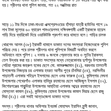
কাজে ব্যবহৃত একটি হায়েস গাড়ি, একটি ওয়াকিটকি ও ১টি কাঠের লাঠি জব্দ করা
হয়। শ্রীনগর থানা পুলিশ জানায়, গত ২২ অক্টোবর রাত
সাড়ে ১১ টার দিকে ঢাকা-মাওয়া এক্সপ্রেসওয়ের হাঁসাড়া যাত্রী ছাউনির পাশে ১৯
লাখ টাকা মূল্যের ৬০ ব্যারেল পামওয়েলসহ দক্ষিবঙ্গগামী একটি ট্রাককে হায়েস
গাড়ি দিয়ে ব্যারিকেট দিয়ে ওয়াকিটকি প্রদর্শণ করে থামতে বলে। গাড়ির চালক
খোরশেদ আলম (৩৮) ট্রাকটি থামালে ডাকাত দলের সদস্যরা নিজেদেরকে পুলিশ
পরিচয় দেয়। পরে চালক শ্রীনগর থানা পুলিশকে বিষয়টি অবহিত করলে
অভিযানে নামে পুলিশ। ২ দফায় ৬ জনকে গ্রেফতার করে ও লুটের ট্রাকসহ
তেল উদ্ধার করা হয়। ডাকাত সদস্যের মধ্যে নেত্রকোনার দুর্গাপুর উপজেলার
পেচিয়া গ্রামের জহুরুল হকের ছেলে মো. কামরুজ্জামান (৪১), বরগুনার তালতলী
উপজেলার নিজড়ার চর এলাকার হযরত আলীর পুত্র চাঁনমিয়া (৫৪), নরসিংদীর
পাড়াতলী এলাকার শহিদুল ইসলামের ছেলে ওমর ফারুক (৩৪), কুমিল্লার মেঘনা
উপজেলার শেখেরগাঁও এলাকার হাবিবুর রহমানের ছেলে আজিজুল ইসলাম (৩২),
কিশোরগঞ্জের পাকুন্দিয়া উপজেলার আহুতিয়া এলাকার আব্দুর রহমানের ছেলে
মোস্তফা কামাল (৪৯), কুমিল্লার হোমনা উপজেলার কামাল মিয়ার ছেলে রাজু
মিয়া (৪১)। এরা সবাই আন্তঃজেলা ডাকাত দলের
সদস্য। শ্রীনগর থানার অফিসার ইনচার্জ মোহাম্মদ ইয়াসিন মুন্সী জানান,