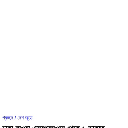
প্রচ্ছদ /
দেশ জুড়ে