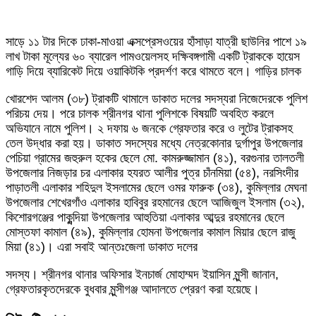
সাড়ে ১১ টার দিকে ঢাকা-মাওয়া এক্সপ্রেসওয়ের হাঁসাড়া যাত্রী ছাউনির পাশে ১৯
লাখ টাকা মূল্যের ৬০ ব্যারেল পামওয়েলসহ দক্ষিবঙ্গগামী একটি ট্রাককে হায়েস
গাড়ি দিয়ে ব্যারিকেট দিয়ে ওয়াকিটকি প্রদর্শণ করে থামতে বলে। গাড়ির চালক
খোরশেদ আলম (৩৮) ট্রাকটি থামালে ডাকাত দলের সদস্যরা নিজেদেরকে পুলিশ
পরিচয় দেয়। পরে চালক শ্রীনগর থানা পুলিশকে বিষয়টি অবহিত করলে
অভিযানে নামে পুলিশ। ২ দফায় ৬ জনকে গ্রেফতার করে ও লুটের ট্রাকসহ
তেল উদ্ধার করা হয়। ডাকাত সদস্যের মধ্যে নেত্রকোনার দুর্গাপুর উপজেলার
পেচিয়া গ্রামের জহুরুল হকের ছেলে মো. কামরুজ্জামান (৪১), বরগুনার তালতলী
উপজেলার নিজড়ার চর এলাকার হযরত আলীর পুত্র চাঁনমিয়া (৫৪), নরসিংদীর
পাড়াতলী এলাকার শহিদুল ইসলামের ছেলে ওমর ফারুক (৩৪), কুমিল্লার মেঘনা
উপজেলার শেখেরগাঁও এলাকার হাবিবুর রহমানের ছেলে আজিজুল ইসলাম (৩২),
কিশোরগঞ্জের পাকুন্দিয়া উপজেলার আহুতিয়া এলাকার আব্দুর রহমানের ছেলে
মোস্তফা কামাল (৪৯), কুমিল্লার হোমনা উপজেলার কামাল মিয়ার ছেলে রাজু
মিয়া (৪১)। এরা সবাই আন্তঃজেলা ডাকাত দলের
সদস্য। শ্রীনগর থানার অফিসার ইনচার্জ মোহাম্মদ ইয়াসিন মুন্সী জানান,
গ্রেফতারকৃতদেরকে বুধবার মুন্সীগঞ্জ আদালতে প্রেরণ করা হয়েছে।