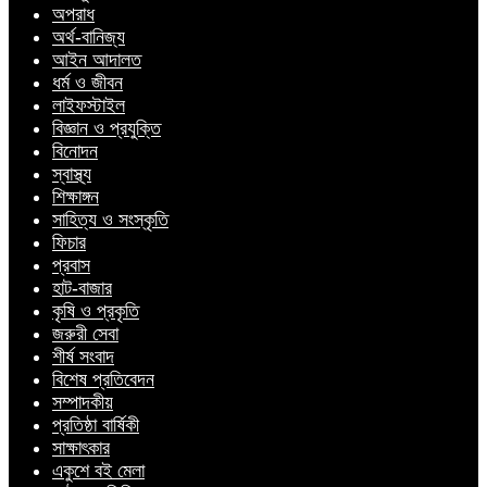
অপরাধ
অর্থ-বানিজ্য
আইন আদালত
ধর্ম ও জীবন
লাইফস্টাইল
বিজ্ঞান ও প্রযুক্তি
বিনোদন
স্বাস্থ্য
শিক্ষাঙ্গন
সাহিত্য ও সংস্কৃতি
ফিচার
প্রবাস
হাট-বাজার
কৃষি ও প্রকৃতি
জরুরী সেবা
শীর্ষ সংবাদ
বিশেষ প্রতিবেদন
সম্পাদকীয়
প্রতিষ্ঠা বার্ষিকী
সাক্ষাৎকার
একুশে বই মেলা