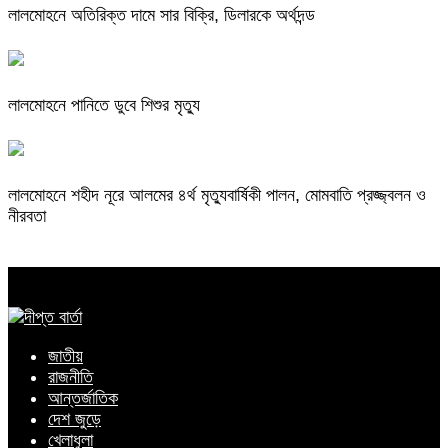
লালমোহনে অতিরিক্ত দামে সার বিক্রি, ডিলারকে অর্থদন্ড
লালমোহনে পানিতে ডুবে শিশুর মৃত্যু
লালমোহনে শহীদ নূরে আলমের ৪র্থ মৃত্যুবার্ষিকী পালন, মোমবাতি প্রজ্জ্বলন ও
নীরবতা
জাতীয়
রাজনীতি
আন্তর্জাতিক
দেশ জুড়ে
খেলাধুলা