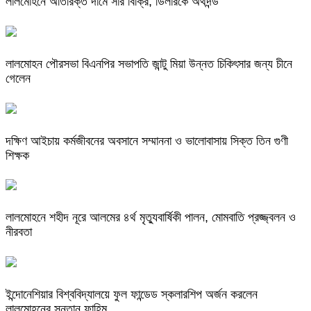
লালমোহনে অতিরিক্ত দামে সার বিক্রি, ডিলারকে অর্থদন্ড
লালমোহন পৌরসভা বিএনপির সভাপতি জান্টু মিয়া উন্নত চিকিৎসার জন্য চীনে
গেলেন
দক্ষিণ আইচায় কর্মজীবনের অবসানে সম্মাননা ও ভালোবাসায় সিক্ত তিন গুণী
শিক্ষক
লালমোহনে শহীদ নূরে আলমের ৪র্থ মৃত্যুবার্ষিকী পালন, মোমবাতি প্রজ্জ্বলন ও
নীরবতা
ইন্দোনেশিয়ার বিশ্ববিদ্যালয়ে ফুল ফান্ডেড স্কলারশিপ অর্জন করলেন
লালমোহনের সন্তান ফাহিম