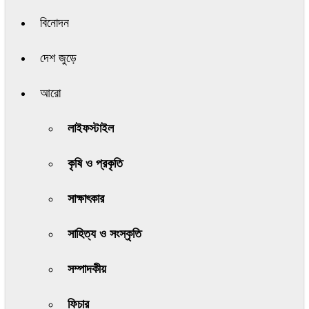
বিনোদন
দেশ জুড়ে
আরো
লাইফস্টাইল
কৃষি ও প্রকৃতি
সাক্ষাৎকার
সাহিত্য ও সংস্কৃতি
সম্পাদকীয়
ফিচার