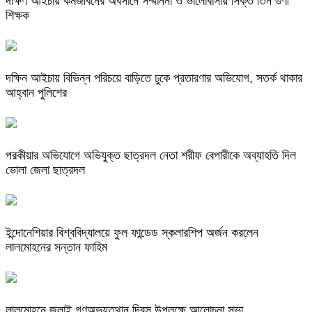
দক্ষিণ আইচায় কর্মজীবনের অবসানে সম্মাননা ও ভালোবাসায় সিক্ত তিন গুণী
শিক্ষক
দক্ষিন আইচায় ‎বিভিন্ন পরিচয়ে বাড়িতে ঢুকে প্রতারণার অভিযোগ, সতর্ক থাকার
আহ্বান পুলিশের
পরকীয়ার অভিযোগে অভিযুক্ত ছাত্রদল নেতা শরীফ বেপারীকে অব্যাহতি দিল
ভোলা জেলা ছাত্রদল
ইন্দোনেশিয়ার বিশ্ববিদ্যালয়ে ফুল ফান্ডেড স্কলারশিপ অর্জন করলেন
লালমোহনের সন্তান ফাহিম
লালমোহনে জুলাই গণঅভ্যুত্থান দিবস উপলক্ষে আলোচনা সভা