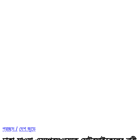
প্রচ্ছদ /
দেশ জুড়ে