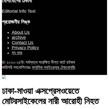
যোগাযোগের ঠিকানা
Editorial Info Text
প্রয়োজনীয় লিঙ্ক
About Us
archive
Contact Us
Privacy Policy
সব খবর
© ২০২০-২৫ইং সর্বস্বত্ব সংরক্ষিত দীপ্ত বার্তা ডটকম
কারিগরি সহযোগিতায়ঃ
ক্লাসিক সফটওয়্যার টেকনোলজি
ঢাকা-মাওয়া এক্সপ্রেসওয়েতে
মোটরসাইকেলের নারী আরোহী নিহত