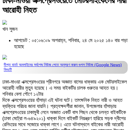
ঢাকা-মাওয়া এক্সপ্রেসওয়েতে মোটরসাইকেলের নারী
আরোহী নিহত
খান সুজন
আপডেট : ০৫:০৬:০৯ অপরাহ্ন, শনিবার, ২৪ মে ২০২৫
১৪০ বার পড়া
হয়েছে
দীপ্ত বার্তা অনলাইনের সর্বশেষ নিউজ পেতে অনুসরণ করুন
গুগল নিউজ (Google News)
ফিডটি
ঢাকা-মাওয়া এক্সপ্রেসওয়ের শ্রীনগরে অজ্ঞাত বাসের ধাক্কায় এক মোটরসাইকেল
আরোহী নারীর মৃত্যু হয়েছে। এ সময় বাইকটির চালক গুরুতর আহত হয়।
শনিবার বেলা পৌণে ১২টার
দিকে এক্সপ্রেসওয়ের হাঁসাড়া এই ঘটনা ঘটে। তাৎক্ষনিক নিহত নারী ও আহত
ব্যক্তির পরিচয় জানা যায়নি। প্রত্যক্ষদর্শীরা জানান, উপজেলার হাঁসাড়ায়
এক্সপ্রেসওয়ের ঢাকামুখী লেনে অজ্ঞাত একটি বাস পিছন থেকে চলন্ত বাইকটিকে
(ঢাকা মেট্রো ল-৬৪৯২০১) ধাক্কা দিলে বাইকটি নিয়ন্ত্রণ হারিয়ে সড়ক দ্বীপের
রেলিংয়ের সাথে সজোরে ধাক্কা লাগে। এতে ঘটনাস্থলে বাইকের নারী আরোহী