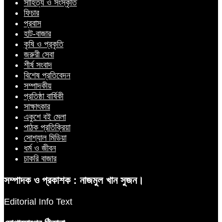
সাহিত্য ও সংস্কৃতি
ফিচার
প্রবাস
হাট-বাজার
কৃষি ও প্রকৃতি
জরুরী সেবা
শীর্ষ সংবাদ
বিশেষ প্রতিবেদন
সম্পাদকীয়
প্রতিষ্ঠা বার্ষিকী
সাক্ষাৎকার
একুশে বই মেলা
পাঠক প্রতিক্রিয়া
সোশ্যাল মিডিয়া
ধর্ম ও জীবন
চাকরি বাজার
সম্পাদক ও প্রকাশক : নাজমুল খান সুজন।
Editorial Info Text