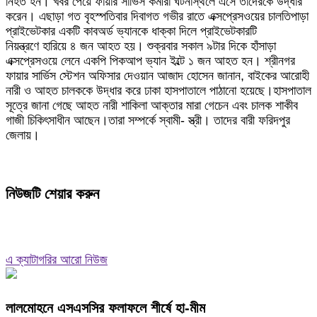
নিহত হন। খবর পেয়ে ফায়ার সার্ভিস কর্মীরা ঘটনাস্থলে এসে তাদেরকে উদ্ধার
করেন। এছাড়া গত বৃহস্পতিবার দিবাগত গভীর রাতে এক্সপ্রেসওয়ের চালতিপাড়া
প্রাইভেটকার একটি কাবঅর্ড ভ্যানকে ধাক্কা দিলে প্রাইভেটকারটি
নিয়ন্ত্রণে হারিয়ে ৪ জন আহত হয়। শুক্রবার সকাল ৯টার দিকে হাঁসাড়া
এক্সপ্রেসওয়ে লেনে একপি পিকআপ ভ্যান ইল্টে ১ জন আহত হন। শ্রীনগর
ফায়ার সার্ভিস স্টেশন অফিসার দেওয়ান আজাদ হোসেন জানান, বাইকের আরোহী
নারী ও আহত চালককে উদ্ধার করে ঢাকা হাসপাতালে পাঠানো হয়েছে।হাসপাতাল
সূত্রে জানা গেছে আহত নারী শাকিলা আক্তার মারা গেচেন এবং চালক শাকীব
গাজী চিকিৎসাধীন আছেন।তারা সম্পর্কে স্বামী- স্ত্রী। তাদের বারী ফরিদপুর
জেলায়।
নিউজটি শেয়ার করুন
এ ক্যাটাগরির আরো নিউজ
লালমোহনে এসএসসির ফলাফলে শীর্ষে হা-মীম