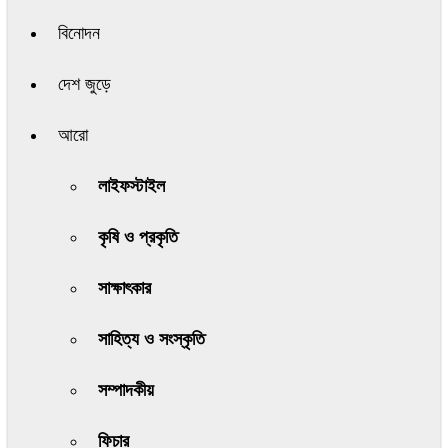
বিনোদন
দেশ জুড়ে
আরো
লাইফস্টাইল
কৃষি ও প্রকৃতি
সাক্ষাৎকার
সাহিত্য ও সংস্কৃতি
সম্পাদকীয়
ফিচার