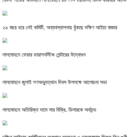
২৯ বছর ধরে নেই কমিটি, অব্যবস্থাপনায় ধুঁকছে দক্ষিণ আইচা বাজার
লালমোহনে ফেয়ার ডায়াগনস্টিক সেন্টারের উদ্বোধন
লালমোহনে জুলাই গণঅভ্যুত্থান দিবস উপলক্ষে আলোচনা সভা
লালমোহনে অতিরিক্ত দামে সার বিক্রি, ডিলারকে অর্থদন্ড