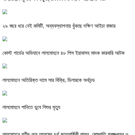
২৯ বছর ধরে নেই কমিটি, অব্যবস্থাপনায় ধুঁকছে দক্ষিণ আইচা বাজার
কোস্ট গার্ডের অভিযানে লালমোহনে ৪৮ পিস ইয়াবাসহ মাদক কারবারি আটক
লালমোহনে অতিরিক্ত দামে সার বিক্রি, ডিলারকে অর্থদন্ড
লালমোহনে পানিতে ডুবে শিশুর মৃত্যু
লালমোহনে শহীদ নূরে আলমের ৪র্থ মৃত্যুবার্ষিকী পালন, মোমবাতি প্রজ্জ্বলন ও