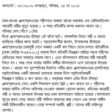
আপডেট : ০৫:০৬:০৯ অপরাহ্ন, শনিবার, ২৪ মে ২০২৫
ঢাকা-মাওয়া এক্সপ্রেসওয়ের শ্রীনগরে অজ্ঞাত বাসের ধাক্কায় এক মোটরসাইকেল
আরোহী নারীর মৃত্যু হয়েছে। এ সময় বাইকটির চালক গুরুতর আহত হয়।
শনিবার বেলা পৌণে ১২টার
দিকে এক্সপ্রেসওয়ের হাঁসাড়া এই ঘটনা ঘটে। তাৎক্ষনিক নিহত নারী ও আহত
ব্যক্তির পরিচয় জানা যায়নি। প্রত্যক্ষদর্শীরা জানান, উপজেলার হাঁসাড়ায়
এক্সপ্রেসওয়ের ঢাকামুখী লেনে অজ্ঞাত একটি বাস পিছন থেকে চলন্ত বাইকটিকে
(ঢাকা মেট্রো ল-৬৪৯২০১) ধাক্কা দিলে বাইকটি নিয়ন্ত্রণ হারিয়ে সড়ক দ্বীপের
রেলিংয়ের সাথে সজোরে ধাক্কা লাগে। এতে ঘটনাস্থলে বাইকের নারী আরোহী
নিহত হন। খবর পেয়ে ফায়ার সার্ভিস কর্মীরা ঘটনাস্থলে এসে তাদেরকে উদ্ধার
করেন। এছাড়া গত বৃহস্পতিবার দিবাগত গভীর রাতে এক্সপ্রেসওয়ের চালতিপাড়া
প্রাইভেটকার একটি কাবঅর্ড ভ্যানকে ধাক্কা দিলে প্রাইভেটকারটি
নিয়ন্ত্রণে হারিয়ে ৪ জন আহত হয়। শুক্রবার সকাল ৯টার দিকে হাঁসাড়া
এক্সপ্রেসওয়ে লেনে একপি পিকআপ ভ্যান ইল্টে ১ জন আহত হন। শ্রীনগর
ফায়ার সার্ভিস স্টেশন অফিসার দেওয়ান আজাদ হোসেন জানান, বাইকের আরোহী
নারী ও আহত চালককে উদ্ধার করে ঢাকা হাসপাতালে পাঠানো হয়েছে।হাসপাতাল
সূত্রে জানা গেছে আহত নারী শাকিলা আক্তার মারা গেচেন এবং চালক শাকীব
গাজী চিকিৎসাধীন আছেন।তারা সম্পর্কে স্বামী- স্ত্রী। তাদের বারী ফরিদপুর
জেলায়।