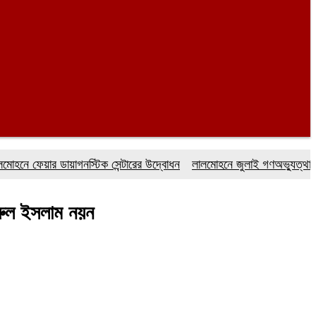
েয়ার ডায়াগনস্টিক সেন্টারের উদ্বোধন
লালমোহনে জুলাই গণঅভ্যুত্থান দিবস 
ুরুল ইসলাম নয়ন