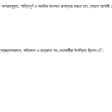
কে অপরাধমুক্ত, শান্তিপূর্ণ ও মানবিক জনপদে রূপান্তর করতে চান, তাহলে আগামী 
 স্বেচ্ছাসেবকদল, মহিলাদল ও ছাত্রদল সহ নেতাকর্মীরা উপস্থিত ছিলেন।ি