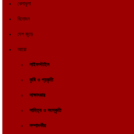
খেলাধুলা
বিনোদন
দেশ জুড়ে
আরো
লাইফস্টাইল
কৃষি ও প্রকৃতি
সাক্ষাৎকার
সাহিত্য ও সংস্কৃতি
সম্পাদকীয়