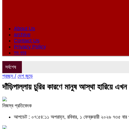
About Us
archive
Contact Us
Privacy Policy
সব খবর
সর্বশেষ
প্রচ্ছদ /
দেশ জুড়ে
দাঁড়িপাল্লায় চুরির কারণে মানুষ আস্থা হারিয়ে এ
নিজস্ব প্রতিবেদক
আপডেট : ০৭:৫৪:১১ অপরাহ্ন, রবিবার, ১ ফেব্রুয়ারী ২০২৬
৭৩৫ বার 