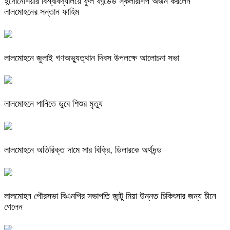
ইন্দোনেশিয়ার বিশ্ববিদ্যালয়ে ফুল ফান্ডেড স্কলারশিপ অর্জন করলেন
লালমোহনের সন্তান ফাহিম
লালমোহনে জুলাই গণঅভ্যুত্থান দিবস উপলক্ষে আলোচনা সভা
লালমোহনে পানিতে ডুবে শিশুর মৃত্যু
লালমোহনে অতিরিক্ত দামে সার বিক্রি, ডিলারকে অর্থদন্ড
লালমোহন পৌরসভা বিএনপির সভাপতি জান্টু মিয়া উন্নত চিকিৎসার জন্য চীনে
গেলেন