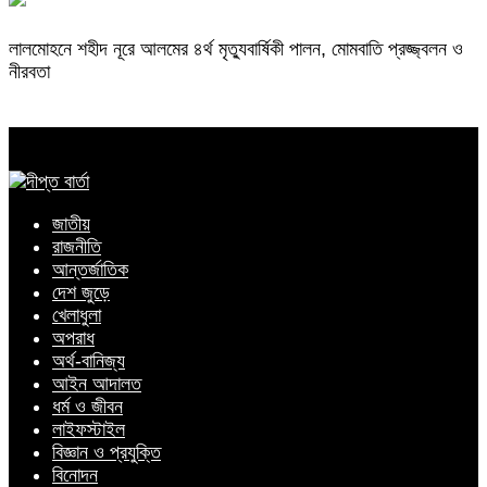
লালমোহনে শহীদ নূরে আলমের ৪র্থ মৃত্যুবার্ষিকী পালন, মোমবাতি প্রজ্জ্বলন ও
নীরবতা
জাতীয়
রাজনীতি
আন্তর্জাতিক
দেশ জুড়ে
খেলাধুলা
অপরাধ
অর্থ-বানিজ্য
আইন আদালত
ধর্ম ও জীবন
লাইফস্টাইল
বিজ্ঞান ও প্রযুক্তি
বিনোদন