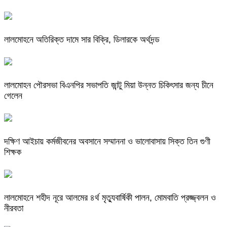
লালমোহনে অতিরিক্ত দামে সার বিক্রি, ডিলারকে অর্থদন্ড
লালমোহন পৌরসভা বিএনপির সভাপতি জান্টু মিয়া উন্নত চিকিৎসার জন্য চীনে
গেলেন
দক্ষিণ আইচায় কর্মজীবনের অবসানে সম্মাননা ও ভালোবাসায় সিক্ত তিন গুণী
শিক্ষক
লালমোহনে শহীদ নূরে আলমের ৪র্থ মৃত্যুবার্ষিকী পালন, মোমবাতি প্রজ্জ্বলন ও
নীরবতা