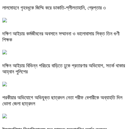
লালমোহনে গৃহবধূকে জিম্মি করে ডাকাতি-শ্লীলতাহানি, গ্রেপ্তার ৩
দক্ষিণ আইচায় কর্মজীবনের অবসানে সম্মাননা ও ভালোবাসায় সিক্ত তিন গুণী
শিক্ষক
দক্ষিন আইচায় ‎বিভিন্ন পরিচয়ে বাড়িতে ঢুকে প্রতারণার অভিযোগ, সতর্ক থাকার
আহ্বান পুলিশের
পরকীয়ার অভিযোগে অভিযুক্ত ছাত্রদল নেতা শরীফ বেপারীকে অব্যাহতি দিল
ভোলা জেলা ছাত্রদল