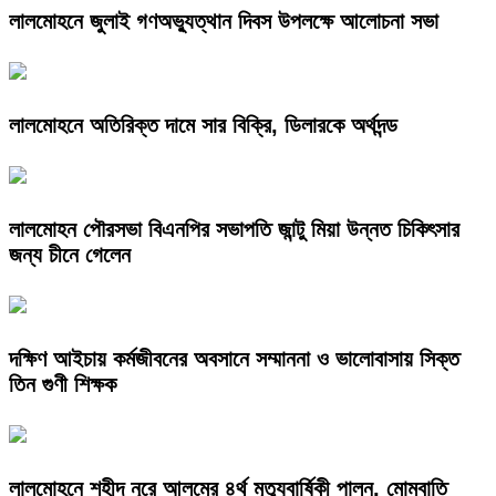
লালমোহনে জুলাই গণঅভ্যুত্থান দিবস উপলক্ষে আলোচনা সভা
লালমোহনে অতিরিক্ত দামে সার বিক্রি, ডিলারকে অর্থদন্ড
লালমোহন পৌরসভা বিএনপির সভাপতি জান্টু মিয়া উন্নত চিকিৎসার
জন্য চীনে গেলেন
দক্ষিণ আইচায় কর্মজীবনের অবসানে সম্মাননা ও ভালোবাসায় সিক্ত
তিন গুণী শিক্ষক
লালমোহনে শহীদ নূরে আলমের ৪র্থ মৃত্যুবার্ষিকী পালন, মোমবাতি