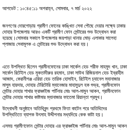
আপডেট : ১০:৪৫:১১ অপরাহ্ন, সোমবার, ৭ মার্চ ২০২২
জনগণের দোরগোড়ায় গ্রামীণ ফোনের কাঙ্খিত সেবা পৌছে দেয়ার লক্ষ্যে ঢাকার
দোহার উপজেলায় আরও একটি গ্রামীণ ফোন সেন্টারের শুভ উদ্বোধন করা
হয়েছে।সোমবার সকালে উপজেলার জয়পাড়া থানার মোড় এলাকার সালেহা
প্লাজায় সেবামূলক এ সেন্টারের শুভ উদ্বোধন করা হয়।
এতে উপস্থিত ছিলেন গ্রামীনফোনের ঢাকা সার্কেল হেড শরীফ মাহমুদ খান, ঢাকা
সার্কেল রিটেইল হেড মুকতাদীরুর রহমান, ঢাকা সাউথ রিজিয়নাল হেড ইব্রাহীম
আজাদ, কেরানীগঞ্জ এরিয়া হেড তারিক হোসাইন, রিটেইল চ্যানেল ম্যানাজার
মাসুম হায়দার, দোহার টেরিটোরি ম্যানেজার মাহামুদুল হক শুভ্র, গ্রামীনফোন
সেন্টার দোহার শাখার ফ্রাঞ্চাইজ পার্টনার মোঃ আল-মামুন আকন, গ্রামীনফোন
সেন্টার দোহার শাখার কাষ্টমার ম্যানাজার ফাতেমা রিয়ান্তা প্রমুখ।
উদ্বোধনী অনুষ্ঠানে অতিথিবৃন্দ প্রথমে ফিতা কাটেন পরে অতিথিদের
উপস্থিতিতে ব্যাপক উৎসাহ উদ্দীপনার মধ্যদিয়ে কেক কাটা হয়।
এসময় গ্রামীণফোন সেন্টার দোহার এর ফ্রাঞ্চাইজ পার্টনার মোঃ আল-মামুন আকন