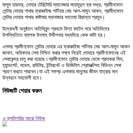
মাসুম হায়দার, দোহার টেরিটোরি ম্যানেজার মাহামুদুল হক শুভ্র, গ্রামীনফোন
সেন্টার দোহার শাখার ফ্রাঞ্চাইজ পার্টনার মোঃ আল-মামুন আকন, গ্রামীনফোন
সেন্টার দোহার শাখার কাষ্টমার ম্যানাজার ফাতেমা রিয়ান্তা প্রমুখ।
উদ্বোধনী অনুষ্ঠানে অতিথিবৃন্দ প্রথমে ফিতা কাটেন পরে অতিথিদের
উপস্থিতিতে ব্যাপক উৎসাহ উদ্দীপনার মধ্যদিয়ে কেক কাটা হয়।
এসময় গ্রামীণফোন সেন্টার দোহার এর ফ্রাঞ্চাইজ পার্টনার মোঃ আল-মামুন আকন
জানান, অধিকতর সেবা নিশ্চিত করার লক্ষ্য নিয়েই দোহারে গ্রামীণফোনের এই
সেবাকেন্দ্র চালু করা হয়েছে।গ্রামীণফোন সেন্টার দোহার থেকে গ্রাহকরা সিম,
হ্যান্ডসেট, মডেম, রাউটার, ইন্টারনেট ও ডিজিটাল প্রোডাক্টসহ বিভিন্ন সেবা
গ্রহণ করতে পারবেন।যা এই সমগ্র এলাকার মানুষের জীবন যাত্রার মান
উন্নয়নে সহযোগী হবে।
নিউজটি শেয়ার করুন
এ ক্যাটাগরির আরো নিউজ