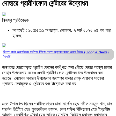
দোহারে গ্রামীণফোন সেন্টারের উদ্বোধন
নিজস্ব প্রতিবেদক
আপডেট : ১০:৪৫:১১ অপরাহ্ন, সোমবার, ৭ মার্চ ২০২২
৯৪ বার পড়া
হয়েছে
দীপ্ত বার্তা অনলাইনের সর্বশেষ নিউজ পেতে অনুসরণ করুন
গুগল নিউজ (Google News)
ফিডটি
জনগণের দোরগোড়ায় গ্রামীণ ফোনের কাঙ্খিত সেবা পৌছে দেয়ার লক্ষ্যে ঢাকার
দোহার উপজেলায় আরও একটি গ্রামীণ ফোন সেন্টারের শুভ উদ্বোধন করা
হয়েছে।সোমবার সকালে উপজেলার জয়পাড়া থানার মোড় এলাকার সালেহা
প্লাজায় সেবামূলক এ সেন্টারের শুভ উদ্বোধন করা হয়।
এতে উপস্থিত ছিলেন গ্রামীনফোনের ঢাকা সার্কেল হেড শরীফ মাহমুদ খান, ঢাকা
সার্কেল রিটেইল হেড মুকতাদীরুর রহমান, ঢাকা সাউথ রিজিয়নাল হেড ইব্রাহীম
আজাদ, কেরানীগঞ্জ এরিয়া হেড তারিক হোসাইন, রিটেইল চ্যানেল ম্যানাজার