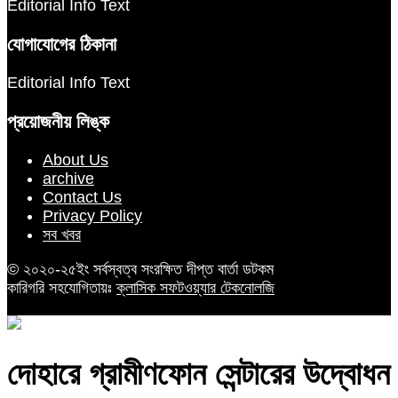
Editorial Info Text
যোগাযোগের ঠিকানা
Editorial Info Text
প্রয়োজনীয় লিঙ্ক
About Us
archive
Contact Us
Privacy Policy
সব খবর
© ২০২০-২৫ইং সর্বস্বত্ব সংরক্ষিত দীপ্ত বার্তা ডটকম
কারিগরি সহযোগিতায়ঃ
ক্লাসিক সফটওয়্যার টেকনোলজি
দোহারে গ্রামীণফোন সেন্টারের উদ্বোধন