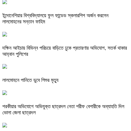
ইন্দোনেশিয়ার বিশ্ববিদ্যালয়ে ফুল ফান্ডেড স্কলারশিপ অর্জন করলেন
লালমোহনের সন্তান ফাহিম
দক্ষিন আইচায় ‎বিভিন্ন পরিচয়ে বাড়িতে ঢুকে প্রতারণার অভিযোগ, সতর্ক থাকার
আহ্বান পুলিশের
লালমোহনে পানিতে ডুবে শিশুর মৃত্যু
পরকীয়ার অভিযোগে অভিযুক্ত ছাত্রদল নেতা শরীফ বেপারীকে অব্যাহতি দিল
ভোলা জেলা ছাত্রদল