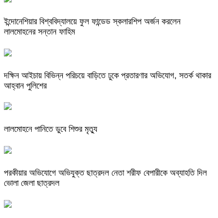
ইন্দোনেশিয়ার বিশ্ববিদ্যালয়ে ফুল ফান্ডেড স্কলারশিপ অর্জন করলেন
লালমোহনের সন্তান ফাহিম
দক্ষিন আইচায় ‎বিভিন্ন পরিচয়ে বাড়িতে ঢুকে প্রতারণার অভিযোগ, সতর্ক থাকার
আহ্বান পুলিশের
লালমোহনে পানিতে ডুবে শিশুর মৃত্যু
পরকীয়ার অভিযোগে অভিযুক্ত ছাত্রদল নেতা শরীফ বেপারীকে অব্যাহতি দিল
ভোলা জেলা ছাত্রদল