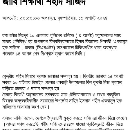
জাবি শিক্ষার্থী শহীদ সাজিদ
আপডেট : ০৩:০৩:৩৩ অপরাহ্ন, বৃহস্পতিবার, ১৫ অগাস্ট ২০২৪
রাজধানীর মিরপুর ১০ এলাকায় পুলিশের গুলিতে ( ৪ আগষ্ট) আন্দোলনের সময়
মাথায় গুলিবিদ্ধ হয় জগন্নাথ বিশ্ববিদ্যালয়ের হিসাব বিজ্ঞানের শিক্ষার্থী ‘একরামুল
হক সাজিদ’। ঢাকায় (সিএমএইচ) হাসপাতালে চিকিৎসাধীন থাকা অবস্থায়
গতকাল ১৪ আগষ্ট শেষ নিঃশ্বাস ত্যাগ করেন তিনি।
কেন্দ্রীয় শহিদ মিনারে প্রথম জানাজা সম্পন্ন হয়। দ্বিতীয় জানাযা ১৫ আগষ্ট
সকাল ১০ ঘটিকায় টাঙ্গাইল জেলার ধনবাড়ী উপজেলার বিল কুকরী নিজ গ্ৰামের
বাড়িতে জানাযা ও দাফন সম্পন্ন হয়।
বৈষম্য বিরোধী আন্দোলনের সমন্বয়ক ডাক টেলিযোগাযোগ ও তথ্য প্রযুক্তি
বিষয়ক অন্তবর্তীকালীন সরকারের উপদেষ্টা নাহিদ ইসলাম শহীদ একরামুল হক
সাজিদের জানাযায় অংশ নেয়।
এসময় নাহিদ বলেন, দেশকে স্বৈরাচারী মুক্ত করতে সাজিদরা জীবন দিয়ে গেছেন
।আমরা শপথ করতেছি শহীদ সাজিদদের রেখে যাওয়া প্রতিশ্রুতি জীবন দিয়ে