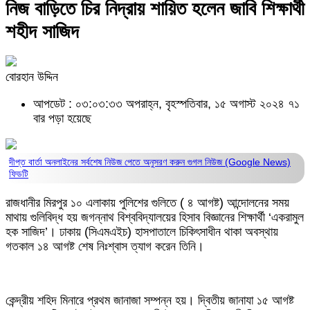
নিজ বাড়িতে চির নিদ্রায় শায়িত হলেন জাবি শিক্ষার্থী
শহীদ সাজিদ
বোরহান উদ্দিন
আপডেট : ০৩:০৩:৩৩ অপরাহ্ন, বৃহস্পতিবার, ১৫ অগাস্ট ২০২৪
৭১
বার পড়া হয়েছে
দীপ্ত বার্তা অনলাইনের সর্বশেষ নিউজ পেতে অনুসরণ করুন
গুগল নিউজ (Google News)
ফিডটি
রাজধানীর মিরপুর ১০ এলাকায় পুলিশের গুলিতে ( ৪ আগষ্ট) আন্দোলনের সময়
মাথায় গুলিবিদ্ধ হয় জগন্নাথ বিশ্ববিদ্যালয়ের হিসাব বিজ্ঞানের শিক্ষার্থী ‘একরামুল
হক সাজিদ’। ঢাকায় (সিএমএইচ) হাসপাতালে চিকিৎসাধীন থাকা অবস্থায়
গতকাল ১৪ আগষ্ট শেষ নিঃশ্বাস ত্যাগ করেন তিনি।
কেন্দ্রীয় শহিদ মিনারে প্রথম জানাজা সম্পন্ন হয়। দ্বিতীয় জানাযা ১৫ আগষ্ট