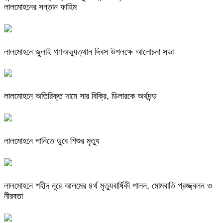
লালমোহনের সন্তান ফাহিম
লালমোহনে জুলাই গণঅভ্যুত্থান দিবস উপলক্ষে আলোচনা সভা
লালমোহনে অতিরিক্ত দামে সার বিক্রি, ডিলারকে অর্থদন্ড
লালমোহনে পানিতে ডুবে শিশুর মৃত্যু
লালমোহনে শহীদ নূরে আলমের ৪র্থ মৃত্যুবার্ষিকী পালন, মোমবাতি প্রজ্জ্বলন ও
নীরবতা