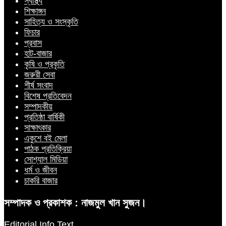
স্বাস্থ্য
শিক্ষাঙ্গন
সাহিত্য ও সংস্কৃতি
ফিচার
প্রবাস
হাট-বাজার
কৃষি ও প্রকৃতি
জরুরী সেবা
শীর্ষ সংবাদ
বিশেষ প্রতিবেদন
সম্পাদকীয়
প্রতিষ্ঠা বার্ষিকী
সাক্ষাৎকার
একুশে বই মেলা
পাঠক প্রতিক্রিয়া
সোশ্যাল মিডিয়া
ধর্ম ও জীবন
চাকরি বাজার
সম্পাদক ও প্রকাশক : নাজমুল খান সুজন।
Editorial Info Text