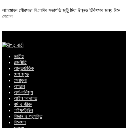
লালমোহন পৌরসভা বিএনপির সভাপতি জান্টু মিয়া উন্নত চিকিৎসার জন্য চীনে
গেলেন
জাতীয়
রাজনীতি
আন্তর্জাতিক
দেশ জুড়ে
খেলাধুলা
অপরাধ
অর্থ-বানিজ্য
আইন আদালত
ধর্ম ও জীবন
লাইফস্টাইল
বিজ্ঞান ও প্রযুক্তি
বিনোদন