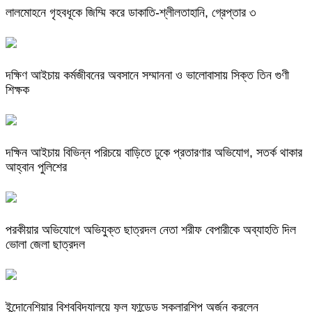
লালমোহনে গৃহবধূকে জিম্মি করে ডাকাতি-শ্লীলতাহানি, গ্রেপ্তার ৩
দক্ষিণ আইচায় কর্মজীবনের অবসানে সম্মাননা ও ভালোবাসায় সিক্ত তিন গুণী
শিক্ষক
দক্ষিন আইচায় ‎বিভিন্ন পরিচয়ে বাড়িতে ঢুকে প্রতারণার অভিযোগ, সতর্ক থাকার
আহ্বান পুলিশের
পরকীয়ার অভিযোগে অভিযুক্ত ছাত্রদল নেতা শরীফ বেপারীকে অব্যাহতি দিল
ভোলা জেলা ছাত্রদল
ইন্দোনেশিয়ার বিশ্ববিদ্যালয়ে ফুল ফান্ডেড স্কলারশিপ অর্জন করলেন