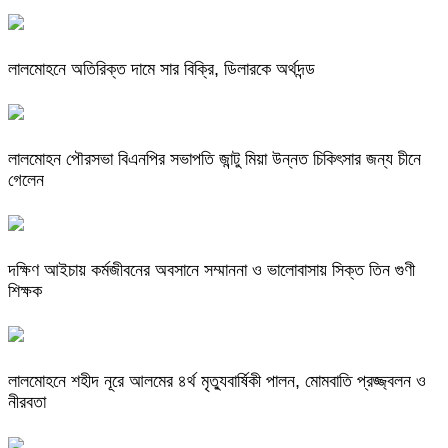
লালমোহনে অতিরিক্ত দামে সার বিক্রি, ডিলারকে অর্থদন্ড
লালমোহন পৌরসভা বিএনপির সভাপতি জান্টু মিয়া উন্নত চিকিৎসার জন্য চীনে
গেলেন
দক্ষিণ আইচায় কর্মজীবনের অবসানে সম্মাননা ও ভালোবাসায় সিক্ত তিন গুণী
শিক্ষক
লালমোহনে শহীদ নূরে আলমের ৪র্থ মৃত্যুবার্ষিকী পালন, মোমবাতি প্রজ্জ্বলন ও
নীরবতা