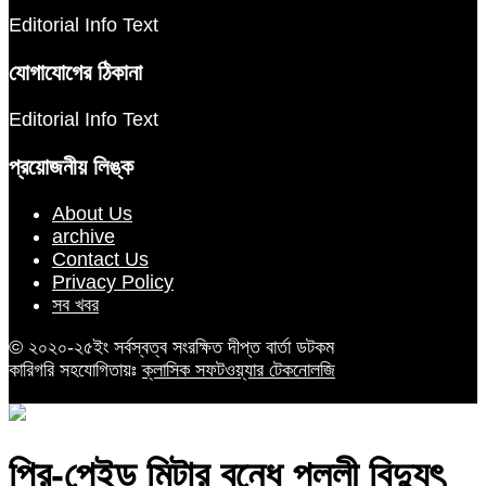
Editorial Info Text
যোগাযোগের ঠিকানা
Editorial Info Text
প্রয়োজনীয় লিঙ্ক
About Us
archive
Contact Us
Privacy Policy
সব খবর
© ২০২০-২৫ইং সর্বস্বত্ব সংরক্ষিত দীপ্ত বার্তা ডটকম
কারিগরি সহযোগিতায়ঃ
ক্লাসিক সফটওয়্যার টেকনোলজি
প্রি-পেইড মিটার বন্ধে পল্লী বিদ্যুৎ