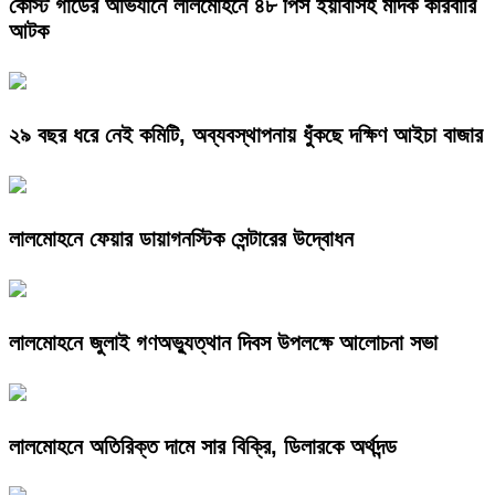
কোস্ট গার্ডের অভিযানে লালমোহনে ৪৮ পিস ইয়াবাসহ মাদক কারবারি
আটক
২৯ বছর ধরে নেই কমিটি, অব্যবস্থাপনায় ধুঁকছে দক্ষিণ আইচা বাজার
লালমোহনে ফেয়ার ডায়াগনস্টিক সেন্টারের উদ্বোধন
লালমোহনে জুলাই গণঅভ্যুত্থান দিবস উপলক্ষে আলোচনা সভা
লালমোহনে অতিরিক্ত দামে সার বিক্রি, ডিলারকে অর্থদন্ড