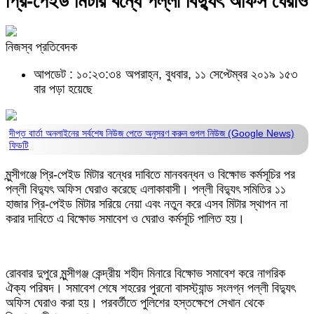
প্রি-পেইড মিটার বন্ধে পল্লী বিদ্যুৎ অফিস ঘেরাও
নিজস্ব প্রতিবেদক
আপডেট : ১০:২৩:৩৪ অপরাহ্ন, বুধবার, ১১ সেপ্টেম্বর ২০১৯
১৫৩
বার পড়া হয়েছে
দীপ্ত বার্তা অনলাইনের সর্বশেষ নিউজ পেতে অনুসরণ করুন
গুগল নিউজ (Google News)
ফিডটি
মুন্সীগঞ্জে প্রি-পেইড মিটার বন্ধের দাবিতে মানববন্ধন ও বিক্ষোভ কর্মসূচির পর
পল্লী বিদ্যুৎ অফিস ঘেরাও করেছে এলাকাবাসী। পল্লী বিদ্যুৎ সমিতির ১১
হাজার প্রি-পেইড মিটার সরিয়ে নেয়া এবং নতুন করে এসব মিটার স্থাপন না
করার দাবিতে এ বিক্ষোভ সমাবেশ ও ঘেরাও কর্মসূচি পালিত হয়।
রোববার দুপুরে মুন্সীগঞ্জ কেন্দ্রীয় শহীদ মিনারে বিক্ষোভ সমাবেশ করে নাগরিক
ঐক্য পরিষদ। সমাবেশ শেষে শহরের পুরনো বাসস্ট্যান্ড সংলগ্ন পল্লী বিদ্যুৎ
অফিস ঘেরাও করা হয়। পরবর্তীতে পুলিশের হস্তক্ষেপে সেখান থেকে