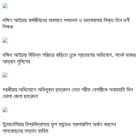
দক্ষিণ আইচায় কর্মজীবনের অবসানে সম্মাননা ও ভালোবাসায় সিক্ত তিন গুণী
শিক্ষক
দক্ষিন আইচায় ‎বিভিন্ন পরিচয়ে বাড়িতে ঢুকে প্রতারণার অভিযোগ, সতর্ক থাকার
আহ্বান পুলিশের
পরকীয়ার অভিযোগে অভিযুক্ত ছাত্রদল নেতা শরীফ বেপারীকে অব্যাহতি দিল
ভোলা জেলা ছাত্রদল
ইন্দোনেশিয়ার বিশ্ববিদ্যালয়ে ফুল ফান্ডেড স্কলারশিপ অর্জন করলেন
লালমোহনের সন্তান ফাহিম