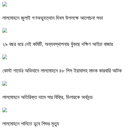
লালমোহনে জুলাই গণঅভ্যুত্থান দিবস উপলক্ষে আলোচনা সভা
২৯ বছর ধরে নেই কমিটি, অব্যবস্থাপনায় ধুঁকছে দক্ষিণ আইচা বাজার
কোস্ট গার্ডের অভিযানে লালমোহনে ৪৮ পিস ইয়াবাসহ মাদক কারবারি আটক
লালমোহনে অতিরিক্ত দামে সার বিক্রি, ডিলারকে অর্থদন্ড
লালমোহনে পানিতে ডুবে শিশুর মৃত্যু