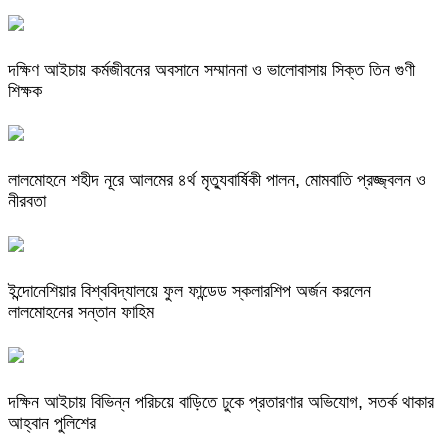
দক্ষিণ আইচায় কর্মজীবনের অবসানে সম্মাননা ও ভালোবাসায় সিক্ত তিন গুণী
শিক্ষক
লালমোহনে শহীদ নূরে আলমের ৪র্থ মৃত্যুবার্ষিকী পালন, মোমবাতি প্রজ্জ্বলন ও
নীরবতা
ইন্দোনেশিয়ার বিশ্ববিদ্যালয়ে ফুল ফান্ডেড স্কলারশিপ অর্জন করলেন
লালমোহনের সন্তান ফাহিম
দক্ষিন আইচায় ‎বিভিন্ন পরিচয়ে বাড়িতে ঢুকে প্রতারণার অভিযোগ, সতর্ক থাকার
আহ্বান পুলিশের