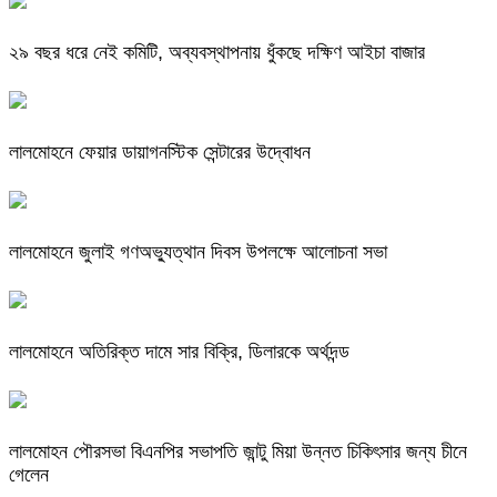
২৯ বছর ধরে নেই কমিটি, অব্যবস্থাপনায় ধুঁকছে দক্ষিণ আইচা বাজার
লালমোহনে ফেয়ার ডায়াগনস্টিক সেন্টারের উদ্বোধন
লালমোহনে জুলাই গণঅভ্যুত্থান দিবস উপলক্ষে আলোচনা সভা
লালমোহনে অতিরিক্ত দামে সার বিক্রি, ডিলারকে অর্থদন্ড
লালমোহন পৌরসভা বিএনপির সভাপতি জান্টু মিয়া উন্নত চিকিৎসার জন্য চীনে
গেলেন