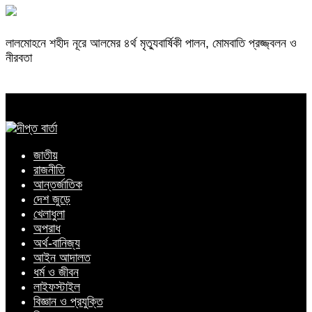
লালমোহনে শহীদ নূরে আলমের ৪র্থ মৃত্যুবার্ষিকী পালন, মোমবাতি প্রজ্জ্বলন ও
নীরবতা
জাতীয়
রাজনীতি
আন্তর্জাতিক
দেশ জুড়ে
খেলাধুলা
অপরাধ
অর্থ-বানিজ্য
আইন আদালত
ধর্ম ও জীবন
লাইফস্টাইল
বিজ্ঞান ও প্রযুক্তি