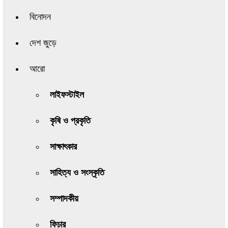
বিনোদন
দেশ জুড়ে
আরো
লাইফস্টাইল
কৃষি ও প্রকৃতি
সাক্ষাৎকার
সাহিত্য ও সংস্কৃতি
সম্পাদকীয়
ফিচার