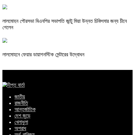
লালমোহন পৌরসভা বিএনপির সভাপতি জান্টু মিয়া উন্নত চিকিৎসার জন্য চীনে
গেলেন
লালমোহনে ফেয়ার ডায়াগনস্টিক সেন্টারের উদ্বোধন
জাতীয়
রাজনীতি
আন্তর্জাতিক
দেশ জুড়ে
খেলাধুলা
অপরাধ
অর্থ-বানিজ্য