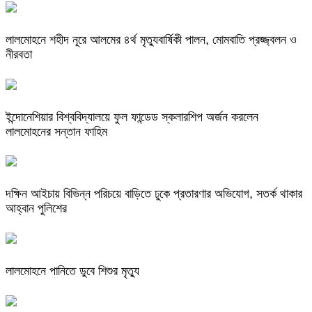
লালমোহনে শহীদ নূরে আলমের ৪র্থ মৃত্যুবার্ষিকী পালন, মোমবাতি প্রজ্জ্বলন ও
নীরবতা
ইন্দোনেশিয়ার বিশ্ববিদ্যালয়ে ফুল ফান্ডেড স্কলারশিপ অর্জন করলেন
লালমোহনের সন্তান ফাহিম
দক্ষিন আইচায় ‎বিভিন্ন পরিচয়ে বাড়িতে ঢুকে প্রতারণার অভিযোগ, সতর্ক থাকার
আহ্বান পুলিশের
লালমোহনে পানিতে ডুবে শিশুর মৃত্যু