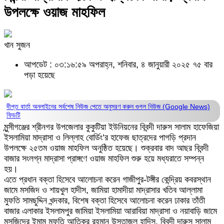
উপলক্ষে ওয়াজ মাহফিল
খান সুজন
আপডেট : ০৩:১৬:৫৯ অপরাহ্ন, শনিবার, ৪ জানুয়ারী ২০২৫
৭৫ বার
পড়া হয়েছে
দীপ্ত বার্তা অনলাইনের সর্বশেষ নিউজ পেতে অনুসরণ করুন
গুগল নিউজ (Google News)
ফিডটি
মুন্সীগঞ্জের শ্রীনগর উপজেলার কুকুটিয়া ইউনিয়নের বিবন্দী দারুস সালাম হাফেজিয়া
ইসলামিয়া মাদ্রাসা ও লিল্লাহ বোর্ডিং’র হাফেজ ছাত্রদের পাগড়ি প্রদান
উপলক্ষে ২৫তম ওয়াজ মাহফিল অনুষ্ঠিত হয়েছে। শুক্রবার বাদ আছর বিবন্দী
বাজার সংলগ্ন মাদ্রাসা প্রাঙ্গণে ওয়াজ মাহফিল শুরু হয়ে মধ্যরাতে সম্পন্ন
হয়।
এতে প্রধান বক্তা হিসেবে আলোচনা করেন গাজীপুর-টঙ্গীর কেন্দ্রিয় কবরস্থান
জামে মসজিদ ও শায়খুল হাদীস, জামিয়া হামাদীয়া মাদ্রাসার খতিব আল্লামা
মুফতি সামছুদ্দিন খন্দকার, বিশেষ বক্তা হিসেবে আলোচনা করেন ঢাকার তাঁতী
বাজার এলাকার ইসলামপুর জামিয়া ইসলামিয়া আরাবিয়া মাদ্রাসা ও নয়াবাড়ি জামে
মসজিদের ইমাম মুফতি আতিকুর রহমান উস্তাজুল হাদিস, বিবন্দী দারুস সালাম