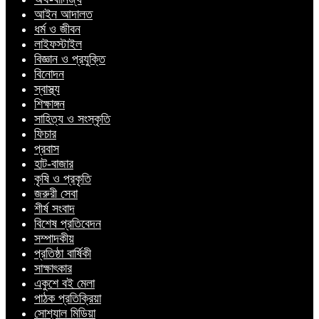
আইন আদালত
ধর্ম ও জীবন
লাইফস্টাইল
বিজ্ঞান ও প্রযুক্তি
বিনোদন
স্বাস্থ্য
শিক্ষাঙ্গন
সাহিত্য ও সংস্কৃতি
ফিচার
প্রবাস
হাট-বাজার
কৃষি ও প্রকৃতি
জরুরী সেবা
শীর্ষ সংবাদ
বিশেষ প্রতিবেদন
সম্পাদকীয়
প্রতিষ্ঠা বার্ষিকী
সাক্ষাৎকার
একুশে বই মেলা
পাঠক প্রতিক্রিয়া
সোশ্যাল মিডিয়া