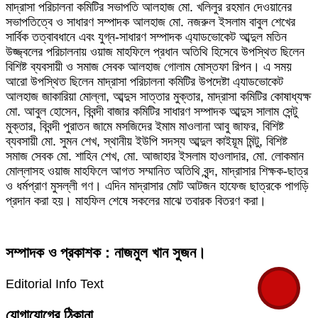
মাদ্রাসা পরিচালনা কমিটির সভাপতি আলহাজ মো. খলিলুর রহমান দেওয়ানের
সভাপতিত্বে ও সাধারণ সম্পাদক আলহাজ মো. নজরুল ইসলাম বাবুল শেখের
সার্বিক তত্বাবধানে এবং যুগ্ন-সাধারণ সম্পাদক এ্যাডভোকেট আব্দুল মতিন
উজ্জ্বলের পরিচালনায় ওয়াজ মাহফিলে প্রধান অতিথি হিসেবে উপস্থিত ছিলেন
বিশিষ্ট ব্যবসায়ী ও সমাজ সেবক আলহাজ গোলাম মোস্তফা রিপন। এ সময়
আরো উপস্থিত ছিলেন মাদ্রাসা পরিচালনা কমিটির উপদেষ্টা এ্যাডভোকেট
আলহাজ জাকারিয়া মোল্লা, আব্দুস সাত্তার মুক্তার, মাদ্রাসা কমিটির কোষাধ্যক্ষ
মো. আবুল হোসেন, বিবন্দী বাজার কমিটির সাধারণ সম্পাদক আব্দুস সালাম সেন্টু
মুক্তার, বিবন্দী পুরাতন জামে মসজিদের ইমাম মাওলানা আবু জাফর, বিশিষ্ট
ব্যবসায়ী মো. সুমন শেখ, স্থানীয় ইউপি সদস্য আব্দুল কাইয়ূম মিন্টু, বিশিষ্ট
সমাজ সেবক মো. শাহিন শেখ, মো. আজাহার ইসলাম হাওলাদার, মো. লোকমান
মোল্লাসহ ওয়াজ মাহফিলে আগত সম্মানিত অতিথি বৃন্দ, মাদ্রাসার শিক্ষক-ছাত্র
ও ধর্মপ্রাণ মুসল্লী গণ। এদিন মাদ্রাসার মোট আটজন হাফেজ ছাত্রকে পাগড়ি
প্রদান করা হয়। মাহফিল শেষে সকলের মাঝে তবারক বিতরণ করা।
সম্পাদক ও প্রকাশক : নাজমুল খান সুজন।
Editorial Info Text
যোগাযোগের ঠিকানা