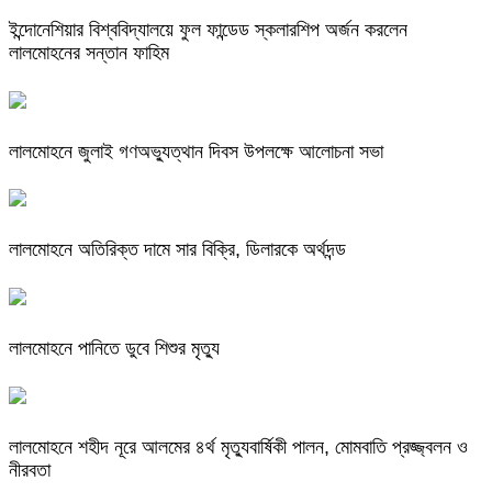
ইন্দোনেশিয়ার বিশ্ববিদ্যালয়ে ফুল ফান্ডেড স্কলারশিপ অর্জন করলেন
লালমোহনের সন্তান ফাহিম
লালমোহনে জুলাই গণঅভ্যুত্থান দিবস উপলক্ষে আলোচনা সভা
লালমোহনে অতিরিক্ত দামে সার বিক্রি, ডিলারকে অর্থদন্ড
লালমোহনে পানিতে ডুবে শিশুর মৃত্যু
লালমোহনে শহীদ নূরে আলমের ৪র্থ মৃত্যুবার্ষিকী পালন, মোমবাতি প্রজ্জ্বলন ও
নীরবতা