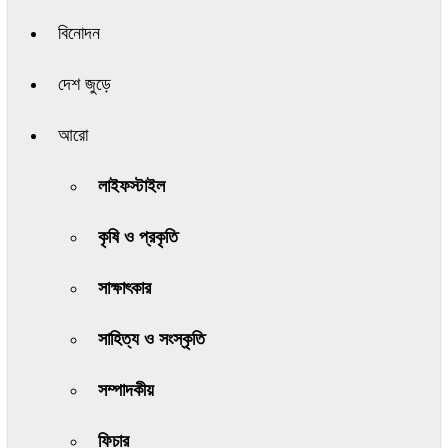
বিনোদন
দেশ জুড়ে
আরো
লাইফস্টাইল
কৃষি ও প্রকৃতি
সাক্ষাৎকার
সাহিত্য ও সংস্কৃতি
সম্পাদকীয়
ফিচার