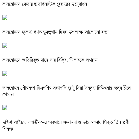
লালমোহনে ফেয়ার ডায়াগনস্টিক সেন্টারের উদ্বোধন
লালমোহনে জুলাই গণঅভ্যুত্থান দিবস উপলক্ষে আলোচনা সভা
লালমোহনে অতিরিক্ত দামে সার বিক্রি, ডিলারকে অর্থদন্ড
লালমোহন পৌরসভা বিএনপির সভাপতি জান্টু মিয়া উন্নত চিকিৎসার জন্য চীনে
গেলেন
দক্ষিণ আইচায় কর্মজীবনের অবসানে সম্মাননা ও ভালোবাসায় সিক্ত তিন গুণী
শিক্ষক