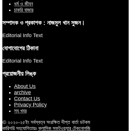
ধর্ম ও জীবন
চাকরি বাজার
সম্পাদক ও প্রকাশক : নাজমুল খান সুজন।
Editorial Info Text
যোগাযোগের ঠিকানা
Editorial Info Text
প্রয়োজনীয় লিঙ্ক
About Us
archive
Contact Us
Privacy Policy
সব খবর
© ২০২০-২৫ইং সর্বস্বত্ব সংরক্ষিত দীপ্ত বার্তা ডটকম
কারিগরি সহযোগিতায়ঃ
ক্লাসিক সফটওয়্যার টেকনোলজি