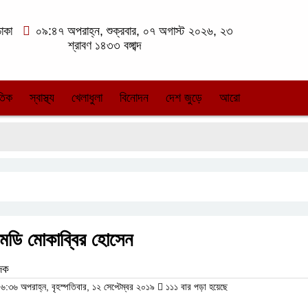
াকা
০৯:৪৭ অপরাহ্ন, শুক্রবার, ০৭ অগাস্ট ২০২৬, ২৩
শ্রাবণ ১৪৩৩ বঙ্গাব্দ
তিক
স্বাস্থ্য
খেলাধুলা
বিনোদন
দেশ জুড়ে
আরো
২৯
এমডি মোকাব্বির হোসেন
েদক
৩৬ অপরাহ্ন, বৃহস্পতিবার, ১২ সেপ্টেম্বর ২০১৯
১১১ বার পড়া হয়েছে