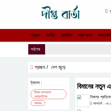
ঢ
প্রচ্ছদ
জাতীয়
রাজনীতি
সারা বাংলা
আন্তর্জা
সর্বশেষ
প্রচ্ছদ /
দেশ জুড়ে
ট্যাগস :
বিমানের নতুন 
বিমান বাংলাদেশ
এয়ারলাইনস
নিজস্ব প্রতিব
সরকার
আপডেট : ০৪:১৬: