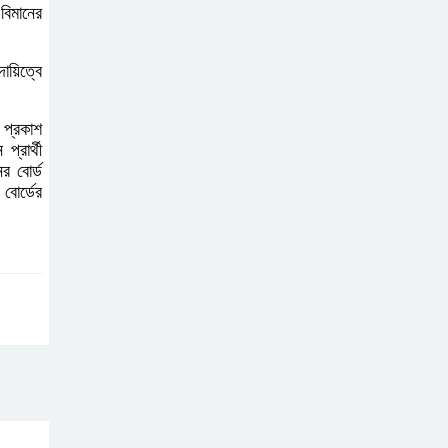
মিয়া উন্নত চিকিৎসার
বিমানের
জন্য চীনে গেলেন
ায়িত্বে
দক্ষিণ আইচায়
কর্মজীবনের অবসানে
 প্রকাশ
সম্মাননা ও ভালোবাসায়
রার্থী
র বোর্ড
সিক্ত তিন গুণী শিক্ষক
বোর্ডের
লালমোহনে শহীদ নূরে
আলমের ৪র্থ মৃত্যুবার্ষিকী
পালন, মোমবাতি
প্রজ্জ্বলন ও নীরবতা
ইন্দোনেশিয়ার
বিশ্ববিদ্যালয়ে ফুল
ফান্ডেড স্কলারশিপ