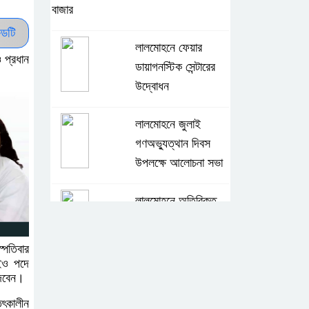
বাজার
ডটি
লালমোহনে ফেয়ার
 প্রধান
ডায়াগনস্টিক সেন্টারের
উদ্বোধন
লালমোহনে জুলাই
গণঅভ্যুত্থান দিবস
উপলক্ষে আলোচনা সভা
লালমোহনে অতিরিক্ত
দামে সার বিক্রি,
ডিলারকে অর্থদন্ড
্পতিবার
িইও পদে
লালমোহন পৌরসভা
দেবেন।
বিএনপির সভাপতি জান্টু
তৎকালীন