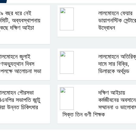
৯ বছর ধরে নেই
লালমোহনে ফেয়ার
মিটি, অব্যবস্থাপনায়
ডায়াগনস্টিক সেন্টার
ুঁকছে দক্ষিণ আইচা
উদ্বোধন
ালমোহনে জুলাই
লালমোহনে অতিরিক
ণঅভ্যুত্থান দিবস
দামে সার বিক্রি,
পলক্ষে আলোচনা সভা
ডিলারকে অর্থদন্ড
ালমোহন পৌরসভা
দক্ষিণ আইচায়
িএনপির সভাপতি জান্টু
কর্মজীবনের অবসানে
িয়া উন্নত চিকিৎসার
সম্মাননা ও ভালোবা
সিক্ত তিন গুণী শিক্ষক