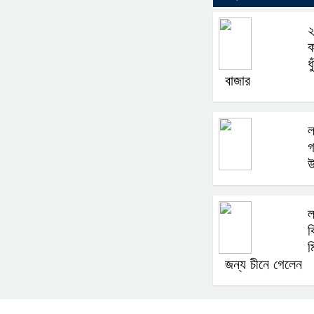
২
ক
ধ
বাজার
ল
গ
উ
ল
ব
ম
জন্য চীনে গেলেন