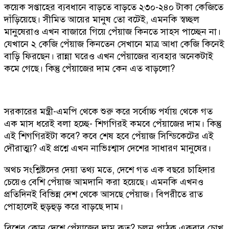
কয়েক সপ্তাহের ব্যবধানে বাড়তে বাড়তে ২৩০-২৪০ টাকা কেজিতে
দাঁড়িয়েছে। সীমিত আয়ের মানুষ তো বটেই, এমনকি স্বচ্ছল
মানুষেরাও এখন বাজারে গিয়ে পেঁয়াজ কিনতে সাহস পাচ্ছেন না।
যেখানে ২ কেজি পেঁয়াজ কিনতেন সেখানে মাত্র আধা কেজি কিনেই
বাড়ি ফিরছেন। রান্না ঘরেও এখন পেঁয়াজের ব্যবহার অনেকটাই
কমে গেছে। কিন্তু পেঁয়াজের দাম কেন এত বাড়লো?
সরকারের মন্ত্রী-এমপি থেকে শুরু করে সর্বোচ্চ পর্যায় থেকে গত
এক মাস ধরেই বলা হচ্ছে- শিগগিরই কমবে পেঁয়াজের দাম। কিন্তু
এই শিগগিরইটা কবে? কবে শেষ হবে পেঁয়াজ সিন্ডিকেটের এই
দৌরাত্ম্য? এই প্রশ্নে এখন নাভিঃশ্বাস দেশের সাধারণ মানুষের।
অথচ সংশ্লিষ্টদের দেয়া তথ্য মতে, দেশে গত এক বছরে চাহিদার
চেয়েও বেশি পেঁয়াজ আমদানি করা হয়েছে। এমনকি এখনও
প্রতিদিনই বিভিন্ন দেশ থেকে আসছে পেঁয়াজ। বিপরীতে রাত
পোহালেই হুড়হুড় করে বাড়ছে দাম।
বিশ্বের কোন দেশে পেঁয়াজের দাম কত? চলুন পাঠক একবার চোখ