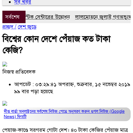
সব খবর
গনস্টিক সেন্টারের উদ্বোধন
সর্বশেষ
লালমোহনে জুলাই গণঅভ্যুত্থান দ
প্রচ্ছদ /
দেশ জুড়ে
বিশ্বের কোন দেশে পেঁয়াজ কত টাকা
কেজি?
নিজস্ব প্রতিবেদক
আপডেট : ০৩:২৯:৪১ অপরাহ্ন, শুক্রবার, ১৫ নভেম্বর ২০১৯
৯৯ বার পড়া হয়েছে
দীপ্ত বার্তা অনলাইনের সর্বশেষ নিউজ পেতে অনুসরণ করুন
গুগল নিউজ (Google
News)
ফিডটি
পেয়াজ-কাণ্ডে সরগরম গোটা দেশ। ৪০ টাকা কেজির পেঁয়াজ মাত্র