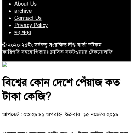
About Us
archive
Contact Us
Privacy Policy
সব খবর
© ২০২০-২৫ইং সর্বস্বত্ব সংরক্ষিত দীপ্ত বার্তা ডটকম
কারিগরি সহযোগিতায়ঃ
ক্লাসিক সফটওয়্যার টেকনোলজি
বিশ্বের কোন দেশে পেঁয়াজ কত
টাকা কেজি?
আপডেট : ০৩:২৯:৪১ অপরাহ্ন, শুক্রবার, ১৫ নভেম্বর ২০১৯