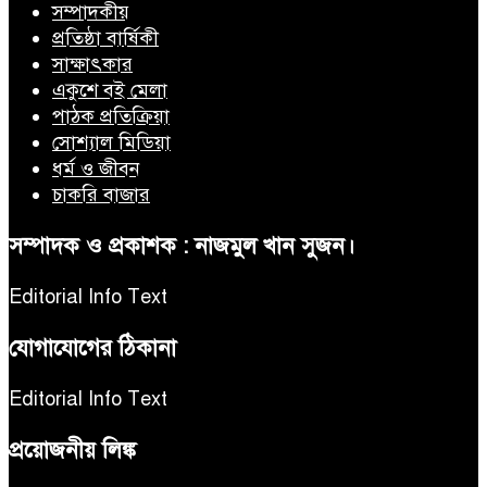
সম্পাদকীয়
প্রতিষ্ঠা বার্ষিকী
সাক্ষাৎকার
একুশে বই মেলা
পাঠক প্রতিক্রিয়া
সোশ্যাল মিডিয়া
ধর্ম ও জীবন
চাকরি বাজার
সম্পাদক ও প্রকাশক : নাজমুল খান সুজন।
Editorial Info Text
যোগাযোগের ঠিকানা
Editorial Info Text
প্রয়োজনীয় লিঙ্ক