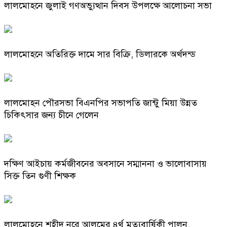
লালমোহনে জুলাই গণঅভ্যুত্থান দিবস উপলক্ষে আলোচনা সভা
লালমোহনে অতিরিক্ত দামে সার বিক্রি, ডিলারকে অর্থদন্ড
লালমোহন পৌরসভা বিএনপির সভাপতি জান্টু মিয়া উন্নত
চিকিৎসার জন্য চীনে গেলেন
দক্ষিণ আইচায় কর্মজীবনের অবসানে সম্মাননা ও ভালোবাসায়
সিক্ত তিন গুণী শিক্ষক
লালমোহনে শহীদ নূরে আলমের ৪র্থ মৃত্যুবার্ষিকী পালন,