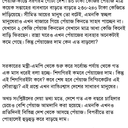
পেয়াজ-কাণ্ডে সরগরম গোটা দেশ। ৪০ টাকা কেজির পেঁয়াজ মাত্র
কয়েক সপ্তাহের ব্যবধানে বাড়তে বাড়তে ২৩০-২৪০ টাকা কেজিতে
দাঁড়িয়েছে। সীমিত আয়ের মানুষ তো বটেই, এমনকি স্বচ্ছল
মানুষেরাও এখন বাজারে গিয়ে পেঁয়াজ কিনতে সাহস পাচ্ছেন না।
যেখানে ২ কেজি পেঁয়াজ কিনতেন সেখানে মাত্র আধা কেজি কিনেই
বাড়ি ফিরছেন। রান্না ঘরেও এখন পেঁয়াজের ব্যবহার অনেকটাই
কমে গেছে। কিন্তু পেঁয়াজের দাম কেন এত বাড়লো?
সরকারের মন্ত্রী-এমপি থেকে শুরু করে সর্বোচ্চ পর্যায় থেকে গত
এক মাস ধরেই বলা হচ্ছে- শিগগিরই কমবে পেঁয়াজের দাম। কিন্তু
এই শিগগিরইটা কবে? কবে শেষ হবে পেঁয়াজ সিন্ডিকেটের এই
দৌরাত্ম্য? এই প্রশ্নে এখন নাভিঃশ্বাস দেশের সাধারণ মানুষের।
অথচ সংশ্লিষ্টদের দেয়া তথ্য মতে, দেশে গত এক বছরে চাহিদার
চেয়েও বেশি পেঁয়াজ আমদানি করা হয়েছে। এমনকি এখনও
প্রতিদিনই বিভিন্ন দেশ থেকে আসছে পেঁয়াজ। বিপরীতে রাত
পোহালেই হুড়হুড় করে বাড়ছে দাম।