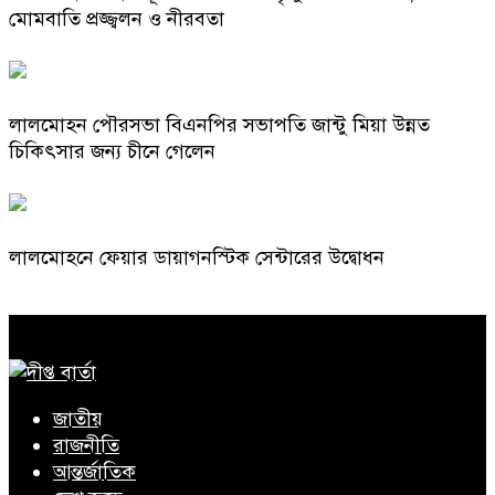
মোমবাতি প্রজ্জ্বলন ও নীরবতা
লালমোহন পৌরসভা বিএনপির সভাপতি জান্টু মিয়া উন্নত
চিকিৎসার জন্য চীনে গেলেন
লালমোহনে ফেয়ার ডায়াগনস্টিক সেন্টারের উদ্বোধন
জাতীয়
রাজনীতি
আন্তর্জাতিক