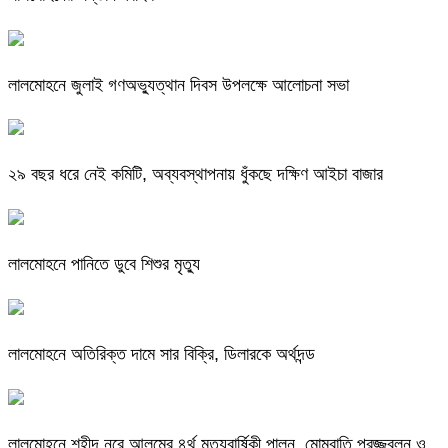
লালমোহনে জুলাই গণঅভ্যুত্থান দিবস উপলক্ষে আলোচনা সভা
২৯ বছর ধরে নেই কমিটি, অব্যবস্থাপনায় ধুঁকছে দক্ষিণ আইচা বাজার
লালমোহনে পানিতে ডুবে শিশুর মৃত্যু
লালমোহনে অতিরিক্ত দামে সার বিক্রি, ডিলারকে অর্থদন্ড
লালমোহনে শহীদ নূরে আলমের ৪র্থ মৃত্যুবার্ষিকী পালন, মোমবাতি প্রজ্জ্বলন ও