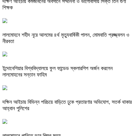
দক্ষিণ আইচায় কর্মজীবনের অবসানে সম্মাননা ও ভালোবাসায় সিক্ত তিন গুণী
শিক্ষক
লালমোহনে শহীদ নূরে আলমের ৪র্থ মৃত্যুবার্ষিকী পালন, মোমবাতি প্রজ্জ্বলন ও
নীরবতা
ইন্দোনেশিয়ার বিশ্ববিদ্যালয়ে ফুল ফান্ডেড স্কলারশিপ অর্জন করলেন
লালমোহনের সন্তান ফাহিম
দক্ষিন আইচায় ‎বিভিন্ন পরিচয়ে বাড়িতে ঢুকে প্রতারণার অভিযোগ, সতর্ক থাকার
আহ্বান পুলিশের
লালমোহনে পানিতে ডুবে শিশুর মৃত্যু