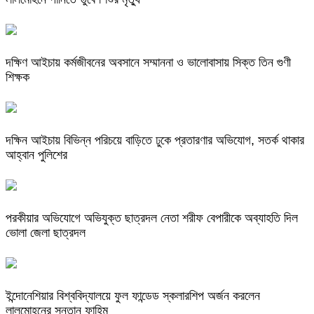
দক্ষিণ আইচায় কর্মজীবনের অবসানে সম্মাননা ও ভালোবাসায় সিক্ত তিন গুণী
শিক্ষক
দক্ষিন আইচায় ‎বিভিন্ন পরিচয়ে বাড়িতে ঢুকে প্রতারণার অভিযোগ, সতর্ক থাকার
আহ্বান পুলিশের
পরকীয়ার অভিযোগে অভিযুক্ত ছাত্রদল নেতা শরীফ বেপারীকে অব্যাহতি দিল
ভোলা জেলা ছাত্রদল
ইন্দোনেশিয়ার বিশ্ববিদ্যালয়ে ফুল ফান্ডেড স্কলারশিপ অর্জন করলেন
লালমোহনের সন্তান ফাহিম