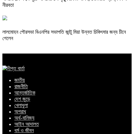
নীরবতা
লালমোহন পৌরসভা বিএনপির সভাপতি জান্টু মিয়া উন্নত চিকিৎসার জন্য চীনে
গেলেন
জাতীয়
রাজনীতি
আন্তর্জাতিক
দেশ জুড়ে
খেলাধুলা
অপরাধ
অর্থ-বানিজ্য
আইন আদালত
ধর্ম ও জীবন