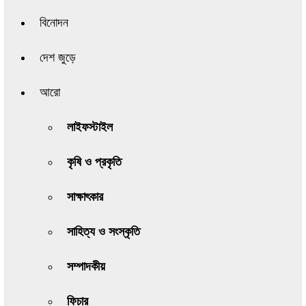
বিনোদন
দেশ জুড়ে
আরো
লাইফস্টাইল
কৃষি ও প্রকৃতি
সাক্ষাৎকার
সাহিত্য ও সংস্কৃতি
সম্পাদকীয়
ফিচার