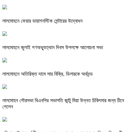
লালমোহনে ফেয়ার ডায়াগনস্টিক সেন্টারের উদ্বোধন
লালমোহনে জুলাই গণঅভ্যুত্থান দিবস উপলক্ষে আলোচনা সভা
লালমোহনে অতিরিক্ত দামে সার বিক্রি, ডিলারকে অর্থদন্ড
লালমোহন পৌরসভা বিএনপির সভাপতি জান্টু মিয়া উন্নত চিকিৎসার জন্য চীনে
গেলেন