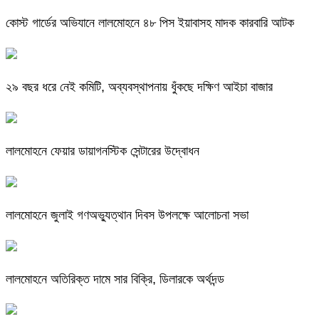
কোস্ট গার্ডের অভিযানে লালমোহনে ৪৮ পিস ইয়াবাসহ মাদক কারবারি আটক
২৯ বছর ধরে নেই কমিটি, অব্যবস্থাপনায় ধুঁকছে দক্ষিণ আইচা বাজার
লালমোহনে ফেয়ার ডায়াগনস্টিক সেন্টারের উদ্বোধন
লালমোহনে জুলাই গণঅভ্যুত্থান দিবস উপলক্ষে আলোচনা সভা
লালমোহনে অতিরিক্ত দামে সার বিক্রি, ডিলারকে অর্থদন্ড