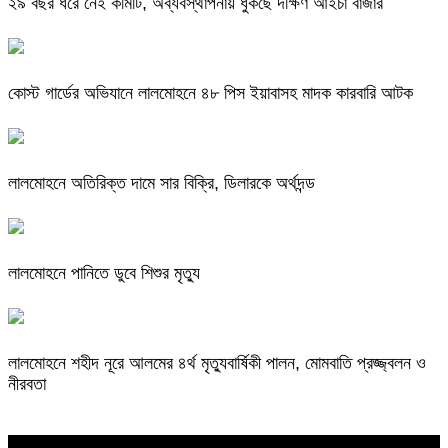
২৯ বছর ধরে নেই কমিটি, অব্যবস্থাপনায় ধুঁকছে দক্ষিণ আইচা বাজার
কোস্ট গার্ডের অভিযানে লালমোহনে ৪৮ পিস ইয়াবাসহ মাদক কারবারি আটক
লালমোহনে অতিরিক্ত দামে সার বিক্রি, ডিলারকে অর্থদন্ড
লালমোহনে পানিতে ডুবে শিশুর মৃত্যু
লালমোহনে শহীদ নূরে আলমের ৪র্থ মৃত্যুবার্ষিকী পালন, মোমবাতি প্রজ্জ্বলন ও
নীরবতা