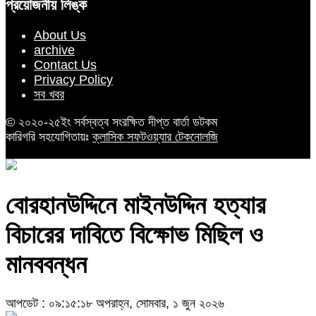
প্রয়োজনীয় লিঙ্ক
About Us
archive
Contact Us
Privacy Policy
সব খবর
© ২০২০-২৫ইং সর্বস্বত্ব সংরক্ষিত দীপ্ত বার্তা ডটকম
কারিগরি সহযোগিতায়ঃ
ক্লাসিক সফটওয়্যার টেকনোলজি
বোরহানউদ্দিনে মাইনউদ্দিন হত্যার
বিচারের দাবিতে বিক্ষোভ মিছিল ও
মানববন্ধন
আপডেট : ০৯:১৫:১৮ অপরাহ্ন, সোমবার, ১ জুন ২০২৬