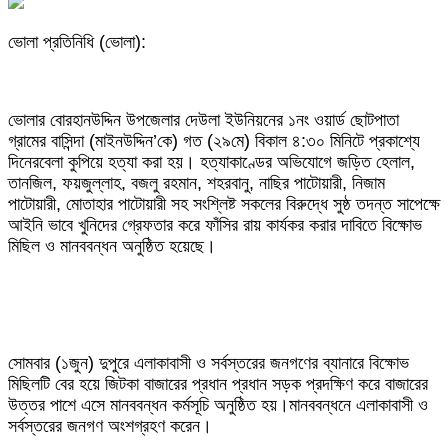
ভোলা প্রতিনিধি (ভোলা):
ভোলার বোরহানউদ্দিন উপজেলার দেউলা ইউনিয়নের ১নং ওয়ার্ড ছোটপাতা
গ্রামের বাসিন্দা (মাইনউদ্দিন’কে) গত (২৯মে) বিকাল ৪:৩০ মিনিটে প্রকাশ্যে
দিনেরবেলা কুপিয়ে হত্যা করা হয়। হত্যাকাণ্ডের অভিযোগে জড়িত হেলাল,
তানজিল, ফয়জুল্লাহ, বজলু রহমান, শহরবানু, নাছির পাটোয়ারী, নিজাম
পাটোয়ারী, মোতাহার পাটোয়ারী সহ সংশ্লিষ্ট সকলের বিরুদ্ধে সুষ্ঠ তদন্ত সাপেক্ষে
আইনি ভাবে খুনিদের গ্রেফতার করে ফাঁসির রায় কার্যকর করার দাবিতে বিক্ষোভ
মিছিল ও মানববন্ধন অনুষ্ঠিত হয়েছে।
সোমবার (১জুন) দুপুরে এলাকাবাসী ও সর্বস্তরের জনগণের ব্যানারে বিক্ষোভ
মিছিলটি বের হয়ে জিটকা বাজারের প্রধান প্রধান সড়ক প্রদক্ষিণ করে বাজারের
উত্তর পাশে এসে মানববন্ধন কর্মসূচি অনুষ্ঠিত হয়।মানববন্ধনে এলাকাবাসী ও
সর্বস্তরের জনগণ অংশগ্রহণ করেন।