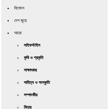
বিনোদন
দেশ জুড়ে
আরো
লাইফস্টাইল
কৃষি ও প্রকৃতি
সাক্ষাৎকার
সাহিত্য ও সংস্কৃতি
সম্পাদকীয়
ফিচার