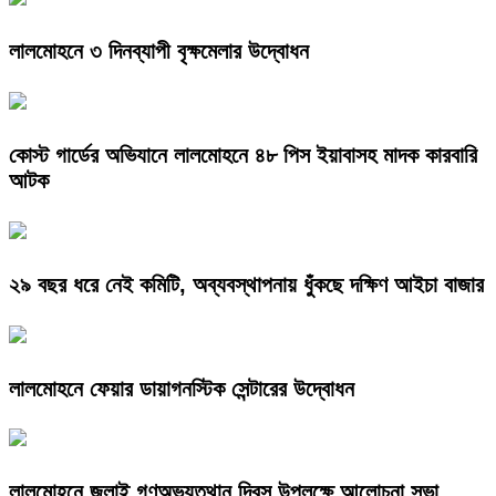
লালমোহনে ৩ দিনব্যাপী বৃক্ষমেলার উদ্বোধন
কোস্ট গার্ডের অভিযানে লালমোহনে ৪৮ পিস ইয়াবাসহ মাদক কারবারি
আটক
২৯ বছর ধরে নেই কমিটি, অব্যবস্থাপনায় ধুঁকছে দক্ষিণ আইচা বাজার
লালমোহনে ফেয়ার ডায়াগনস্টিক সেন্টারের উদ্বোধন
লালমোহনে জুলাই গণঅভ্যুত্থান দিবস উপলক্ষে আলোচনা সভা