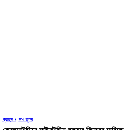
প্রচ্ছদ /
দেশ জুড়ে