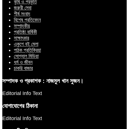
কৃষি ও প্রকৃতি
জরুরী সেবা
শীর্ষ সংবাদ
বিশেষ প্রতিবেদন
সম্পাদকীয়
প্রতিষ্ঠা বার্ষিকী
সাক্ষাৎকার
একুশে বই মেলা
পাঠক প্রতিক্রিয়া
সোশ্যাল মিডিয়া
ধর্ম ও জীবন
চাকরি বাজার
সম্পাদক ও প্রকাশক : নাজমুল খান সুজন।
Editorial Info Text
যোগাযোগের ঠিকানা
Editorial Info Text