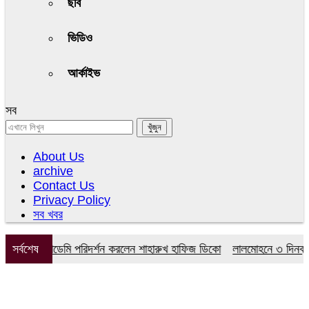
ছবি
ভিডিও
আর্কাইভ
সব
About Us
archive
Contact Us
Privacy Policy
সব খবর
মডেল একাডেমি পরিদর্শন করলেন শাহারুখ হাফিজ ডিকো
সর্বশেষ
লালমোহনে ৩ দিনব্যাপী বৃক