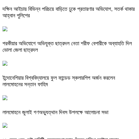
দক্ষিন আইচায় ‎বিভিন্ন পরিচয়ে বাড়িতে ঢুকে প্রতারণার অভিযোগ, সতর্ক থাকার
আহ্বান পুলিশের
পরকীয়ার অভিযোগে অভিযুক্ত ছাত্রদল নেতা শরীফ বেপারীকে অব্যাহতি দিল
ভোলা জেলা ছাত্রদল
ইন্দোনেশিয়ার বিশ্ববিদ্যালয়ে ফুল ফান্ডেড স্কলারশিপ অর্জন করলেন
লালমোহনের সন্তান ফাহিম
লালমোহনে জুলাই গণঅভ্যুত্থান দিবস উপলক্ষে আলোচনা সভা