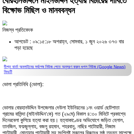
বোরহানউদ্দিনে মাইনউদ্দিন হত্যার বিচারের দাবিতে
বিক্ষোভ মিছিল ও মানববন্ধন
নিজস্ব প্রতিবেদক
আপডেট : ০৯:১৫:১৮ অপরাহ্ন, সোমবার, ১ জুন ২০২৬
৩৭৩ বার
পড়া হয়েছে
দীপ্ত বার্তা অনলাইনের সর্বশেষ নিউজ পেতে অনুসরণ করুন
গুগল নিউজ (Google News)
ফিডটি
ভোলা প্রতিনিধি (ভোলা):
ভোলার বোরহানউদ্দিন উপজেলার দেউলা ইউনিয়নের ১নং ওয়ার্ড ছোটপাতা
গ্রামের বাসিন্দা (মাইনউদ্দিন’কে) গত (২৯মে) বিকাল ৪:৩০ মিনিটে প্রকাশ্যে
দিনেরবেলা কুপিয়ে হত্যা করা হয়। হত্যাকাণ্ডের অভিযোগে জড়িত হেলাল,
তানজিল, ফয়জুল্লাহ, বজলু রহমান, শহরবানু, নাছির পাটোয়ারী, নিজাম
পাটোয়ারী, মোতাহার পাটোয়ারী সহ সংশ্লিষ্ট সকলের বিরুদ্ধে সুষ্ঠ তদন্ত সাপেক্ষে