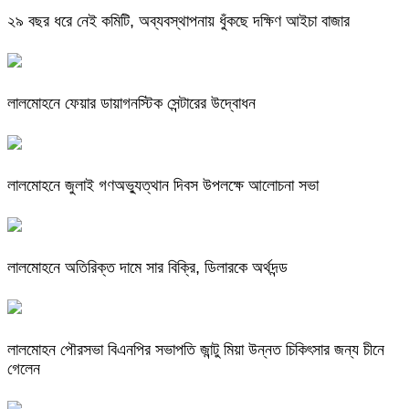
২৯ বছর ধরে নেই কমিটি, অব্যবস্থাপনায় ধুঁকছে দক্ষিণ আইচা বাজার
লালমোহনে ফেয়ার ডায়াগনস্টিক সেন্টারের উদ্বোধন
লালমোহনে জুলাই গণঅভ্যুত্থান দিবস উপলক্ষে আলোচনা সভা
লালমোহনে অতিরিক্ত দামে সার বিক্রি, ডিলারকে অর্থদন্ড
লালমোহন পৌরসভা বিএনপির সভাপতি জান্টু মিয়া উন্নত চিকিৎসার জন্য চীনে
গেলেন