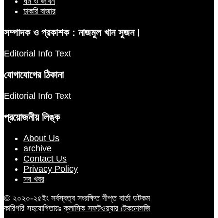
ধর্ম ও জীবন
চাকরি বাজার
সম্পাদক ও প্রকাশক : নাজমুল খান সুজন।
Editorial Info Text
যোগাযোগের ঠিকানা
Editorial Info Text
প্রয়োজনীয় লিঙ্ক
About Us
archive
Contact Us
Privacy Policy
সব খবর
© ২০২০-২৫ইং সর্বস্বত্ব সংরক্ষিত দীপ্ত বার্তা ডটকম
কারিগরি সহযোগিতায়ঃ
ক্লাসিক সফটওয়্যার টেকনোলজি