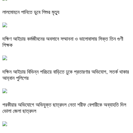
লালমোহনে পানিতে ডুবে শিশুর মৃত্যু
দক্ষিণ আইচায় কর্মজীবনের অবসানে সম্মাননা ও ভালোবাসায় সিক্ত তিন গুণী
শিক্ষক
দক্ষিন আইচায় ‎বিভিন্ন পরিচয়ে বাড়িতে ঢুকে প্রতারণার অভিযোগ, সতর্ক থাকার
আহ্বান পুলিশের
পরকীয়ার অভিযোগে অভিযুক্ত ছাত্রদল নেতা শরীফ বেপারীকে অব্যাহতি দিল
ভোলা জেলা ছাত্রদল