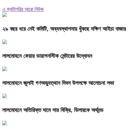
এ ক্যাটাগরির আরো নিউজ
২৯ বছর ধরে নেই কমিটি, অব্যবস্থাপনায় ধুঁকছে দক্ষিণ আইচা বাজার
লালমোহনে ফেয়ার ডায়াগনস্টিক সেন্টারের উদ্বোধন
লালমোহনে জুলাই গণঅভ্যুত্থান দিবস উপলক্ষে আলোচনা সভা
লালমোহনে অতিরিক্ত দামে সার বিক্রি, ডিলারকে অর্থদন্ড