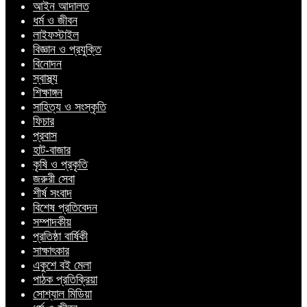
আইন আদালত
ধর্ম ও জীবন
লাইফস্টাইল
বিজ্ঞান ও প্রযুক্তি
বিনোদন
স্বাস্থ্য
শিক্ষাঙ্গন
সাহিত্য ও সংস্কৃতি
ফিচার
প্রবাস
হাট-বাজার
কৃষি ও প্রকৃতি
জরুরী সেবা
শীর্ষ সংবাদ
বিশেষ প্রতিবেদন
সম্পাদকীয়
প্রতিষ্ঠা বার্ষিকী
সাক্ষাৎকার
একুশে বই মেলা
পাঠক প্রতিক্রিয়া
সোশ্যাল মিডিয়া