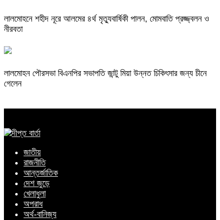
লালমোহনে শহীদ নূরে আলমের ৪র্থ মৃত্যুবার্ষিকী পালন, মোমবাতি প্রজ্জ্বলন ও
নীরবতা
লালমোহন পৌরসভা বিএনপির সভাপতি জান্টু মিয়া উন্নত চিকিৎসার জন্য চীনে
গেলেন
জাতীয়
রাজনীতি
আন্তর্জাতিক
দেশ জুড়ে
খেলাধুলা
অপরাধ
অর্থ-বানিজ্য