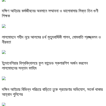
দক্ষিণ আইচায় কর্মজীবনের অবসানে সম্মাননা ও ভালোবাসায় সিক্ত তিন গুণী
শিক্ষক
লালমোহনে শহীদ নূরে আলমের ৪র্থ মৃত্যুবার্ষিকী পালন, মোমবাতি প্রজ্জ্বলন ও
নীরবতা
ইন্দোনেশিয়ার বিশ্ববিদ্যালয়ে ফুল ফান্ডেড স্কলারশিপ অর্জন করলেন
লালমোহনের সন্তান ফাহিম
দক্ষিন আইচায় ‎বিভিন্ন পরিচয়ে বাড়িতে ঢুকে প্রতারণার অভিযোগ, সতর্ক থাকার
আহ্বান পুলিশের