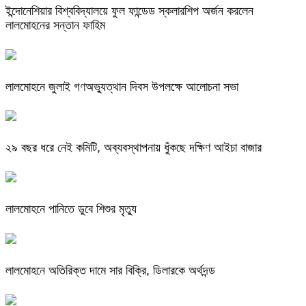
ইন্দোনেশিয়ার বিশ্ববিদ্যালয়ে ফুল ফান্ডেড স্কলারশিপ অর্জন করলেন
লালমোহনের সন্তান ফাহিম
লালমোহনে জুলাই গণঅভ্যুত্থান দিবস উপলক্ষে আলোচনা সভা
২৯ বছর ধরে নেই কমিটি, অব্যবস্থাপনায় ধুঁকছে দক্ষিণ আইচা বাজার
লালমোহনে পানিতে ডুবে শিশুর মৃত্যু
লালমোহনে অতিরিক্ত দামে সার বিক্রি, ডিলারকে অর্থদন্ড