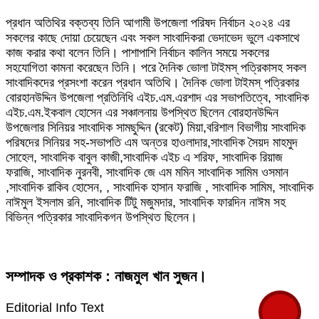
প্রধান অতিথির বক্তব্য তিনি আগামী উপজেলা পরিষদ নির্বাচন ২০২৪ এর
সকলের কাছে দোয়া চেয়েছেন এবং সকল সাংবাদিকরা ভেদাভেদ ভুলে একসাথে
কাজ করার কথা বলেন তিনি। পাশাপাশি নির্বাচন কালিন সময়ে সকলের
সহযোগিতা কামনা করেছেন তিনি। পরে দৈনিক ভোলা টাইমস্ পত্রিকাসহ সকল
সাংবাদিকদের প্রসংশা করেন প্রধান অতিথি। দৈনিক ভোলা টাইমস্ পত্রিকার
বোরহানউদ্দিন উপজেলা প্রতিনিধি এইচ.এম.এরশাদ এর সভাপতিত্বে, সাংবাদিক
এইচ.এম.ইকবাল হোসেন এর সঞ্চালনায় উপস্থিত ছিলেন বোরহানউদ্দিন
উপজেলার সিনিয়র সাংবাদিক সামছুদ্দিন (রকেট) মিয়া,বরিশাল বিভাগীয় সাংবাদিক
পরিষদের সিনিয়র সহ-সভাপতি এম অন্তর হাওলাদার,সাংবাদিক সৈয়দ মাহমুদ
সোহেল, সাংবাদিক বাবুল কাজী,সাংবাদিক এইচ এ শরিফ, সাংবাদিক রিয়াজ
ফরাজি, সাংবাদিক নুরনবী, সাংবাদিক জে এম মমিন সাংবাদিক সামিম ওসমান
,সাংবাদিক রাকিব হোসেন, , সাংবাদিক হাসান ফরাজি , সাংবাদিক সামিম, সাংবাদিক
নাঈমুল ইসলাম রনি, সাংবাদিক টিটু মজুমদার, সাংবাদিক ফারদিন নাঈম সহ
বিভিন্ন পত্রিকার সাংবাদিকগন উপস্থিত ছিলেন।
সম্পাদক ও প্রকাশক : নাজমুল খান সুজন।
Editorial Info Text