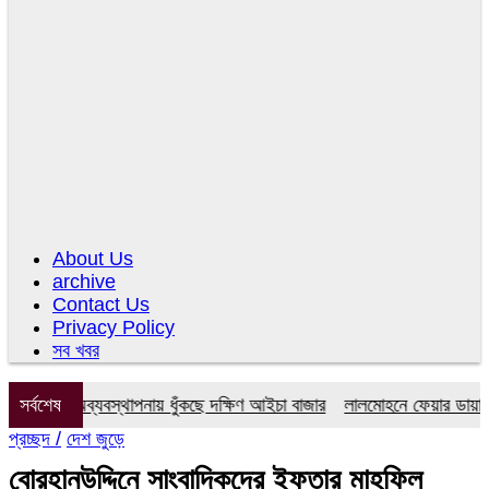
About Us
archive
Contact Us
Privacy Policy
সব খবর
টি, অব্যবস্থাপনায় ধুঁকছে দক্ষিণ আইচা বাজার
সর্বশেষ
লালমোহনে ফেয়ার ডায়াগনস্টিক 
প্রচ্ছদ /
দেশ জুড়ে
বোরহানউদ্দিনে সাংবাদিকদের ইফতার মাহফিল