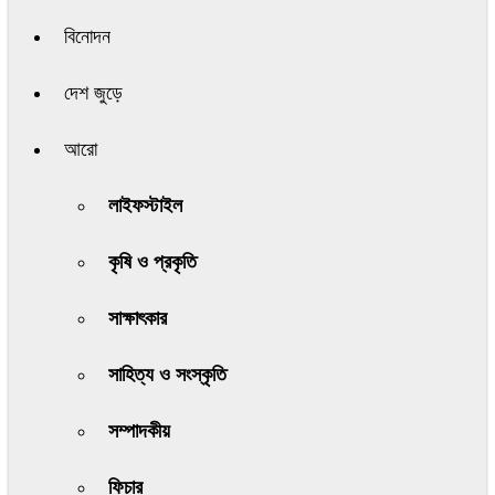
বিনোদন
দেশ জুড়ে
আরো
লাইফস্টাইল
কৃষি ও প্রকৃতি
সাক্ষাৎকার
সাহিত্য ও সংস্কৃতি
সম্পাদকীয়
ফিচার