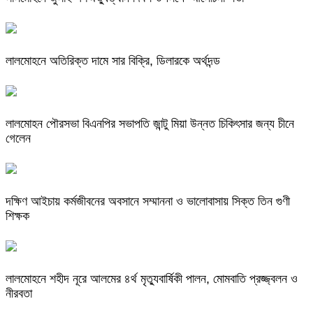
লালমোহনে অতিরিক্ত দামে সার বিক্রি, ডিলারকে অর্থদন্ড
লালমোহন পৌরসভা বিএনপির সভাপতি জান্টু মিয়া উন্নত চিকিৎসার জন্য চীনে
গেলেন
দক্ষিণ আইচায় কর্মজীবনের অবসানে সম্মাননা ও ভালোবাসায় সিক্ত তিন গুণী
শিক্ষক
লালমোহনে শহীদ নূরে আলমের ৪র্থ মৃত্যুবার্ষিকী পালন, মোমবাতি প্রজ্জ্বলন ও
নীরবতা