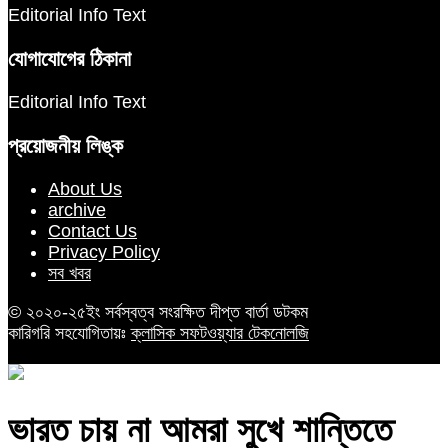
Editorial Info Text
যোগাযোগের ঠিকানা
Editorial Info Text
প্রয়োজনীয় লিঙ্ক
About Us
archive
Contact Us
Privacy Policy
সব খবর
© ২০২০-২৫ইং সর্বস্বত্ব সংরক্ষিত দীপ্ত বার্তা ডটকম
কারিগরি সহযোগিতায়ঃ
ক্লাসিক সফটওয়্যার টেকনোলজি
ভারত চায় না আমরা সুখে শান্তিতে