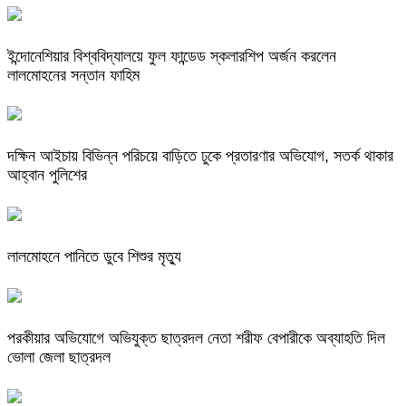
ইন্দোনেশিয়ার বিশ্ববিদ্যালয়ে ফুল ফান্ডেড স্কলারশিপ অর্জন করলেন
লালমোহনের সন্তান ফাহিম
দক্ষিন আইচায় ‎বিভিন্ন পরিচয়ে বাড়িতে ঢুকে প্রতারণার অভিযোগ, সতর্ক থাকার
আহ্বান পুলিশের
লালমোহনে পানিতে ডুবে শিশুর মৃত্যু
পরকীয়ার অভিযোগে অভিযুক্ত ছাত্রদল নেতা শরীফ বেপারীকে অব্যাহতি দিল
ভোলা জেলা ছাত্রদল