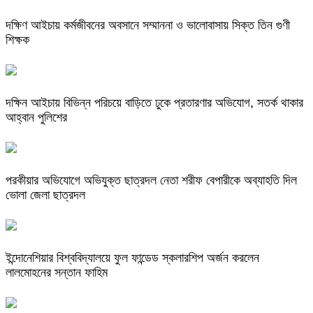
দক্ষিণ আইচায় কর্মজীবনের অবসানে সম্মাননা ও ভালোবাসায় সিক্ত তিন গুণী
শিক্ষক
দক্ষিন আইচায় ‎বিভিন্ন পরিচয়ে বাড়িতে ঢুকে প্রতারণার অভিযোগ, সতর্ক থাকার
আহ্বান পুলিশের
পরকীয়ার অভিযোগে অভিযুক্ত ছাত্রদল নেতা শরীফ বেপারীকে অব্যাহতি দিল
ভোলা জেলা ছাত্রদল
ইন্দোনেশিয়ার বিশ্ববিদ্যালয়ে ফুল ফান্ডেড স্কলারশিপ অর্জন করলেন
লালমোহনের সন্তান ফাহিম