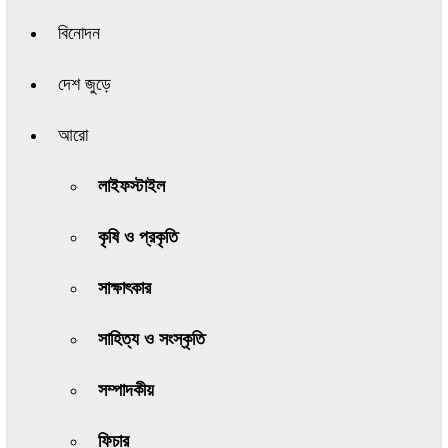
বিনোদন
দেশ জুড়ে
আরো
লাইফস্টাইল
কৃষি ও প্রকৃতি
সাক্ষাৎকার
সাহিত্য ও সংস্কৃতি
সম্পাদকীয়
ফিচার