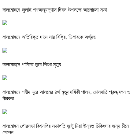
লালমোহনে জুলাই গণঅভ্যুত্থান দিবস উপলক্ষে আলোচনা সভা
লালমোহনে অতিরিক্ত দামে সার বিক্রি, ডিলারকে অর্থদন্ড
লালমোহনে পানিতে ডুবে শিশুর মৃত্যু
লালমোহনে শহীদ নূরে আলমের ৪র্থ মৃত্যুবার্ষিকী পালন, মোমবাতি প্রজ্জ্বলন ও
নীরবতা
লালমোহন পৌরসভা বিএনপির সভাপতি জান্টু মিয়া উন্নত চিকিৎসার জন্য চীনে
গেলেন