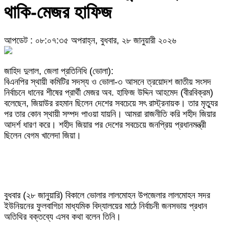
থাকি-মেজর হাফিজ
আপডেট : ০৮:০৭:৩৫ অপরাহ্ন, বুধবার, ২৮ জানুয়ারী ২০২৬
জাহিদ দুলাল, জেলা প্রতিনিধি (ভোলা):
বিএনপির স্থায়ী কমিটির সদস্য ও ভোলা-৩ আসনে ত্রয়োদশ জাতীয় সংসদ
নির্বাচনে ধানের শীষের প্রার্থী মেজর অব. হাফিজ উদ্দিন আহমেদ (বীরবিক্রম)
বলেছেন, জিয়াউর রহমান ছিলেন দেশের সবচেয়ে সৎ রাস্ট্রনায়ক। তার মৃত্যুর
পর তার কোন স্থায়ী সম্পদ পাওয়া যায়নি। আমরা রাজনীতি করি শহীদ জিয়ার
আদর্শ ধারণ করে। শহীদ জিয়ার পর দেশের সবচেয়ে জনপ্রিয় প্রধানমন্ত্রী
ছিলেন বেগম খালেদা জিয়া।
বুধবার (২৮ জানুয়ারি) বিকালে ভোলার লালমোহন উপজেলার লালমোহন সদর
ইউনিয়নের ফুলবাগিচা মাধ্যমিক বিদ্যালয়ের মাঠে নির্বাচনী জনসভায় প্রধান
অতিথির বক্তব্যে এসব কথা বলেন তিনি।