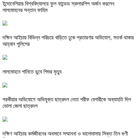
ইন্দোনেশিয়ার বিশ্ববিদ্যালয়ে ফুল ফান্ডেড স্কলারশিপ অর্জন করলেন
লালমোহনের সন্তান ফাহিম
দক্ষিন আইচায় ‎বিভিন্ন পরিচয়ে বাড়িতে ঢুকে প্রতারণার অভিযোগ, সতর্ক থাকার
আহ্বান পুলিশের
লালমোহনে পানিতে ডুবে শিশুর মৃত্যু
পরকীয়ার অভিযোগে অভিযুক্ত ছাত্রদল নেতা শরীফ বেপারীকে অব্যাহতি দিল
ভোলা জেলা ছাত্রদল
দক্ষিণ আইচায় কর্মজীবনের অবসানে সম্মাননা ও ভালোবাসায় সিক্ত তিন গুণী