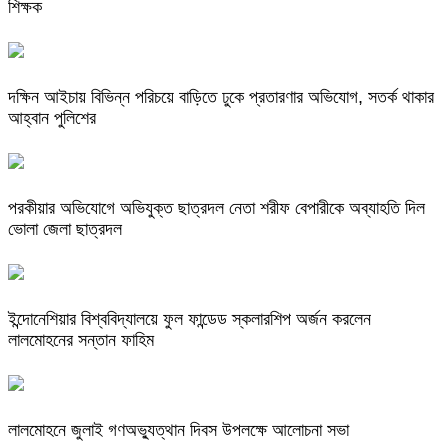
শিক্ষক
দক্ষিন আইচায় ‎বিভিন্ন পরিচয়ে বাড়িতে ঢুকে প্রতারণার অভিযোগ, সতর্ক থাকার
আহ্বান পুলিশের
পরকীয়ার অভিযোগে অভিযুক্ত ছাত্রদল নেতা শরীফ বেপারীকে অব্যাহতি দিল
ভোলা জেলা ছাত্রদল
ইন্দোনেশিয়ার বিশ্ববিদ্যালয়ে ফুল ফান্ডেড স্কলারশিপ অর্জন করলেন
লালমোহনের সন্তান ফাহিম
লালমোহনে জুলাই গণঅভ্যুত্থান দিবস উপলক্ষে আলোচনা সভা