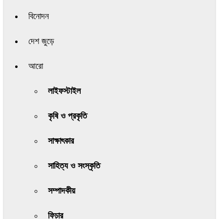
বিনোদন
দেশ জুড়ে
আরো
লাইফস্টাইল
কৃষি ও প্রকৃতি
সাক্ষাৎকার
সাহিত্য ও সংস্কৃতি
সম্পাদকীয়
ফিচার