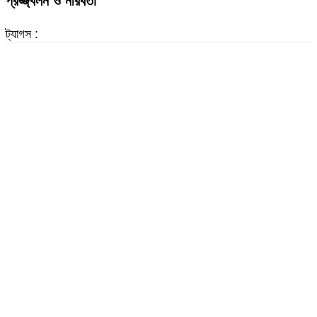
প্রজ্জ্বলন ও নীরবতা
ট্যাগস :