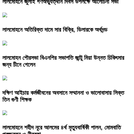
লালমোহনে জুলাই গণঅভ্যুত্থান দিবস উপলক্ষে আলোচনা সভা
লালমোহনে অতিরিক্ত দামে সার বিক্রি, ডিলারকে অর্থদন্ড
লালমোহন পৌরসভা বিএনপির সভাপতি জান্টু মিয়া উন্নত চিকিৎসার
জন্য চীনে গেলেন
দক্ষিণ আইচায় কর্মজীবনের অবসানে সম্মাননা ও ভালোবাসায় সিক্ত
তিন গুণী শিক্ষক
লালমোহনে শহীদ নূরে আলমের ৪র্থ মৃত্যুবার্ষিকী পালন, মোমবাতি