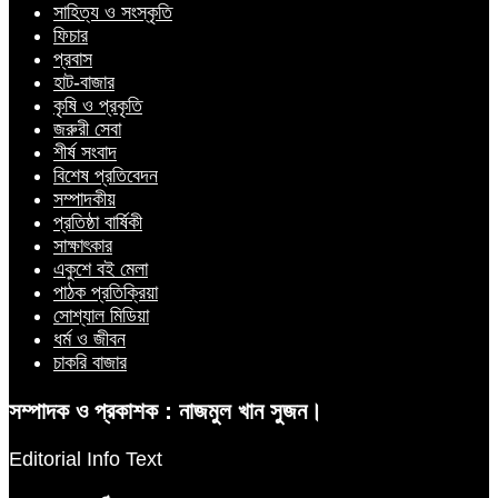
সাহিত্য ও সংস্কৃতি
ফিচার
প্রবাস
হাট-বাজার
কৃষি ও প্রকৃতি
জরুরী সেবা
শীর্ষ সংবাদ
বিশেষ প্রতিবেদন
সম্পাদকীয়
প্রতিষ্ঠা বার্ষিকী
সাক্ষাৎকার
একুশে বই মেলা
পাঠক প্রতিক্রিয়া
সোশ্যাল মিডিয়া
ধর্ম ও জীবন
চাকরি বাজার
সম্পাদক ও প্রকাশক : নাজমুল খান সুজন।
Editorial Info Text