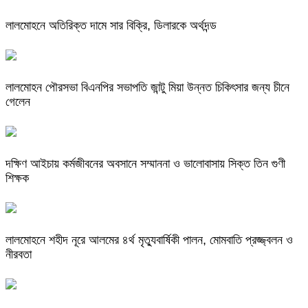
লালমোহনে অতিরিক্ত দামে সার বিক্রি, ডিলারকে অর্থদন্ড
লালমোহন পৌরসভা বিএনপির সভাপতি জান্টু মিয়া উন্নত চিকিৎসার জন্য চীনে
গেলেন
দক্ষিণ আইচায় কর্মজীবনের অবসানে সম্মাননা ও ভালোবাসায় সিক্ত তিন গুণী
শিক্ষক
লালমোহনে শহীদ নূরে আলমের ৪র্থ মৃত্যুবার্ষিকী পালন, মোমবাতি প্রজ্জ্বলন ও
নীরবতা