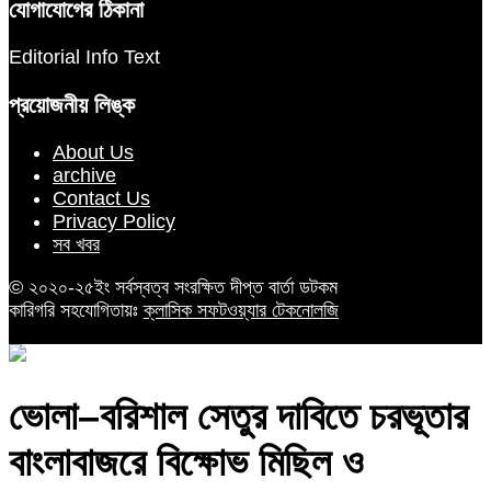
যোগাযোগের ঠিকানা
Editorial Info Text
প্রয়োজনীয় লিঙ্ক
About Us
archive
Contact Us
Privacy Policy
সব খবর
© ২০২০-২৫ইং সর্বস্বত্ব সংরক্ষিত দীপ্ত বার্তা ডটকম
কারিগরি সহযোগিতায়ঃ
ক্লাসিক সফটওয়্যার টেকনোলজি
ভোলা–বরিশাল সেতুর দাবিতে চরভূতার
বাংলাবাজরে বিক্ষোভ মিছিল ও