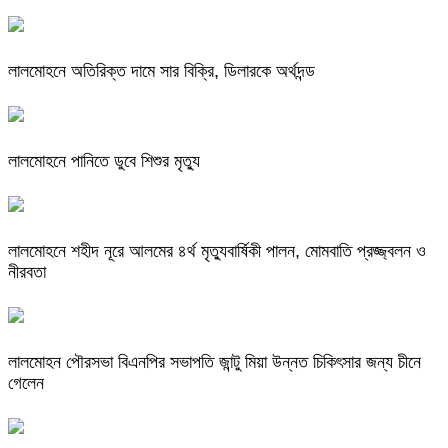
লালমোহনে অতিরিক্ত দামে সার বিক্রি, ডিলারকে অর্থদন্ড
লালমোহনে পানিতে ডুবে শিশুর মৃত্যু
লালমোহনে শহীদ নূরে আলমের ৪র্থ মৃত্যুবার্ষিকী পালন, মোমবাতি প্রজ্জ্বলন ও
নীরবতা
লালমোহন পৌরসভা বিএনপির সভাপতি জান্টু মিয়া উন্নত চিকিৎসার জন্য চীনে
গেলেন