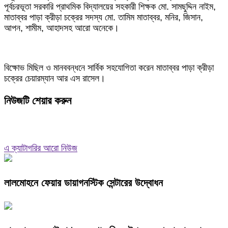
পূর্বচরভূতা সরকারি প্রাথমিক বিদ্যালয়ের সহকারী শিক্ষক মো. সামছুদ্দিন নাইম,
মাতাব্বর পাড়া ক্রীড়া চক্রের সদস্য মো. তামিম মাতাব্বর, মনির, জিসান,
আপন, শামীম, আহাদসহ আরো অনেকে।
বিক্ষোভ মিছিল ও মানববন্ধনে সার্বিক সহযোগিতা করেন মাতাব্বর পাড়া ক্রীড়া
চক্রের চেয়ারম্যান আর এস রাসেল।
নিউজটি শেয়ার করুন
এ ক্যাটাগরির আরো নিউজ
লালমোহনে ফেয়ার ডায়াগনস্টিক সেন্টারের উদ্বোধন