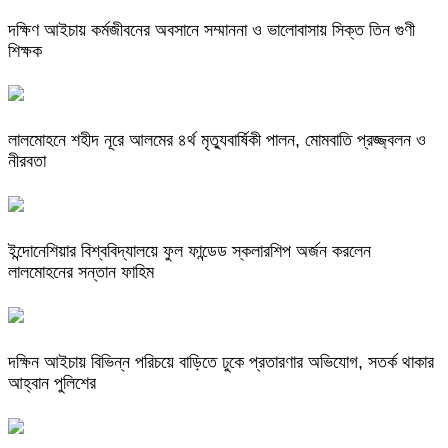
দক্ষিণ আইচায় কর্মজীবনের অবসানে সম্মাননা ও ভালোবাসায় সিক্ত তিন গুণী
শিক্ষক
লালমোহনে শহীদ নূরে আলমের ৪র্থ মৃত্যুবার্ষিকী পালন, মোমবাতি প্রজ্জ্বলন ও
নীরবতা
ইন্দোনেশিয়ার বিশ্ববিদ্যালয়ে ফুল ফান্ডেড স্কলারশিপ অর্জন করলেন
লালমোহনের সন্তান ফাহিম
দক্ষিন আইচায় ‎বিভিন্ন পরিচয়ে বাড়িতে ঢুকে প্রতারণার অভিযোগ, সতর্ক থাকার
আহ্বান পুলিশের