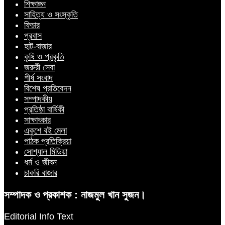
শিক্ষাঙ্গন
সাহিত্য ও সংস্কৃতি
ফিচার
প্রবাস
হাট-বাজার
কৃষি ও প্রকৃতি
জরুরী সেবা
শীর্ষ সংবাদ
বিশেষ প্রতিবেদন
সম্পাদকীয়
প্রতিষ্ঠা বার্ষিকী
সাক্ষাৎকার
একুশে বই মেলা
পাঠক প্রতিক্রিয়া
সোশ্যাল মিডিয়া
ধর্ম ও জীবন
চাকরি বাজার
সম্পাদক ও প্রকাশক : নাজমুল খান সুজন।
Editorial Info Text