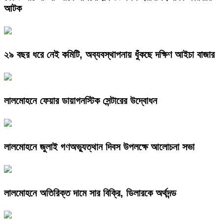
আটক
২৯ বছর ধরে নেই কমিটি, অব্যবস্থাপনায় ধুঁকছে দক্ষিণ আইচা বাজার
লালমোহনে ফেয়ার ডায়াগনস্টিক সেন্টারের উদ্বোধন
লালমোহনে জুলাই গণঅভ্যুত্থান দিবস উপলক্ষে আলোচনা সভা
লালমোহনে অতিরিক্ত দামে সার বিক্রি, ডিলারকে অর্থদন্ড