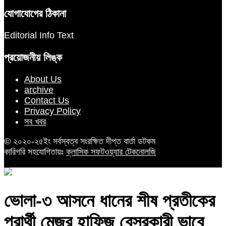
যোগাযোগের ঠিকানা
Editorial Info Text
প্রয়োজনীয় লিঙ্ক
About Us
archive
Contact Us
Privacy Policy
সব খবর
© ২০২০-২৫ইং সর্বস্বত্ব সংরক্ষিত দীপ্ত বার্তা ডটকম
কারিগরি সহযোগিতায়ঃ
ক্লাসিক সফটওয়্যার টেকনোলজি
ভোলা-৩ আসনে ধানের শীষ প্রতীকের
প্রার্থী মেজর হাফিজ বেসরকারী ভাবে