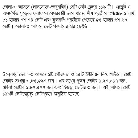
ভোলা-৩ আসনে (লালমোহন-তজুমদ্দিন) মোট ভোট কেন্দ্র ১১৯ টি। এজেন্ট ও
অসমর্থিত সূত্রের ফলাফলে বেসরকারী ভাবে ধানের শীষ প্রতীকে পেয়েছে ১ লাখ
৫১ হাজার ৭শ ৭৪ ভোট এবং ফুলকপি প্রতীকে পেয়েছে ৫৫ হাজার ৬শ ৬০
ভোট। ভোলা-৩ আসনে ভোট প্রদানের হার ৫৮%।
উল্লেখ্য ভোলা-৩ আসনে ১টি পৌরসভা ও ১৫টি ইউনিয়ন নিয়ে গঠিত। মোট
ভোটার সংখ্যা ৩,৮৫,৫৯৭ জন। এর মধ্যে পুরুষ ভোটার ১,৯৭,০১৭ জন,
মহিলা ভোটার ১,৮৭,৫৭৭ জন এবং হিজড়া ভোটার ৩ জন। এই আসনে মোট
১১৯টি ভোটকেন্দ্রে ভোটগ্রহণ অনুষ্ঠিত হয়েছে।