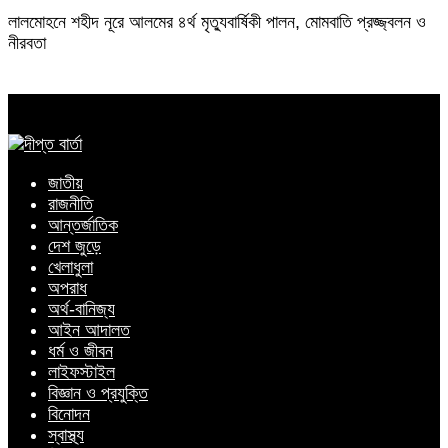
লালমোহনে শহীদ নূরে আলমের ৪র্থ মৃত্যুবার্ষিকী পালন, মোমবাতি প্রজ্জ্বলন ও
নীরবতা
জাতীয়
রাজনীতি
আন্তর্জাতিক
দেশ জুড়ে
খেলাধুলা
অপরাধ
অর্থ-বানিজ্য
আইন আদালত
ধর্ম ও জীবন
লাইফস্টাইল
বিজ্ঞান ও প্রযুক্তি
বিনোদন
স্বাস্থ্য