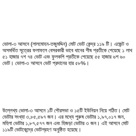
ভোলা-৩ আসনে (লালমোহন-তজুমদ্দিন) মোট ভোট কেন্দ্র ১১৯ টি। এজেন্ট ও
অসমর্থিত সূত্রের ফলাফলে বেসরকারী ভাবে ধানের শীষ প্রতীকে পেয়েছে ১ লাখ
৫১ হাজার ৭শ ৭৪ ভোট এবং ফুলকপি প্রতীকে পেয়েছে ৫৫ হাজার ৬শ ৬০
ভোট। ভোলা-৩ আসনে ভোট প্রদানের হার ৫৮%।
উল্লেখ্য ভোলা-৩ আসনে ১টি পৌরসভা ও ১৫টি ইউনিয়ন নিয়ে গঠিত। মোট
ভোটার সংখ্যা ৩,৮৫,৫৯৭ জন। এর মধ্যে পুরুষ ভোটার ১,৯৭,০১৭ জন,
মহিলা ভোটার ১,৮৭,৫৭৭ জন এবং হিজড়া ভোটার ৩ জন। এই আসনে মোট
১১৯টি ভোটকেন্দ্রে ভোটগ্রহণ অনুষ্ঠিত হয়েছে।