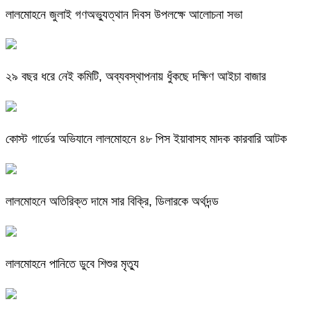
লালমোহনে জুলাই গণঅভ্যুত্থান দিবস উপলক্ষে আলোচনা সভা
২৯ বছর ধরে নেই কমিটি, অব্যবস্থাপনায় ধুঁকছে দক্ষিণ আইচা বাজার
কোস্ট গার্ডের অভিযানে লালমোহনে ৪৮ পিস ইয়াবাসহ মাদক কারবারি আটক
লালমোহনে অতিরিক্ত দামে সার বিক্রি, ডিলারকে অর্থদন্ড
লালমোহনে পানিতে ডুবে শিশুর মৃত্যু