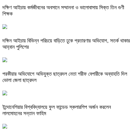
দক্ষিণ আইচায় কর্মজীবনের অবসানে সম্মাননা ও ভালোবাসায় সিক্ত তিন গুণী
শিক্ষক
দক্ষিন আইচায় ‎বিভিন্ন পরিচয়ে বাড়িতে ঢুকে প্রতারণার অভিযোগ, সতর্ক থাকার
আহ্বান পুলিশের
পরকীয়ার অভিযোগে অভিযুক্ত ছাত্রদল নেতা শরীফ বেপারীকে অব্যাহতি দিল
ভোলা জেলা ছাত্রদল
ইন্দোনেশিয়ার বিশ্ববিদ্যালয়ে ফুল ফান্ডেড স্কলারশিপ অর্জন করলেন
লালমোহনের সন্তান ফাহিম