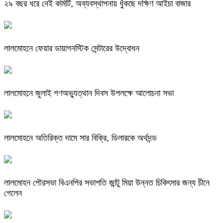
২৯ বছর ধরে নেই কমিটি, অব্যবস্থাপনায় ধুঁকছে দক্ষিণ আইচা বাজার
লালমোহনে ফেয়ার ডায়াগনস্টিক সেন্টারের উদ্বোধন
লালমোহনে জুলাই গণঅভ্যুত্থান দিবস উপলক্ষে আলোচনা সভা
লালমোহনে অতিরিক্ত দামে সার বিক্রি, ডিলারকে অর্থদন্ড
লালমোহন পৌরসভা বিএনপির সভাপতি জান্টু মিয়া উন্নত চিকিৎসার জন্য চীনে
গেলেন