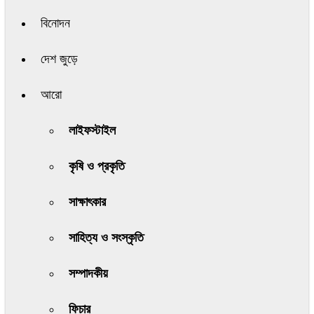
বিনোদন
দেশ জুড়ে
আরো
লাইফস্টাইল
কৃষি ও প্রকৃতি
সাক্ষাৎকার
সাহিত্য ও সংস্কৃতি
সম্পাদকীয়
ফিচার