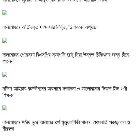
লালমোহনে অতিরিক্ত দামে সার বিক্রি, ডিলারকে অর্থদন্ড
লালমোহন পৌরসভা বিএনপির সভাপতি জান্টু মিয়া উন্নত চিকিৎসার জন্য চীনে
গেলেন
দক্ষিণ আইচায় কর্মজীবনের অবসানে সম্মাননা ও ভালোবাসায় সিক্ত তিন গুণী
শিক্ষক
লালমোহনে শহীদ নূরে আলমের ৪র্থ মৃত্যুবার্ষিকী পালন, মোমবাতি প্রজ্জ্বলন ও
নীরবতা