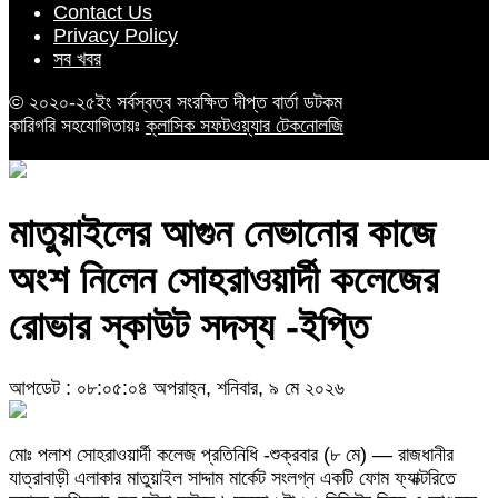
Contact Us
Privacy Policy
সব খবর
© ২০২০-২৫ইং সর্বস্বত্ব সংরক্ষিত দীপ্ত বার্তা ডটকম
কারিগরি সহযোগিতায়ঃ
ক্লাসিক সফটওয়্যার টেকনোলজি
মাতুয়াইলের আগুন নেভানোর কাজে
অংশ নিলেন সোহরাওয়ার্দী কলেজের
রোভার স্কাউট সদস্য -ইপ্তি
আপডেট : ০৮:০৫:০৪ অপরাহ্ন, শনিবার, ৯ মে ২০২৬
মোঃ পলাশ সোহরাওয়ার্দী কলেজ প্রতিনিধি -শুক্রবার (৮ মে) — রাজধানীর
যাত্রাবাড়ী এলাকার মাতুয়াইল সাদ্দাম মার্কেট সংলগ্ন একটি ফোম ফ্যাক্টরিতে