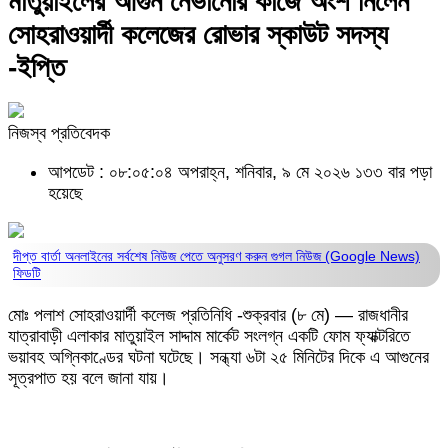
মাতুয়াইলের আগুন নেভানোর কাজে অংশ নিলেন
সোহরাওয়ার্দী কলেজের রোভার স্কাউট সদস্য
-ইপ্তি
নিজস্ব প্রতিবেদক
আপডেট : ০৮:০৫:০৪ অপরাহ্ন, শনিবার, ৯ মে ২০২৬
১৩৩ বার পড়া
হয়েছে
দীপ্ত বার্তা অনলাইনের সর্বশেষ নিউজ পেতে অনুসরণ করুন
গুগল নিউজ (Google News)
ফিডটি
মোঃ পলাশ সোহরাওয়ার্দী কলেজ প্রতিনিধি -শুক্রবার (৮ মে) — রাজধানীর
যাত্রাবাড়ী এলাকার মাতুয়াইল সাদ্দাম মার্কেট সংলগ্ন একটি ফোম ফ্যাক্টরিতে
ভয়াবহ অগ্নিকাণ্ডের ঘটনা ঘটেছে। সন্ধ্যা ৬টা ২৫ মিনিটের দিকে এ আগুনের
সূত্রপাত হয় বলে জানা যায়।