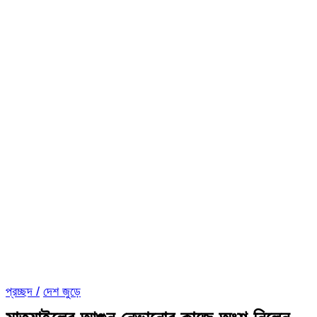
প্রচ্ছদ /
দেশ জুড়ে