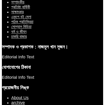
সম্পাদকীয়
প্রতিষ্ঠা বার্ষিকী
সাক্ষাৎকার
একুশে বই মেলা
পাঠক প্রতিক্রিয়া
সোশ্যাল মিডিয়া
ধর্ম ও জীবন
চাকরি বাজার
সম্পাদক ও প্রকাশক : নাজমুল খান সুজন।
Editorial Info Text
যোগাযোগের ঠিকানা
Editorial Info Text
প্রয়োজনীয় লিঙ্ক
About Us
archive