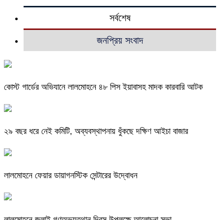
সর্বশেষ
জনপ্রিয় সংবাদ
কোস্ট গার্ডের অভিযানে লালমোহনে ৪৮ পিস ইয়াবাসহ মাদক কারবারি আটক
২৯ বছর ধরে নেই কমিটি, অব্যবস্থাপনায় ধুঁকছে দক্ষিণ আইচা বাজার
লালমোহনে ফেয়ার ডায়াগনস্টিক সেন্টারের উদ্বোধন
লালমোহনে জুলাই গণঅভ্যুত্থান দিবস উপলক্ষে আলোচনা সভা