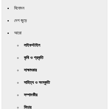
বিনোদন
দেশ জুড়ে
আরো
লাইফস্টাইল
কৃষি ও প্রকৃতি
সাক্ষাৎকার
সাহিত্য ও সংস্কৃতি
সম্পাদকীয়
ফিচার