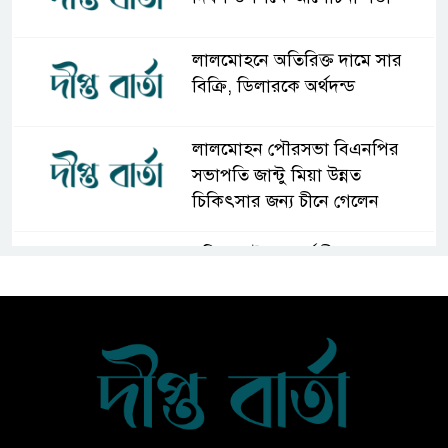
লালমোহনে অতিরিক্ত দামে সার
বিক্রি, ডিলারকে অর্থদন্ড
লালমোহন পৌরসভা বিএনপির
সভাপতি জান্টু মিয়া উন্নত
চিকিৎসার জন্য চীনে গেলেন
দক্ষিণ আইচায় কর্মজীবনের অবসানে
সম্মাননা ও ভালোবাসায় সিক্ত তিন
গুণী শিক্ষক
লালমোহনে শহীদ নূরে আলমের ৪র্থ
মৃত্যুবার্ষিকী পালন, মোমবাতি
প্রজ্জ্বলন ও নীরবতা