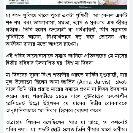
মা শব্দে লুকিয়ে থাকে পুরো একটা পৃথিবী। ‘মা’ কেবল একটি
শব্দ নয়, বরং ভালোবাসা, মমতা, ত্যাগ ও সুরক্ষার এক জীবন্ত
প্রতীক। তিনি হলেন জন্মদাত্রী বা গর্ভধারিণী, যিনি সন্তানকে
পৃথিবীতে আনেন, নিঃস্বার্থভাবে বড় করে তোলেন এবং
আজীবন ছায়ার মতো আগলে রাখেন।
এই পবিত্র ভালোবাসাকে সম্মান জানিয়ে প্রতিবছরের মে মাসের
দ্বিতীয় রবিবার উদযাপিত হয় “বিশ্ব মা দিবস”।
মা দিবসের সূচনা বিংশ শতাব্দীর শুরুতে মার্কিন যুক্তরাষ্ট্রে, যার
মূল উদ্যোক্তা ছিলেন আনা জার্ভিস (Anna Jarvis)। ১৯০৮
সালে তিনি তাঁর প্রয়াত মায়ের সম্মানে প্রথম মা দিবস উদযাপন
করেন এবং পরবর্তীতে ১৯১৪ সালে যুক্তরাষ্ট্রের তৎকালীন
প্রেসিডেন্ট উড্রো উইলসন মে মাসের দ্বিতীয় রোববারকে
আনুষ্ঠানিকভাবে ‘মা দিবস’ হিসেবে ঘোষণা করেন।
আব্রাহাম লিংকন বলেছিলেন, ‘যার মা আছে, সে কখনোই
গরিব নয়’। ‘মা’ শব্দটি ছোট্ট হলেও তিনি সীমার মাঝে অসীম।