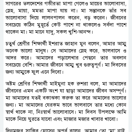
সাগরের তলদেশের গভীরতা মাপা গেলেও মায়ের ভালোবাসা,
স্নেহ, মায়া, মমতা মাপা যায় না। মা সন্তানকে তাঁর সব
ভালোবাসা দিয়ে লালনপালন করেন, বড় করেন। জীবনের
সবচেয়ে কঠিন মুহূর্তে কেউ পাশে না থাকলেও সর্বদা পাশে
থাকেন মা। মা মানে যাদু, সকল খুশি-আনন্দ।
চতুর্থ শ্রেণীর শিক্ষার্থী ইশরাত জাহান মুন বলেন, আমার আম্মু
অনেক ভালো মানুষ। সে আমাদের স্নেহ করে, ভালবাসে ও
আদর করে। আমাদের পড়ালেখার পেছনে তার অবদান
সবচেয়ে বেশি। আমার জীবনে আম্মু খুব গুরুত্বপূর্ণ। মা দিবসের
জন্য আম্মুকে ফুল এনে দিবো।
অষ্টম শ্রেণির শিক্ষার্থী মাইমুনা হক রুশরা বলে, মা আমাদের
জীবনের এমন একটি অংশ যা ছাড়া আমাদের জীবন অসম্পূর্ণ।
মা আমাদের যতই বকাঝকা করুক তা করে আমাদের ভালোর
জন্য। মা আমাদের যেরকম ভাবে ভালবাসে তার মধ্যে কোন
স্বার্থ থাকে না, নিঃস্বার্থ ভালোবাসে। মা দিবস উপলক্ষে আমি
মাকে নিয়ে ঘুরতে যাবো এবং মাজার মজার খাবার খাবো।
দিনমজুর সাকিব হোসেন অপূর্ব বলেন, আমার তো ‘মা’ নাই,