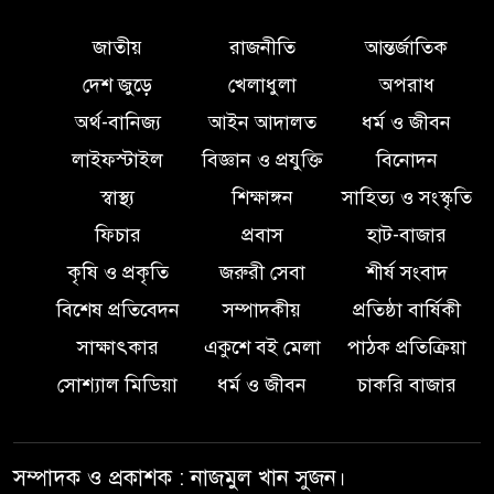
ইন্দোনেশিয়ার বিশ্ববিদ্যালয়ে ফুল
ফান্ডেড স্কলারশিপ অর্জন করলেন
জাতীয়
রাজনীতি
আন্তর্জাতিক
লালমোহনের সন্তান ফাহিম
দেশ জুড়ে
খেলাধুলা
অপরাধ
অর্থ-বানিজ্য
আইন আদালত
ধর্ম ও জীবন
দক্ষিন আইচায় ‎বিভিন্ন পরিচয়ে
লাইফস্টাইল
বিজ্ঞান ও প্রযুক্তি
বিনোদন
বাড়িতে ঢুকে প্রতারণার অভিযোগ,
সতর্ক থাকার আহ্বান পুলিশের
স্বাস্থ্য
শিক্ষাঙ্গন
সাহিত্য ও সংস্কৃতি
ফিচার
প্রবাস
হাট-বাজার
লালমোহনে পানিতে ডুবে শিশুর মৃত্যু
কৃষি ও প্রকৃতি
জরুরী সেবা
শীর্ষ সংবাদ
বিশেষ প্রতিবেদন
সম্পাদকীয়
প্রতিষ্ঠা বার্ষিকী
সাক্ষাৎকার
একুশে বই মেলা
পাঠক প্রতিক্রিয়া
পরকীয়ার অভিযোগে অভিযুক্ত
ছাত্রদল নেতা শরীফ বেপারীকে
সোশ্যাল মিডিয়া
ধর্ম ও জীবন
চাকরি বাজার
অব্যাহতি দিল ভোলা জেলা ছাত্রদল
সম্পাদক ও প্রকাশক : নাজমুল খান সুজন।