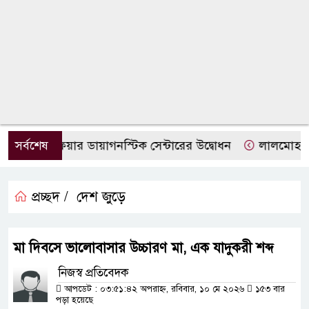
োহনে ফেয়ার ডায়াগনস্টিক সেন্টারের উদ্বোধন
সর্বশেষ
লালমোহনে জুল
প্রচ্ছদ /
দেশ জুড়ে
মা দিবসে ভালোবাসার উচ্চারণ মা, এক যাদুকরী শব্দ
নিজস্ব প্রতিবেদক
আপডেট : ০৩:৫১:৪২ অপরাহ্ন, রবিবার, ১০ মে ২০২৬
১৫৩ বার
পড়া হয়েছে