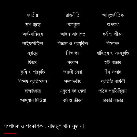
দক্ষিন আইচায় ‎বিভিন্ন পরিচয়ে বাড়িতে ঢুকে
প্রতারণার অভিযোগ, সতর্ক থাকার আহ্বান
জাতীয়
রাজনীতি
আন্তর্জাতিক
পুলিশের
দেশ জুড়ে
খেলাধুলা
অপরাধ
অর্থ-বানিজ্য
আইন আদালত
ধর্ম ও জীবন
লালমোহনে পানিতে ডুবে শিশুর মৃত্যু
লাইফস্টাইল
বিজ্ঞান ও প্রযুক্তি
বিনোদন
স্বাস্থ্য
শিক্ষাঙ্গন
সাহিত্য ও সংস্কৃতি
পরকীয়ার অভিযোগে অভিযুক্ত ছাত্রদল
ফিচার
প্রবাস
হাট-বাজার
নেতা শরীফ বেপারীকে অব্যাহতি দিল ভোলা
কৃষি ও প্রকৃতি
জরুরী সেবা
শীর্ষ সংবাদ
জেলা ছাত্রদল
বিশেষ প্রতিবেদন
সম্পাদকীয়
প্রতিষ্ঠা বার্ষিকী
সাক্ষাৎকার
একুশে বই মেলা
পাঠক প্রতিক্রিয়া
লালমোহনে গৃহবধূকে জিম্মি করে ডাকাতি-
সোশ্যাল মিডিয়া
ধর্ম ও জীবন
চাকরি বাজার
শ্লীলতাহানি, গ্রেপ্তার ৩
সম্পাদক ও প্রকাশক : নাজমুল খান সুজন।