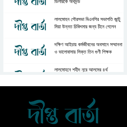
ডিলারকে অর্থদন্ড
লালমোহন পৌরসভা বিএনপির সভাপতি জান্টু
মিয়া উন্নত চিকিৎসার জন্য চীনে গেলেন
দক্ষিণ আইচায় কর্মজীবনের অবসানে সম্মাননা
ও ভালোবাসায় সিক্ত তিন গুণী শিক্ষক
লালমোহনে শহীদ নূরে আলমের ৪র্থ
মৃত্যুবার্ষিকী পালন, মোমবাতি প্রজ্জ্বলন ও
নীরবতা
ইন্দোনেশিয়ার বিশ্ববিদ্যালয়ে ফুল ফান্ডেড
স্কলারশিপ অর্জন করলেন লালমোহনের
সন্তান ফাহিম