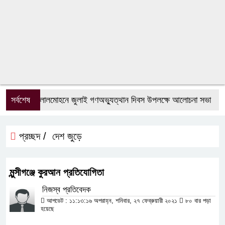
সর্বশেষ
লালমোহনে জুলাই গণঅভ্যুত্থান দিবস উপলক্ষে আলোচনা সভা
লাল
প্রচ্ছদ /
দেশ জুড়ে
মুন্সীগঞ্জে কুরআন প্রতিযোগিতা
নিজস্ব প্রতিবেদক
আপডেট : ১১:১৩:১৬ অপরাহ্ন, শনিবার, ২৭ ফেব্রুয়ারী ২০২১
৮০ বার পড়া
হয়েছে