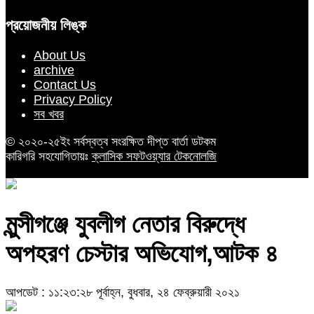
প্রয়োজনীয় লিঙ্ক
About Us
archive
Contact Us
Privacy Policy
সব খবর
© ২০২০-২৫ইং সর্বস্বত্ব সংরক্ষিত দীপ্ত বার্তা ডটকম
কারিগরি সহযোগিতায়ঃ
ক্লাসিক সফটওয়্যার টেকনোলজি
মুন্সীগঞ্জে যুবলীগ নেতার বিরুদ্ধে
অপহরণ চেস্টার অভিযোগ,আটক ৪
আপডেট : ১১:২৩:২৮ পূর্বাহ্ন, বুধবার, ২৪ ফেব্রুয়ারী ২০২১