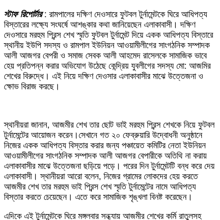
স্টাফ রিপোর্টার
: রামপালের দক্ষিণ দেওসারে ফুটবল টুর্নামেন্টকে ঘিরে আধিপত্য
বিস্তারের লক্ষ্যে সংঘর্ষে আশঙ্কার কথা জানিয়েছেন এলাকাবাসী। দক্ষিণ
দেওসারে মরহুম প্রিন্স শেখ স্মৃতি ফুটবল টুর্নামেন্ট দিয়ে একক আধিপত্য বিস্তারে
স্থানীয় ইউপি সদস্য ও রামপাল ইউনিয়ন আওয়ামীলীগের সাংগঠনিক সম্পাদক
আলী আজগর বেপরী ও সমাজ সেবক আলী আহমেদ রাসেলকে সামাজিক ভাবে
হেয় প্রতিপন্ন করার অভিযোগ উঠেছে কেন্দ্রিয় যুবলীগের সদস্য মো: আজমির
শেখের বিরুদ্ধে। এই নিয়ে দক্ষিণ দেওসার এলাকাবাসীর মাঝে উত্তেজনা ও
ক্ষোভ বিরাজ করছে।
স্থানীয়রা জানান, আজমীর শেখ তার ছোট ভাই মরহুম প্রিন্স শেখকে নিয়ে ফুটবল
টুর্নামেন্টের আয়োজন করেন।সেখানে গত ২০ ফেব্রুয়ারি উদ্বোধনী অনুষ্ঠানে
নিজের একক আধিপত্য বিস্তার করার জন্য পঞ্চায়েত কমিটির নেতা ইউনিয়ন
আওয়ামীলীগের সাংগঠনিক সম্পাদক আলী আজগর বেপারীকে অতিথি না করায়
এলাকাবাসীর মাঝে উত্তেজনা ছড়িয়ে পড়ে। পরের দিন টুর্নামেন্টটি বন্ধ করে দেয়
এলাকাবাসী। স্থানীয়রা আরো বলেন, নিজের গ্রামের লোকদের হেয় করতে
আজমীর শেখ তার মরহুম ভাই প্রিন্স শেখ স্মৃতি টুর্নামেন্টের নামে আধিপত্য
বিস্তার করতে চেয়েছেন। এতে করে সামাজিক শৃঙ্খলা বিনষ্ট করেছেন।
এদিকে এই টুর্নামেন্টকে ঘিরে মঙ্গলবার সন্ধ্যায় আজমীর শেখের কর্মি রাতুলসহ