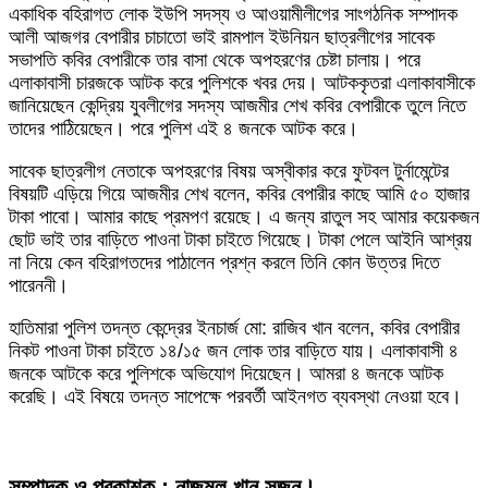
একাধিক বহিরাগত লোক ইউপি সদস্য ও আওয়ামীলীগের সাংগঠনিক সম্পাদক
আলী আজগর বেপারীর চাচাতো ভাই রামপাল ইউনিয়ন ছাত্রলীগের সাবেক
সভাপতি কবির বেপারীকে তার বাসা থেকে অপহরণের চেষ্টা চালায়। পরে
এলাকাবাসী চারজকে আটক করে পুলিশকে খবর দেয়। আটককৃতরা এলাকাবাসীকে
জানিয়েছেন কেন্দ্রিয় যুবলীগের সদস্য আজমীর শেখ কবির বেপারীকে তুলে নিতে
তাদের পাঠিয়েছেন। পরে পুলিশ এই ৪ জনকে আটক করে।
সাবেক ছাত্রলীগ নেতাকে অপহরণের বিষয় অস্বীকার করে ফুটবল টুর্নামেন্টের
বিষয়টি এড়িয়ে গিয়ে আজমীর শেখ বলেন, কবির বেপারীর কাছে আমি ৫০ হাজার
টাকা পাবো। আমার কাছে প্রমপণ রয়েছে। এ জন্য রাতুল সহ আমার কয়েকজন
ছোট ভাই তার বাড়িতে পাওনা টাকা চাইতে গিয়েছে। টাকা পেলে আইনি আশ্রয়
না নিয়ে কেন বহিরাগতদের পাঠালেন প্রশ্ন করলে তিনি কোন উত্তর দিতে
পারেননী।
হাতিমারা পুলিশ তদন্ত কেন্দ্রের ইনচার্জ মো: রাজিব খান বলেন, কবির বেপারীর
নিকট পাওনা টাকা চাইতে ১৪/১৫ জন লোক তার বাড়িতে যায়। এলাকাবাসী ৪
জনকে আটকে করে পুলিশকে অভিযোগ দিয়েছেন। আমরা ৪ জনকে আটক
করেছি। এই বিষয়ে তদন্ত সাপেক্ষে পরবর্তী আইনগত ব্যবস্থা নেওয়া হবে।
সম্পাদক ও প্রকাশক : নাজমুল খান সুজন।