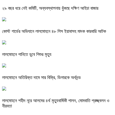
২৯ বছর ধরে নেই কমিটি, অব্যবস্থাপনায় ধুঁকছে দক্ষিণ আইচা বাজার
কোস্ট গার্ডের অভিযানে লালমোহনে ৪৮ পিস ইয়াবাসহ মাদক কারবারি আটক
লালমোহনে পানিতে ডুবে শিশুর মৃত্যু
লালমোহনে অতিরিক্ত দামে সার বিক্রি, ডিলারকে অর্থদন্ড
লালমোহনে শহীদ নূরে আলমের ৪র্থ মৃত্যুবার্ষিকী পালন, মোমবাতি প্রজ্জ্বলন ও
নীরবতা