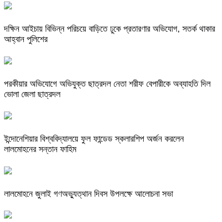
দক্ষিন আইচায় ‎বিভিন্ন পরিচয়ে বাড়িতে ঢুকে প্রতারণার অভিযোগ, সতর্ক থাকার
আহ্বান পুলিশের
পরকীয়ার অভিযোগে অভিযুক্ত ছাত্রদল নেতা শরীফ বেপারীকে অব্যাহতি দিল
ভোলা জেলা ছাত্রদল
ইন্দোনেশিয়ার বিশ্ববিদ্যালয়ে ফুল ফান্ডেড স্কলারশিপ অর্জন করলেন
লালমোহনের সন্তান ফাহিম
লালমোহনে জুলাই গণঅভ্যুত্থান দিবস উপলক্ষে আলোচনা সভা