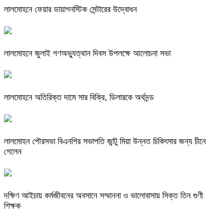
লালমোহনে ফেয়ার ডায়াগনস্টিক সেন্টারের উদ্বোধন
লালমোহনে জুলাই গণঅভ্যুত্থান দিবস উপলক্ষে আলোচনা সভা
লালমোহনে অতিরিক্ত দামে সার বিক্রি, ডিলারকে অর্থদন্ড
লালমোহন পৌরসভা বিএনপির সভাপতি জান্টু মিয়া উন্নত চিকিৎসার জন্য চীনে
গেলেন
দক্ষিণ আইচায় কর্মজীবনের অবসানে সম্মাননা ও ভালোবাসায় সিক্ত তিন গুণী
শিক্ষক