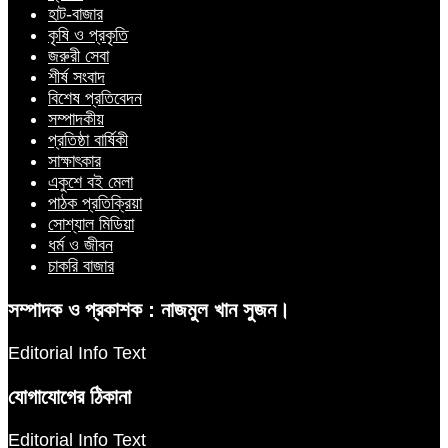
হাট-বাজার
কৃষি ও প্রকৃতি
জরুরী সেবা
শীর্ষ সংবাদ
বিশেষ প্রতিবেদন
সম্পাদকীয়
প্রতিষ্ঠা বার্ষিকী
সাক্ষাৎকার
একুশে বই মেলা
পাঠক প্রতিক্রিয়া
সোশ্যাল মিডিয়া
ধর্ম ও জীবন
চাকরি বাজার
সম্পাদক ও প্রকাশক : নাজমুল খান সুজন।
Editorial Info Text
যোগাযোগের ঠিকানা
Editorial Info Text