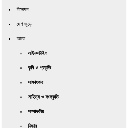
বিনোদন
দেশ জুড়ে
আরো
লাইফস্টাইল
কৃষি ও প্রকৃতি
সাক্ষাৎকার
সাহিত্য ও সংস্কৃতি
সম্পাদকীয়
ফিচার