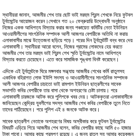
স্থানীয়রা জানান, আজমীর শেখ তার ছোট ভাই মরহুম প্রিন্স শেখকে নিয়ে ফুটবল
টুর্নামেন্টের আয়োজন করেন।সেখানে গত ২০ ফেব্রুয়ারি উদ্বোধনী অনুষ্ঠানে
নিজের একক আধিপত্য বিস্তার করার জন্য পঞ্চায়েত কমিটির নেতা ইউনিয়ন
আওয়ামীলীগের সাংগঠনিক সম্পাদক আলী আজগর বেপারীকে অতিথি না করায়
এলাকাবাসীর মাঝে উত্তেজনা ছড়িয়ে পড়ে। পরের দিন টুর্নামেন্টটি বন্ধ করে দেয়
এলাকাবাসী। স্থানীয়রা আরো বলেন, নিজের গ্রামের লোকদের হেয় করতে
আজমীর শেখ তার মরহুম ভাই প্রিন্স শেখ স্মৃতি টুর্নামেন্টের নামে আধিপত্য
বিস্তার করতে চেয়েছেন। এতে করে সামাজিক শৃঙ্খলা বিনষ্ট করেছেন।
এদিকে এই টুর্নামেন্টকে ঘিরে মঙ্গলবার সন্ধ্যায় আজমীর শেখের কর্মি রাতুলসহ
একাধিক বহিরাগত লোক ইউপি সদস্য ও আওয়ামীলীগের সাংগঠনিক সম্পাদক
আলী আজগর বেপারীর চাচাতো ভাই রামপাল ইউনিয়ন ছাত্রলীগের সাবেক
সভাপতি কবির বেপারীকে তার বাসা থেকে অপহরণের চেষ্টা চালায়। পরে
এলাকাবাসী চারজকে আটক করে পুলিশকে খবর দেয়। আটককৃতরা এলাকাবাসীকে
জানিয়েছেন কেন্দ্রিয় যুবলীগের সদস্য আজমীর শেখ কবির বেপারীকে তুলে নিতে
তাদের পাঠিয়েছেন। পরে পুলিশ এই ৪ জনকে আটক করে।
সাবেক ছাত্রলীগ নেতাকে অপহরণের বিষয় অস্বীকার করে ফুটবল টুর্নামেন্টের
বিষয়টি এড়িয়ে গিয়ে আজমীর শেখ বলেন, কবির বেপারীর কাছে আমি ৫০ হাজার
টাকা পাবো। আমার কাছে প্রমপণ রয়েছে। এ জন্য রাতুল সহ আমার কয়েকজন