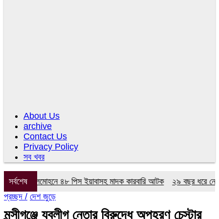
About Us
archive
Contact Us
Privacy Policy
সব খবর
িযানে লালমোহনে ৪৮ পিস ইয়াবাসহ মাদক কারবারি আটক
সর্বশেষ
২৯ বছর ধরে নেই কমিটি,
প্রচ্ছদ /
দেশ জুড়ে
মুন্সীগঞ্জে যুবলীগ নেতার বিরুদ্ধে অপহরণ চেস্টার