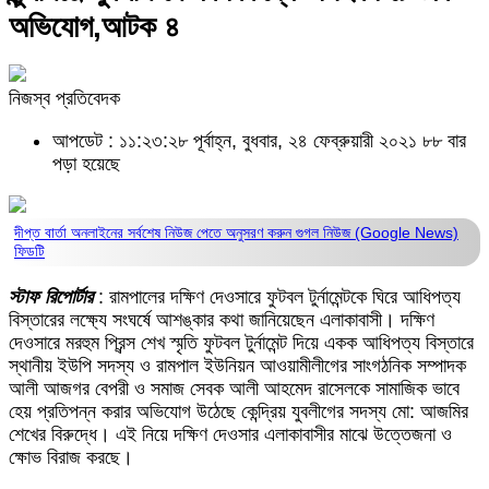
অভিযোগ,আটক ৪
নিজস্ব প্রতিবেদক
আপডেট : ১১:২৩:২৮ পূর্বাহ্ন, বুধবার, ২৪ ফেব্রুয়ারী ২০২১
৮৮ বার
পড়া হয়েছে
দীপ্ত বার্তা অনলাইনের সর্বশেষ নিউজ পেতে অনুসরণ করুন
গুগল নিউজ (Google News)
ফিডটি
স্টাফ রিপোর্টার
: রামপালের দক্ষিণ দেওসারে ফুটবল টুর্নামেন্টকে ঘিরে আধিপত্য
বিস্তারের লক্ষ্যে সংঘর্ষে আশঙ্কার কথা জানিয়েছেন এলাকাবাসী। দক্ষিণ
দেওসারে মরহুম প্রিন্স শেখ স্মৃতি ফুটবল টুর্নামেন্ট দিয়ে একক আধিপত্য বিস্তারে
স্থানীয় ইউপি সদস্য ও রামপাল ইউনিয়ন আওয়ামীলীগের সাংগঠনিক সম্পাদক
আলী আজগর বেপরী ও সমাজ সেবক আলী আহমেদ রাসেলকে সামাজিক ভাবে
হেয় প্রতিপন্ন করার অভিযোগ উঠেছে কেন্দ্রিয় যুবলীগের সদস্য মো: আজমির
শেখের বিরুদ্ধে। এই নিয়ে দক্ষিণ দেওসার এলাকাবাসীর মাঝে উত্তেজনা ও
ক্ষোভ বিরাজ করছে।