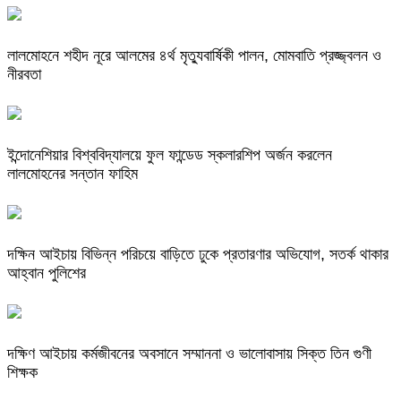
লালমোহনে শহীদ নূরে আলমের ৪র্থ মৃত্যুবার্ষিকী পালন, মোমবাতি প্রজ্জ্বলন ও
নীরবতা
ইন্দোনেশিয়ার বিশ্ববিদ্যালয়ে ফুল ফান্ডেড স্কলারশিপ অর্জন করলেন
লালমোহনের সন্তান ফাহিম
দক্ষিন আইচায় ‎বিভিন্ন পরিচয়ে বাড়িতে ঢুকে প্রতারণার অভিযোগ, সতর্ক থাকার
আহ্বান পুলিশের
দক্ষিণ আইচায় কর্মজীবনের অবসানে সম্মাননা ও ভালোবাসায় সিক্ত তিন গুণী
শিক্ষক