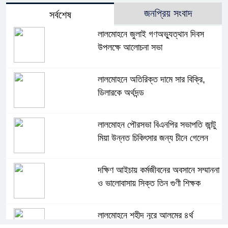
জনপ্রিয় সংবাদ
সর্বশেষ
লালমোহনে জুলাই গণঅভ্যুত্থান দিবস
উপলক্ষে আলোচনা সভা
লালমোহনে অতিরিক্ত দামে সার বিক্রি,
ডিলারকে অর্থদন্ড
লালমোহন পৌরসভা বিএনপির সভাপতি জান্টু
মিয়া উন্নত চিকিৎসার জন্য চীনে গেলেন
দক্ষিণ আইচায় কর্মজীবনের অবসানে সম্মাননা
ও ভালোবাসায় সিক্ত তিন গুণী শিক্ষক
লালমোহনে শহীদ নূরে আলমের ৪র্থ