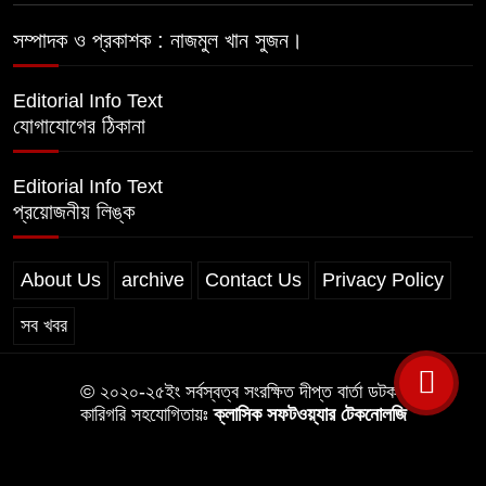
সম্পাদক ও প্রকাশক : নাজমুল খান সুজন।
লালমোহনে গৃহবধূকে জিম্মি করে ডাকাতি-
শ্লীলতাহানি, গ্রেপ্তার ৩
Editorial Info Text
যোগাযোগের ঠিকানা
Editorial Info Text
প্রয়োজনীয় লিঙ্ক
About Us
archive
Contact Us
Privacy Policy
সব খবর
© ২০২০-২৫ইং সর্বস্বত্ব সংরক্ষিত দীপ্ত বার্তা ডটকম
কারিগরি সহযোগিতায়ঃ
ক্লাসিক সফটওয়্যার টেকনোলজি