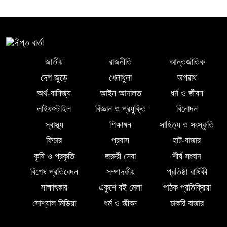
মৃত্যুবার্ষিকী পালন, মোমবাতি প্রজ্জ্বলন ও
নীরবতা
ইন্দোনেশিয়ার বিশ্ববিদ্যালয়ে ফুল ফান্ডেড
স্কলারশিপ অর্জন করলেন লালমোহনের
জাতীয়
রাজনীতি
আন্তর্জাতিক
সন্তান ফাহিম
দেশ জুড়ে
খেলাধুলা
অপরাধ
অর্থ-বানিজ্য
আইন আদালত
ধর্ম ও জীবন
দক্ষিন আইচায় ‎বিভিন্ন পরিচয়ে বাড়িতে ঢুকে
প্রতারণার অভিযোগ, সতর্ক থাকার আহ্বান
লাইফস্টাইল
বিজ্ঞান ও প্রযুক্তি
বিনোদন
পুলিশের
স্বাস্থ্য
শিক্ষাঙ্গন
সাহিত্য ও সংস্কৃতি
ফিচার
প্রবাস
হাট-বাজার
লালমোহনে পানিতে ডুবে শিশুর মৃত্যু
কৃষি ও প্রকৃতি
জরুরী সেবা
শীর্ষ সংবাদ
বিশেষ প্রতিবেদন
সম্পাদকীয়
প্রতিষ্ঠা বার্ষিকী
সাক্ষাৎকার
একুশে বই মেলা
পাঠক প্রতিক্রিয়া
পরকীয়ার অভিযোগে অভিযুক্ত ছাত্রদল
সোশ্যাল মিডিয়া
ধর্ম ও জীবন
চাকরি বাজার
নেতা শরীফ বেপারীকে অব্যাহতি দিল ভোলা
জেলা ছাত্রদল