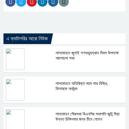
এ ক্যাটাগরির আরো নিউজ
লালমোহনে জুলাই গণঅভ্যুত্থান দিবস উপলক্ষে
আলোচনা সভা
লালমোহনে অতিরিক্ত দামে সার বিক্রি,
ডিলারকে অর্থদন্ড
লালমোহন পৌরসভা বিএনপির সভাপতি জান্টু মিয়া
উন্নত চিকিৎসার জন্য চীনে গেলেন