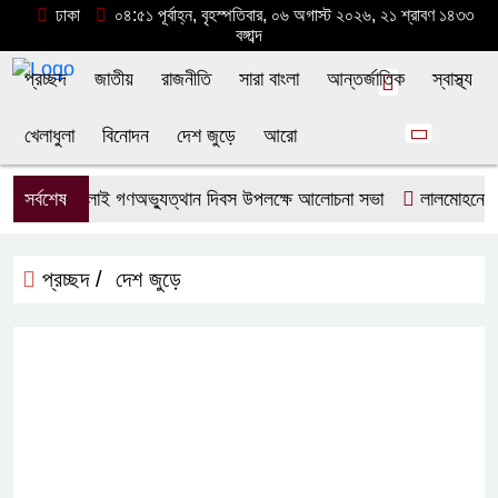
ঢাকা
০৪:৫১ পূর্বাহ্ন, বৃহস্পতিবার, ০৬ অগাস্ট ২০২৬, ২১ শ্রাবণ ১৪৩৩
বঙ্গাব্দ
প্রচ্ছদ
জাতীয়
রাজনীতি
সারা বাংলা
আন্তর্জাতিক
স্বাস্থ্য
খেলাধুলা
বিনোদন
দেশ জুড়ে
আরো
লমোহনে জুলাই গণঅভ্যুত্থান দিবস উপলক্ষে আলোচনা সভা
সর্বশেষ
লালমোহনে অতিরি
প্রচ্ছদ /
দেশ জুড়ে