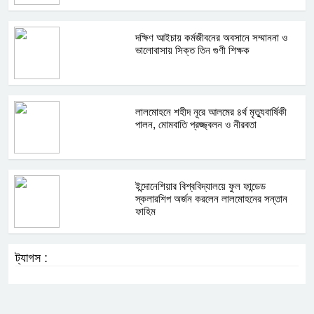
দক্ষিণ আইচায় কর্মজীবনের অবসানে সম্মাননা ও
ভালোবাসায় সিক্ত তিন গুণী শিক্ষক
লালমোহনে শহীদ নূরে আলমের ৪র্থ মৃত্যুবার্ষিকী
পালন, মোমবাতি প্রজ্জ্বলন ও নীরবতা
ইন্দোনেশিয়ার বিশ্ববিদ্যালয়ে ফুল ফান্ডেড
স্কলারশিপ অর্জন করলেন লালমোহনের সন্তান
ফাহিম
ট্যাগস :