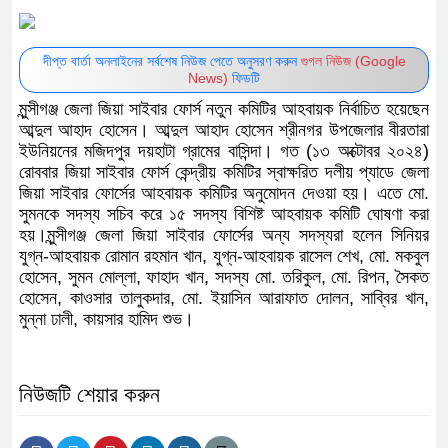
দীপ্ত বার্তা অনলাইনের সর্বশেষ নিউজ পেতে অনুসরণ করুন
গুগল নিউজ (Google
News)
ফিডটি
মুন্সীগঞ্জ জেলা জিয়া সাইবার ফোর্স নতুন কমিটির আহবায়ক নির্বাচিত হয়েছেন
আব্দুল আহাদ হোসেন। আব্দুল আহাদ হোসেন শ্রীনগর উপজেলার বীরতারা
ইউনিয়নের মজিদপুর দয়হাটা গ্রামের বাসিন্দা। গত (১৩ অক্টোবর ২০২৪)
রোববার জিয়া সাইবার ফোর্স কেন্দ্রীয় কমিটির স্বাক্ষরিত দলীয় প্যাডে জেলা
জিয়া সাইবার ফোর্সের আহবায়ক কমিটির অনুমোদন দেওয়া হয়। এতে মো.
সুমনকে সদস্য সচিব করে ১৫ সদস্য বিশিষ্ট আহবায়ক কমিটি ঘোষণা করা
হয়।মুন্সীগঞ্জ জেলা জিয়া সাইবার ফোর্সের অন্য সদস্যরা হলেন সিনিয়র
যুগ্ন-আহবায়ক রোমান রহমান খান, যুগ্ন-আহবায়ক রাসেল শেখ, মো. মকবুল
হোসেন, সুমন মোল্লা, ফাহাদ খান, সদস্য মো. তরিকুল, মো. রিপন, সৈকত
হোসেন, কাওসার তালুকদার, মো. ইয়াসিন আরাফাত দোলন, সাব্বির খান,
মুন্না ঢালী, কায়সার হামিদ শুভ।
নিউজটি শেয়ার করুন