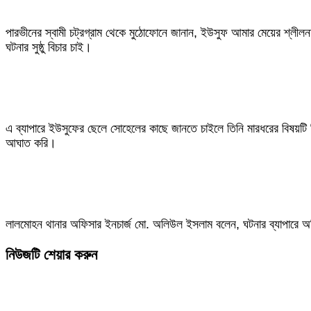
পারভীনের স্বামী চট্রগ্রাম থেকে মুঠোফোনে জানান, ইউসুফ আমার মেয়ের শ্লী
ঘটনার সুষ্ঠু বিচার চাই।
এ ব্যাপারে ইউসুফের ছেলে সোহেলের কাছে জানতে চাইলে তিনি মারধরের বিষয়
আঘাত করি।
লালমোহন থানার অফিসার ইনচার্জ মো. অলিউল ইসলাম বলেন, ঘটনার ব্যাপারে অভ
নিউজটি শেয়ার করুন