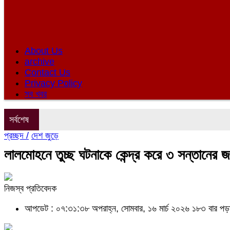
About Us
archive
Contact Us
Privacy Policy
সব খবর
সর্বশেষ
প্রচ্ছদ /
দেশ জুড়ে
লালমোহনে তুচ্ছ ঘটনাকে কেন্দ্র করে ৩ সন্তানের
নিজস্ব প্রতিবেদক
আপডেট : ০৭:৩১:৩৮ অপরাহ্ন, সোমবার, ১৬ মার্চ ২০২৬
১৮৩ বার পড়