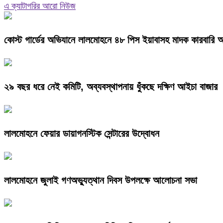
এ ক্যাটাগরির আরো নিউজ
কোস্ট গার্ডের অভিযানে লালমোহনে ৪৮ পিস ইয়াবাসহ মাদক কারবারি
২৯ বছর ধরে নেই কমিটি, অব্যবস্থাপনায় ধুঁকছে দক্ষিণ আইচা বাজার
লালমোহনে ফেয়ার ডায়াগনস্টিক সেন্টারের উদ্বোধন
লালমোহনে জুলাই গণঅভ্যুত্থান দিবস উপলক্ষে আলোচনা সভা