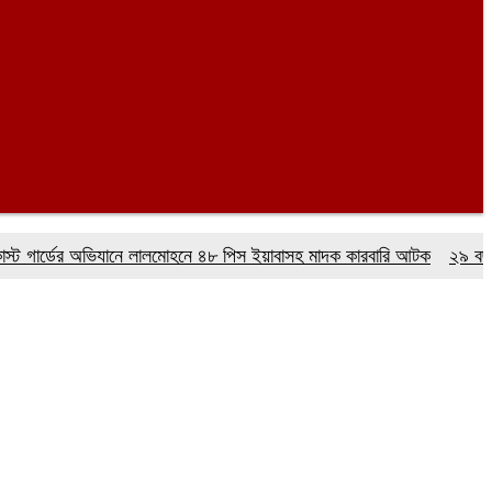
্ডের অভিযানে লালমোহনে ৪৮ পিস ইয়াবাসহ মাদক কারবারি আটক
২৯ বছর ধরে নেই