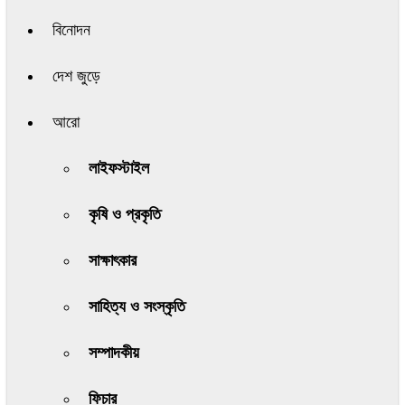
বিনোদন
দেশ জুড়ে
আরো
লাইফস্টাইল
কৃষি ও প্রকৃতি
সাক্ষাৎকার
সাহিত্য ও সংস্কৃতি
সম্পাদকীয়
ফিচার