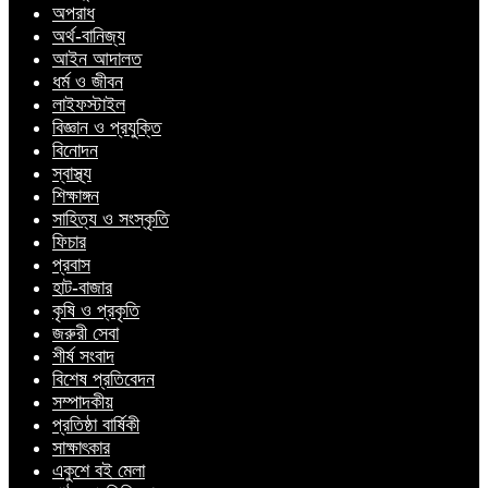
অপরাধ
অর্থ-বানিজ্য
আইন আদালত
ধর্ম ও জীবন
লাইফস্টাইল
বিজ্ঞান ও প্রযুক্তি
বিনোদন
স্বাস্থ্য
শিক্ষাঙ্গন
সাহিত্য ও সংস্কৃতি
ফিচার
প্রবাস
হাট-বাজার
কৃষি ও প্রকৃতি
জরুরী সেবা
শীর্ষ সংবাদ
বিশেষ প্রতিবেদন
সম্পাদকীয়
প্রতিষ্ঠা বার্ষিকী
সাক্ষাৎকার
একুশে বই মেলা