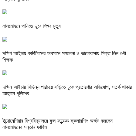
লালমোহনে পানিতে ডুবে শিশুর মৃত্যু
দক্ষিণ আইচায় কর্মজীবনের অবসানে সম্মাননা ও ভালোবাসায় সিক্ত তিন গুণী
শিক্ষক
দক্ষিন আইচায় ‎বিভিন্ন পরিচয়ে বাড়িতে ঢুকে প্রতারণার অভিযোগ, সতর্ক থাকার
আহ্বান পুলিশের
ইন্দোনেশিয়ার বিশ্ববিদ্যালয়ে ফুল ফান্ডেড স্কলারশিপ অর্জন করলেন
লালমোহনের সন্তান ফাহিম