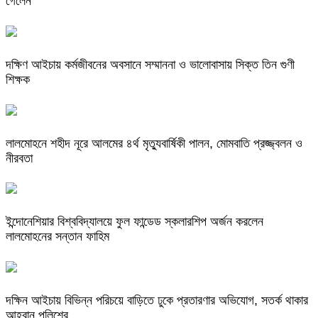
গেলেন
দক্ষিণ আইচায় কর্মজীবনের অবসানে সম্মাননা ও ভালোবাসায় সিক্ত তিন গুণী
শিক্ষক
লালমোহনে শহীদ নূরে আলমের ৪র্থ মৃত্যুবার্ষিকী পালন, মোমবাতি প্রজ্জ্বলন ও
নীরবতা
ইন্দোনেশিয়ার বিশ্ববিদ্যালয়ে ফুল ফান্ডেড স্কলারশিপ অর্জন করলেন
লালমোহনের সন্তান ফাহিম
দক্ষিন আইচায় ‎বিভিন্ন পরিচয়ে বাড়িতে ঢুকে প্রতারণার অভিযোগ, সতর্ক থাকার
আহ্বান পুলিশের