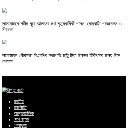
লালমোহনে শহীদ নূরে আলমের ৪র্থ মৃত্যুবার্ষিকী পালন, মোমবাতি প্রজ্জ্বলন ও
নীরবতা
লালমোহন পৌরসভা বিএনপির সভাপতি জান্টু মিয়া উন্নত চিকিৎসার জন্য চীনে
গেলেন
জাতীয়
রাজনীতি
আন্তর্জাতিক
দেশ জুড়ে
খেলাধুলা