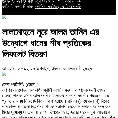
© ২০২০-২৫ইং সর্বস্বত্ব সংরক্ষিত দীপ্ত বার্তা ডটকম
কারিগরি সহযোগিতায়ঃ
ক্লাসিক সফটওয়্যার টেকনোলজি
লালমোহনে নূরে আলম তানিন এর
উদ্যোগে ধানের শীষ প্রতিকের
লিফলেট বিতরণ
আপডেট : ০৮:৫২:৫০ অপরাহ্ন, রবিবার, ৮ ফেব্রুয়ারী ২০২৬
জেলা প্রতিনিধি (ভোলা):
ভোলার লালমোহনে বিএনপির স্থায়ী কমিটির সদস্য ও সাবেক মন্ত্রী মেজর
(অবঃ) হাফিজ উদ্দিন আহমেদ বীর বিক্রমের পক্ষে ধানের শীষ প্রতিকে ভোট
প্রদাদের জন্য লিফলেট বিতরণ করা হয়েছে। রবিবার (৮ ফেব্রুয়ারি) বিকেলে
লালমোহন উপজেলা বিএনপির সাবেক সভাপতি মরহুম আলহাজ্ব আনিচল হক
মিয়ার সুযোগ্য সন্তান লালমোহন উপজেলা ছাত্রদলের সাবেক যুগ্ম আহবায়ক
নূরে আলম তানিন এর উদ্যোগে লালমোহন বাজার ব্যবসায়ীদের মধ্যে ধানের শীষ