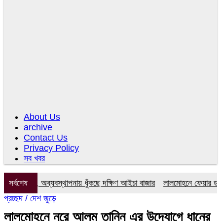
About Us
archive
Contact Us
Privacy Policy
সব খবর
কমিটি, অব্যবস্থাপনায় ধুঁকছে দক্ষিণ আইচা বাজার
সর্বশেষ
লালমোহনে ফেয়ার ডায়াগনস্ট
প্রচ্ছদ /
দেশ জুড়ে
লালমোহনে নূরে আলম তানিন এর উদ্যোগে ধানের