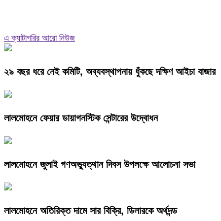
এ ক্যাটাগরির আরো নিউজ
২৯ বছর ধরে নেই কমিটি, অব্যবস্থাপনায় ধুঁকছে দক্ষিণ আইচা বাজার
লালমোহনে ফেয়ার ডায়াগনস্টিক সেন্টারের উদ্বোধন
লালমোহনে জুলাই গণঅভ্যুত্থান দিবস উপলক্ষে আলোচনা সভা
লালমোহনে অতিরিক্ত দামে সার বিক্রি, ডিলারকে অর্থদন্ড