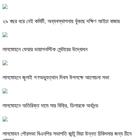
২৯ বছর ধরে নেই কমিটি, অব্যবস্থাপনায় ধুঁকছে দক্ষিণ আইচা বাজার
লালমোহনে ফেয়ার ডায়াগনস্টিক সেন্টারের উদ্বোধন
লালমোহনে জুলাই গণঅভ্যুত্থান দিবস উপলক্ষে আলোচনা সভা
লালমোহনে অতিরিক্ত দামে সার বিক্রি, ডিলারকে অর্থদন্ড
লালমোহন পৌরসভা বিএনপির সভাপতি জান্টু মিয়া উন্নত চিকিৎসার জন্য চীনে