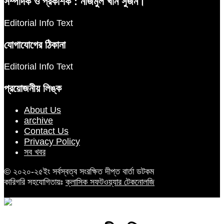
সম্পাদক ও প্রকাশক : নাজমুল খান সুজন।
Editorial Info Text
যোগাযোগের ঠিকানা
Editorial Info Text
প্রয়োজনীয় লিঙ্ক
About Us
archive
Contact Us
Privacy Policy
সব খবর
© ২০২০-২৫ইং সর্বস্বত্ব সংরক্ষিত দীপ্ত বার্তা ডটকম
কারিগরি সহযোগিতায়ঃ
ক্লাসিক সফটওয়্যার টেকনোলজি