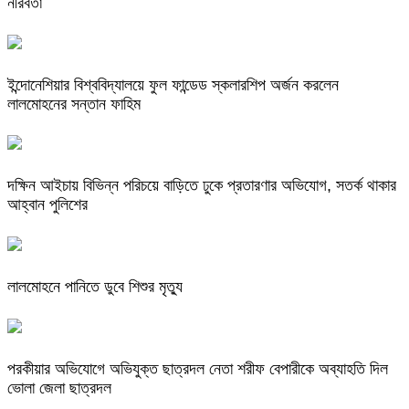
নীরবতা
ইন্দোনেশিয়ার বিশ্ববিদ্যালয়ে ফুল ফান্ডেড স্কলারশিপ অর্জন করলেন
লালমোহনের সন্তান ফাহিম
দক্ষিন আইচায় ‎বিভিন্ন পরিচয়ে বাড়িতে ঢুকে প্রতারণার অভিযোগ, সতর্ক থাকার
আহ্বান পুলিশের
লালমোহনে পানিতে ডুবে শিশুর মৃত্যু
পরকীয়ার অভিযোগে অভিযুক্ত ছাত্রদল নেতা শরীফ বেপারীকে অব্যাহতি দিল
ভোলা জেলা ছাত্রদল