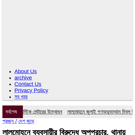
About Us
archive
Contact Us
Privacy Policy
সব খবর
ায়াগনস্টিক সেন্টারের উদ্বোধন
সর্বশেষ
লালমোহনে জুলাই গণঅভ্যুত্থান দিবস উপলক্
প্রচ্ছদ /
দেশ জুড়ে
লালমোহনে ব্যবসায়ীর বিরুদ্ধে অপপ্রচার, থানায়