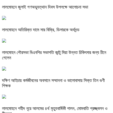
লালমোহনে জুলাই গণঅভ্যুত্থান দিবস উপলক্ষে আলোচনা সভা
লালমোহনে অতিরিক্ত দামে সার বিক্রি, ডিলারকে অর্থদন্ড
লালমোহন পৌরসভা বিএনপির সভাপতি জান্টু মিয়া উন্নত চিকিৎসার জন্য চীনে
গেলেন
দক্ষিণ আইচায় কর্মজীবনের অবসানে সম্মাননা ও ভালোবাসায় সিক্ত তিন গুণী
শিক্ষক
লালমোহনে শহীদ নূরে আলমের ৪র্থ মৃত্যুবার্ষিকী পালন, মোমবাতি প্রজ্জ্বলন ও