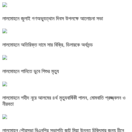
লালমোহনে জুলাই গণঅভ্যুত্থান দিবস উপলক্ষে আলোচনা সভা
লালমোহনে অতিরিক্ত দামে সার বিক্রি, ডিলারকে অর্থদন্ড
লালমোহনে পানিতে ডুবে শিশুর মৃত্যু
লালমোহনে শহীদ নূরে আলমের ৪র্থ মৃত্যুবার্ষিকী পালন, মোমবাতি প্রজ্জ্বলন ও
নীরবতা
লালমোহন পৌরসভা বিএনপির সভাপতি জান্টু মিয়া উন্নত চিকিৎসার জন্য চীনে