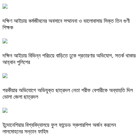
দক্ষিণ আইচায় কর্মজীবনের অবসানে সম্মাননা ও ভালোবাসায় সিক্ত তিন গুণী
শিক্ষক
দক্ষিন আইচায় ‎বিভিন্ন পরিচয়ে বাড়িতে ঢুকে প্রতারণার অভিযোগ, সতর্ক থাকার
আহ্বান পুলিশের
পরকীয়ার অভিযোগে অভিযুক্ত ছাত্রদল নেতা শরীফ বেপারীকে অব্যাহতি দিল
ভোলা জেলা ছাত্রদল
ইন্দোনেশিয়ার বিশ্ববিদ্যালয়ে ফুল ফান্ডেড স্কলারশিপ অর্জন করলেন
লালমোহনের সন্তান ফাহিম