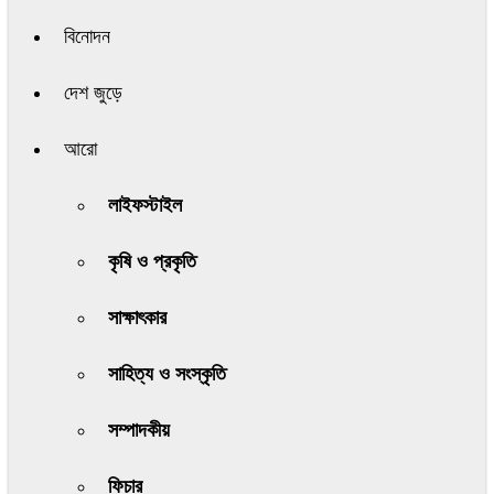
বিনোদন
দেশ জুড়ে
আরো
লাইফস্টাইল
কৃষি ও প্রকৃতি
সাক্ষাৎকার
সাহিত্য ও সংস্কৃতি
সম্পাদকীয়
ফিচার