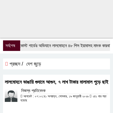
সর্বশেষ
কোস্ট গার্ডের অভিযানে লালমোহনে ৪৮ পিস ইয়াবাসহ মাদক কারবারি আ
প্রচ্ছদ /
দেশ জুড়ে
লালমোহনে ভাঙারি গুদামে আগুন, ৭ লাখ টাকার মালামাল পুড়ে ছাই
নিজস্ব প্রতিবেদক
আপডেট : ০৭:০২:৪১ অপরাহ্ন, সোমবার, ১৯ জানুয়ারী ২০২৬
২৪১ বার পড়া
হয়েছে