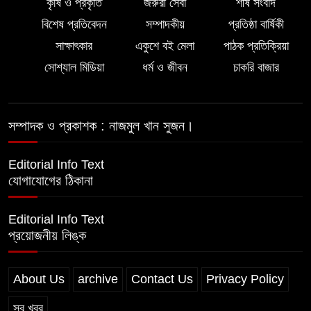
কৃষি ও প্রকৃতি
জরুরী সেবা
শীর্ষ সংবাদ
বিশেষ প্রতিবেদন
সম্পাদকীয়
প্রতিষ্ঠা বার্ষিকী
ইন্দোনেশিয়ার বিশ্ববিদ্যালয়ে ফুল ফান্ডেড
সাক্ষাৎকার
একুশে বই মেলা
পাঠক প্রতিক্রিয়া
স্কলারশিপ অর্জন করলেন লালমোহনের
সন্তান ফাহিম
সোশ্যাল মিডিয়া
ধর্ম ও জীবন
চাকরি বাজার
দক্ষিন আইচায় ‎বিভিন্ন পরিচয়ে বাড়িতে ঢুকে
প্রতারণার অভিযোগ, সতর্ক থাকার আহ্বান
সম্পাদক ও প্রকাশক : নাজমুল খান সুজন।
পুলিশের
Editorial Info Text
যোগাযোগের ঠিকানা
Editorial Info Text
প্রয়োজনীয় লিঙ্ক
About Us
archive
Contact Us
Privacy Policy
সব খবর