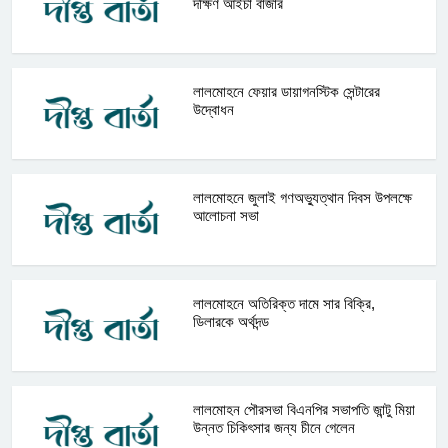
দক্ষিণ আইচা বাজার
লালমোহনে ফেয়ার ডায়াগনস্টিক সেন্টারের
উদ্বোধন
লালমোহনে জুলাই গণঅভ্যুত্থান দিবস উপলক্ষে
আলোচনা সভা
লালমোহনে অতিরিক্ত দামে সার বিক্রি,
ডিলারকে অর্থদন্ড
লালমোহন পৌরসভা বিএনপির সভাপতি জান্টু মিয়া
উন্নত চিকিৎসার জন্য চীনে গেলেন