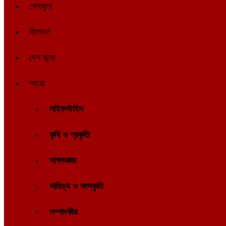
খেলাধুলা
বিনোদন
দেশ জুড়ে
আরো
লাইফস্টাইল
কৃষি ও প্রকৃতি
সাক্ষাৎকার
সাহিত্য ও সংস্কৃতি
সম্পাদকীয়