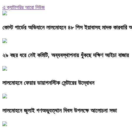
এ ক্যাটাগরির আরো নিউজ
কোস্ট গার্ডের অভিযানে লালমোহনে ৪৮ পিস ইয়াবাসহ মাদক কারবারি
২৯ বছর ধরে নেই কমিটি, অব্যবস্থাপনায় ধুঁকছে দক্ষিণ আইচা বাজার
লালমোহনে ফেয়ার ডায়াগনস্টিক সেন্টারের উদ্বোধন
লালমোহনে জুলাই গণঅভ্যুত্থান দিবস উপলক্ষে আলোচনা সভা