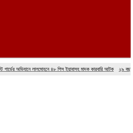
র্ডের অভিযানে লালমোহনে ৪৮ পিস ইয়াবাসহ মাদক কারবারি আটক
২৯ বছর ধরে নে