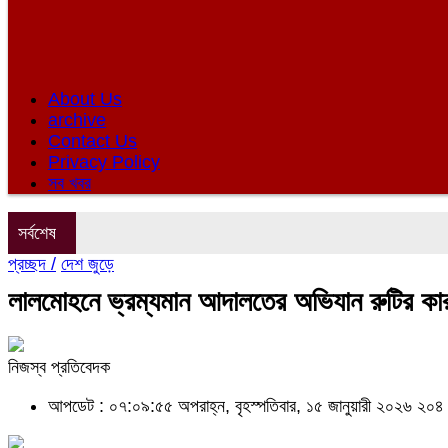
About Us
archive
Contact Us
Privacy Policy
সব খবর
সর্বশেষ
প্রচ্ছদ /
দেশ জুড়ে
লালমোহনে ভ্রম্যমান আদালতের অভিযান রুটির কার
নিজস্ব প্রতিবেদক
আপডেট : ০৭:০৯:৫৫ অপরাহ্ন, বৃহস্পতিবার, ১৫ জানুয়ারী ২০২৬
২০৪ 