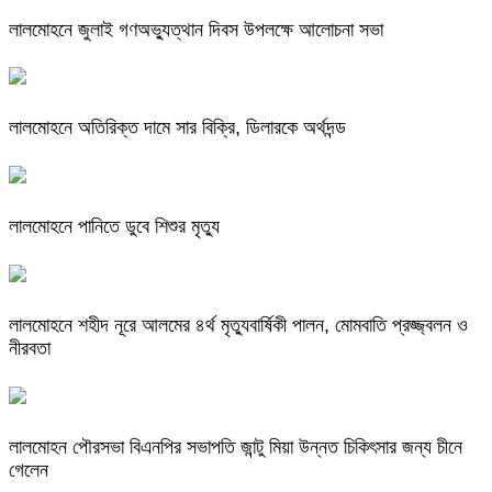
লালমোহনে জুলাই গণঅভ্যুত্থান দিবস উপলক্ষে আলোচনা সভা
লালমোহনে অতিরিক্ত দামে সার বিক্রি, ডিলারকে অর্থদন্ড
লালমোহনে পানিতে ডুবে শিশুর মৃত্যু
লালমোহনে শহীদ নূরে আলমের ৪র্থ মৃত্যুবার্ষিকী পালন, মোমবাতি প্রজ্জ্বলন ও
নীরবতা
লালমোহন পৌরসভা বিএনপির সভাপতি জান্টু মিয়া উন্নত চিকিৎসার জন্য চীনে
গেলেন