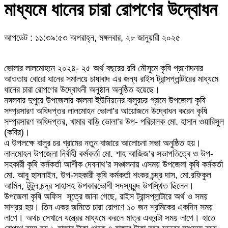
মাধ্যমে ধানের চারা রোপণের উদ্বোধন
আপডেট : ১১:৩৯:৫৩ অপরাহ্ন, মঙ্গলবার, ২৮ জানুয়ারী ২০২৫
ভোলার লালমোহনে ২০২৪- ২৫ অর্থ বছরের রবি মৌসুমে কৃষি প্রণোদনার
আওতায় বোরো ধানের সমালয়ে চাষাবাদ এর জন্য রাইস ট্রান্সপ্লান্টারের মাধ্যমে
ধানের চারা রোপণের উদ্বোধনী অনুষ্ঠান অনুষ্ঠিত হয়েছে।
মঙ্গলবার দুপুরে উপজেলার কালমা ইউনিয়নের বালুরচর গ্রামে উপজেলা কৃষি
সম্প্রসারণ অধিদপ্তর লালমোহন ভোলা’র আয়োজনে উদ্বোধন করেন কৃষি
সম্প্রসারণ অধিদপ্তর, খামার বাড়ি ভোলা’র উপ- পরিচালক মো. হাসান ওয়ারিসুল
(কবির)।
এ উপলক্ষে বালুর চর গ্রামের নতুন বাজারে আলোচনা সভা অনুষ্ঠিত হয়।
লালমোহন উপজেলা নির্বাহী কর্মকর্তা মো. শাহ আজিজ’র সভাপতিত্বে ও উপ-
সহকারী কৃষি কর্মকর্তা আশীক দেবনাথ’র সঞ্চালনায় এসময় উপজেলা কৃষি কর্মকর্তা
মো. আবু হাসনাইন, উপ-সহকারী কৃষি কর্মকর্তা শংকর চন্দ্র দাস, মো.রফিকুল
আমিন, টুটুল চন্দ্র সাহাসহ উপকারভোগী সদস্যবৃন্দ উপস্থিত ছিলেন।
উপজেলা কৃষি অফিস সূত্রে জানা গেছে, রাইস ট্রান্সপ্লান্টারে অর্থ ও সময়
সাশ্রয় হয়। তিন একর জমিতে চারা রোপণে ১০ জন শ্রমিকের একদিন সময়
লাগে। অথচ সেখানে যন্ত্রের মাধ্যমে করলে মাত্র একঘন্টা সময় লাগে। হাতে