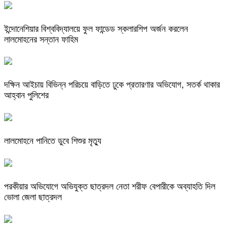
ইন্দোনেশিয়ার বিশ্ববিদ্যালয়ে ফুল ফান্ডেড স্কলারশিপ অর্জন করলেন
লালমোহনের সন্তান ফাহিম
দক্ষিন আইচায় ‎বিভিন্ন পরিচয়ে বাড়িতে ঢুকে প্রতারণার অভিযোগ, সতর্ক থাকার
আহ্বান পুলিশের
লালমোহনে পানিতে ডুবে শিশুর মৃত্যু
পরকীয়ার অভিযোগে অভিযুক্ত ছাত্রদল নেতা শরীফ বেপারীকে অব্যাহতি দিল
ভোলা জেলা ছাত্রদল