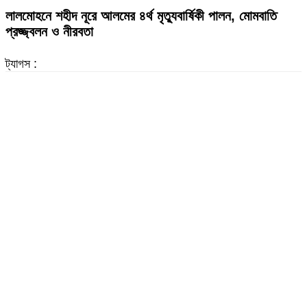
লালমোহনে শহীদ নূরে আলমের ৪র্থ মৃত্যুবার্ষিকী পালন, মোমবাতি
প্রজ্জ্বলন ও নীরবতা
ট্যাগস :