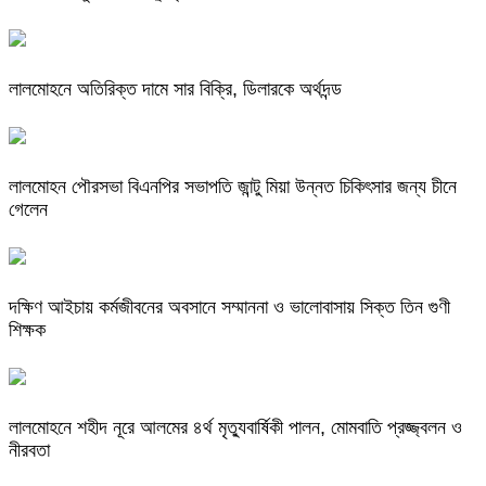
লালমোহনে অতিরিক্ত দামে সার বিক্রি, ডিলারকে অর্থদন্ড
লালমোহন পৌরসভা বিএনপির সভাপতি জান্টু মিয়া উন্নত চিকিৎসার জন্য চীনে
গেলেন
দক্ষিণ আইচায় কর্মজীবনের অবসানে সম্মাননা ও ভালোবাসায় সিক্ত তিন গুণী
শিক্ষক
লালমোহনে শহীদ নূরে আলমের ৪র্থ মৃত্যুবার্ষিকী পালন, মোমবাতি প্রজ্জ্বলন ও
নীরবতা