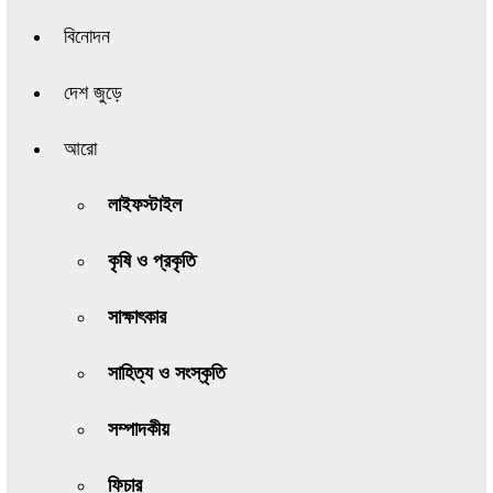
বিনোদন
দেশ জুড়ে
আরো
লাইফস্টাইল
কৃষি ও প্রকৃতি
সাক্ষাৎকার
সাহিত্য ও সংস্কৃতি
সম্পাদকীয়
ফিচার