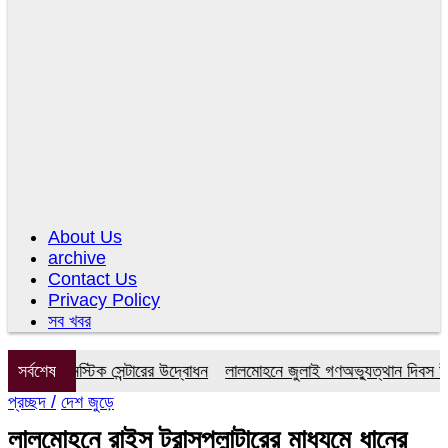
About Us
archive
Contact Us
Privacy Policy
সব খবর
ায়াগনস্টিক সেন্টারের উদ্বোধন
সর্বশেষ
লালমোহনে জুলাই গণঅভ্যুত্থান দিবস উপলক্ষ
প্রচ্ছদ /
দেশ জুড়ে
লালমোহনে রাইস ট্রান্সপ্লান্টারের মাধ্যমে ধানের