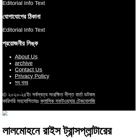
Editorial Info Text
যোগাযোগের ঠিকানা
Editorial Info Text
প্রয়োজনীয় লিঙ্ক
About Us
archive
Contact Us
Privacy Policy
সব খবর
© ২০২০-২৫ইং সর্বস্বত্ব সংরক্ষিত দীপ্ত বার্তা ডটকম
কারিগরি সহযোগিতায়ঃ
ক্লাসিক সফটওয়্যার টেকনোলজি
লালমোহনে রাইস ট্রান্সপ্লান্টারের