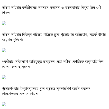
দক্ষিণ আইচায় কর্মজীবনের অবসানে সম্মাননা ও ভালোবাসায় সিক্ত তিন গুণী
শিক্ষক
দক্ষিন আইচায় ‎বিভিন্ন পরিচয়ে বাড়িতে ঢুকে প্রতারণার অভিযোগ, সতর্ক থাকার
আহ্বান পুলিশের
পরকীয়ার অভিযোগে অভিযুক্ত ছাত্রদল নেতা শরীফ বেপারীকে অব্যাহতি দিল
ভোলা জেলা ছাত্রদল
ইন্দোনেশিয়ার বিশ্ববিদ্যালয়ে ফুল ফান্ডেড স্কলারশিপ অর্জন করলেন
লালমোহনের সন্তান ফাহিম