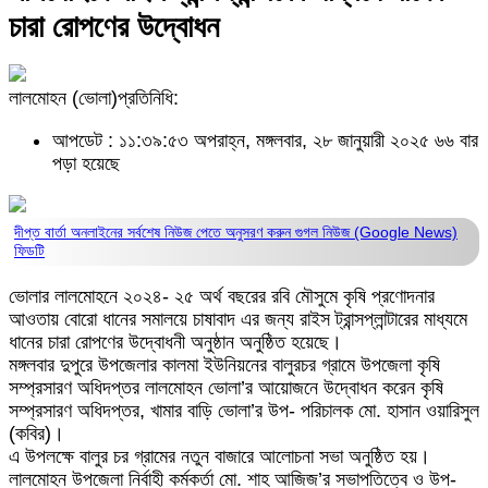
চারা রোপণের উদ্বোধন
লালমোহন (ভোলা)প্রতিনিধি:
আপডেট : ১১:৩৯:৫৩ অপরাহ্ন, মঙ্গলবার, ২৮ জানুয়ারী ২০২৫
৬৬ বার
পড়া হয়েছে
দীপ্ত বার্তা অনলাইনের সর্বশেষ নিউজ পেতে অনুসরণ করুন
গুগল নিউজ (Google News)
ফিডটি
ভোলার লালমোহনে ২০২৪- ২৫ অর্থ বছরের রবি মৌসুমে কৃষি প্রণোদনার
আওতায় বোরো ধানের সমালয়ে চাষাবাদ এর জন্য রাইস ট্রান্সপ্লান্টারের মাধ্যমে
ধানের চারা রোপণের উদ্বোধনী অনুষ্ঠান অনুষ্ঠিত হয়েছে।
মঙ্গলবার দুপুরে উপজেলার কালমা ইউনিয়নের বালুরচর গ্রামে উপজেলা কৃষি
সম্প্রসারণ অধিদপ্তর লালমোহন ভোলা’র আয়োজনে উদ্বোধন করেন কৃষি
সম্প্রসারণ অধিদপ্তর, খামার বাড়ি ভোলা’র উপ- পরিচালক মো. হাসান ওয়ারিসুল
(কবির)।
এ উপলক্ষে বালুর চর গ্রামের নতুন বাজারে আলোচনা সভা অনুষ্ঠিত হয়।
লালমোহন উপজেলা নির্বাহী কর্মকর্তা মো. শাহ আজিজ’র সভাপতিত্বে ও উপ-