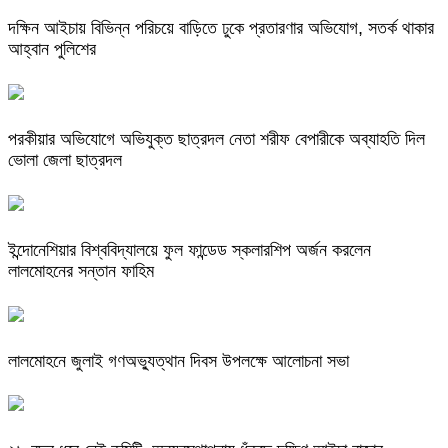
দক্ষিন আইচায় ‎বিভিন্ন পরিচয়ে বাড়িতে ঢুকে প্রতারণার অভিযোগ, সতর্ক থাকার
আহ্বান পুলিশের
পরকীয়ার অভিযোগে অভিযুক্ত ছাত্রদল নেতা শরীফ বেপারীকে অব্যাহতি দিল
ভোলা জেলা ছাত্রদল
ইন্দোনেশিয়ার বিশ্ববিদ্যালয়ে ফুল ফান্ডেড স্কলারশিপ অর্জন করলেন
লালমোহনের সন্তান ফাহিম
লালমোহনে জুলাই গণঅভ্যুত্থান দিবস উপলক্ষে আলোচনা সভা