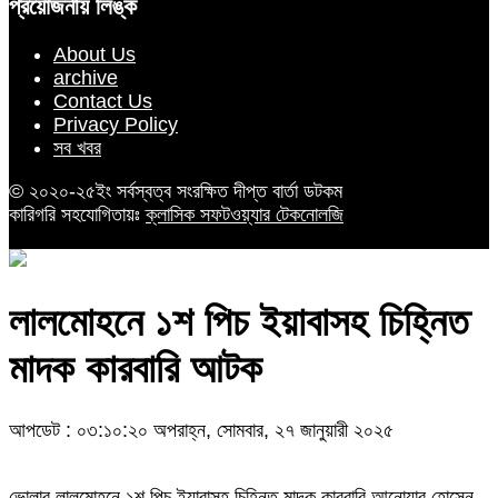
প্রয়োজনীয় লিঙ্ক
About Us
archive
Contact Us
Privacy Policy
সব খবর
© ২০২০-২৫ইং সর্বস্বত্ব সংরক্ষিত দীপ্ত বার্তা ডটকম
কারিগরি সহযোগিতায়ঃ
ক্লাসিক সফটওয়্যার টেকনোলজি
লালমোহনে ১শ পিচ ইয়াবাসহ চিহ্নিত
মাদক কারবারি আটক
আপডেট : ০৩:১০:২০ অপরাহ্ন, সোমবার, ২৭ জানুয়ারী ২০২৫
ভোলার লালমোহনে ১শ পিচ ইয়াবাসহ চিহ্নিত মাদক কারবারি আনোয়ার হোসেন