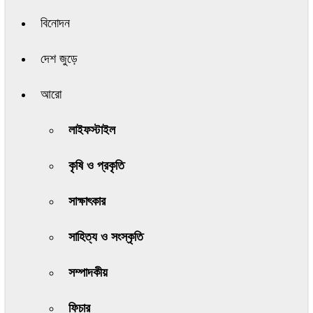
বিনোদন
দেশ জুড়ে
আরো
লাইফস্টাইল
কৃষি ও প্রকৃতি
সাক্ষাৎকার
সাহিত্য ও সংস্কৃতি
সম্পাদকীয়
ফিচার