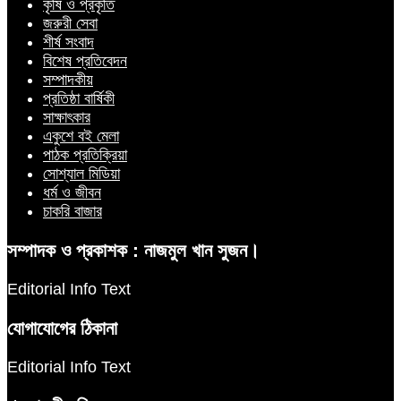
কৃষি ও প্রকৃতি
জরুরী সেবা
শীর্ষ সংবাদ
বিশেষ প্রতিবেদন
সম্পাদকীয়
প্রতিষ্ঠা বার্ষিকী
সাক্ষাৎকার
একুশে বই মেলা
পাঠক প্রতিক্রিয়া
সোশ্যাল মিডিয়া
ধর্ম ও জীবন
চাকরি বাজার
সম্পাদক ও প্রকাশক : নাজমুল খান সুজন।
Editorial Info Text
যোগাযোগের ঠিকানা
Editorial Info Text