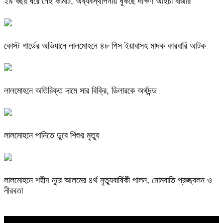
২৯ বছর ধরে নেই কমিটি, অব্যবস্থাপনায় ধুঁকছে দক্ষিণ আইচা বাজার
কোস্ট গার্ডের অভিযানে লালমোহনে ৪৮ পিস ইয়াবাসহ মাদক কারবারি আটক
লালমোহনে অতিরিক্ত দামে সার বিক্রি, ডিলারকে অর্থদন্ড
লালমোহনে পানিতে ডুবে শিশুর মৃত্যু
লালমোহনে শহীদ নূরে আলমের ৪র্থ মৃত্যুবার্ষিকী পালন, মোমবাতি প্রজ্জ্বলন ও
নীরবতা