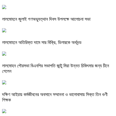
লালমোহনে জুলাই গণঅভ্যুত্থান দিবস উপলক্ষে আলোচনা সভা
লালমোহনে অতিরিক্ত দামে সার বিক্রি, ডিলারকে অর্থদন্ড
লালমোহন পৌরসভা বিএনপির সভাপতি জান্টু মিয়া উন্নত চিকিৎসার জন্য চীনে
গেলেন
দক্ষিণ আইচায় কর্মজীবনের অবসানে সম্মাননা ও ভালোবাসায় সিক্ত তিন গুণী
শিক্ষক