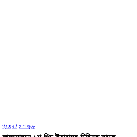
প্রচ্ছদ /
দেশ জুড়ে