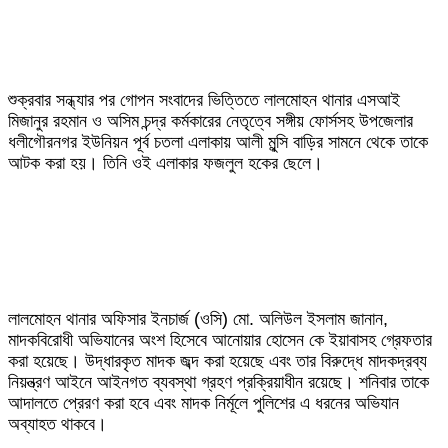
শুক্রবার সন্ধ্যার পর গোপন সংবাদের ভিত্তিতে লালমোহন থানার এসআই
মিজানুর রহমান ও অসিম চন্দ্র কর্মকারের নেতৃত্বে সঙ্গীয় ফোর্সসহ উপজেলার
ধলীগৌরনগর ইউনিয়ন পূর্ব চতলা এলাকায় আলী মুন্সি বাড়ির সামনে থেকে তাকে
আটক করা হয়। তিনি ওই এলাকার ফজলুল হকের ছেলে।
লালমোহন থানার অফিসার ইনচার্জ (ওসি) মো. অলিউল ইসলাম জানান,
মাদকবিরোধী অভিযানের অংশ হিসেবে আনোয়ার হোসেন কে ইয়াবাসহ গ্রেফতার
করা হয়েছে। উদ্ধারকৃত মাদক জব্দ করা হয়েছে এবং তার বিরুদ্ধে মাদকদ্রব্য
নিয়ন্ত্রণ আইনে আইনগত ব্যবস্থা গ্রহণ প্রক্রিয়াধীন রয়েছে। শনিবার তাকে
আদালতে প্রেরণ করা হবে এবং মাদক নির্মূলে পুলিশের এ ধরনের অভিযান
অব্যাহত থাকবে।