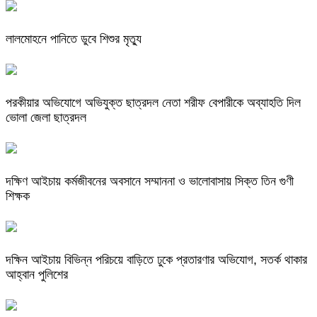
লালমোহনে পানিতে ডুবে শিশুর মৃত্যু
পরকীয়ার অভিযোগে অভিযুক্ত ছাত্রদল নেতা শরীফ বেপারীকে অব্যাহতি দিল
ভোলা জেলা ছাত্রদল
দক্ষিণ আইচায় কর্মজীবনের অবসানে সম্মাননা ও ভালোবাসায় সিক্ত তিন গুণী
শিক্ষক
দক্ষিন আইচায় ‎বিভিন্ন পরিচয়ে বাড়িতে ঢুকে প্রতারণার অভিযোগ, সতর্ক থাকার
আহ্বান পুলিশের