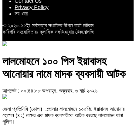
Contact Us
Privacy Policy
সব খবর
© ২০২০-২৫ইং সর্বস্বত্ব সংরক্ষিত দীপ্ত বার্তা ডটকম
কারিগরি সহযোগিতায়ঃ
ক্লাসিক সফটওয়্যার টেকনোলজি
লালমোহনে ১০০ পিস ইয়াবাসহ
আনোয়ার নামে মাদক ব্যবসায়ী আটক
আপডেট : ০৯:৪৪:০৮ অপরাহ্ন, শুক্রবার, ৬ মার্চ ২০২৬
জেলা প্রতিনিধি (ভোলা) :ভোলার লালমোহনে ১০০পিচ ইয়াবাসহ আনোয়ার
হোসেন (৪২) নামের এক মাদক ব্যবসায়ীকে আটক করেছে লালমোহন থানা
পুলিশ।