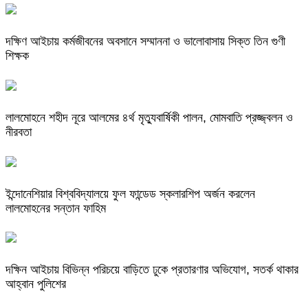
দক্ষিণ আইচায় কর্মজীবনের অবসানে সম্মাননা ও ভালোবাসায় সিক্ত তিন গুণী
শিক্ষক
লালমোহনে শহীদ নূরে আলমের ৪র্থ মৃত্যুবার্ষিকী পালন, মোমবাতি প্রজ্জ্বলন ও
নীরবতা
ইন্দোনেশিয়ার বিশ্ববিদ্যালয়ে ফুল ফান্ডেড স্কলারশিপ অর্জন করলেন
লালমোহনের সন্তান ফাহিম
দক্ষিন আইচায় ‎বিভিন্ন পরিচয়ে বাড়িতে ঢুকে প্রতারণার অভিযোগ, সতর্ক থাকার
আহ্বান পুলিশের