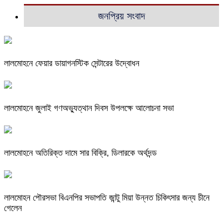
জনপ্রিয় সংবাদ
লালমোহনে ফেয়ার ডায়াগনস্টিক সেন্টারের উদ্বোধন
লালমোহনে জুলাই গণঅভ্যুত্থান দিবস উপলক্ষে আলোচনা সভা
লালমোহনে অতিরিক্ত দামে সার বিক্রি, ডিলারকে অর্থদন্ড
লালমোহন পৌরসভা বিএনপির সভাপতি জান্টু মিয়া উন্নত চিকিৎসার জন্য চীনে
গেলেন