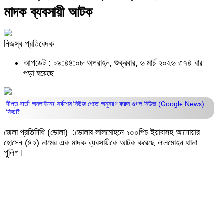
মাদক ব্যবসায়ী আটক
নিজস্ব প্রতিবেদক
আপডেট : ০৯:৪৪:০৮ অপরাহ্ন, শুক্রবার, ৬ মার্চ ২০২৬
৩৭৪ বার
পড়া হয়েছে
দীপ্ত বার্তা অনলাইনের সর্বশেষ নিউজ পেতে অনুসরণ করুন
গুগল নিউজ (Google News)
ফিডটি
জেলা প্রতিনিধি (ভোলা) :ভোলার লালমোহনে ১০০পিচ ইয়াবাসহ আনোয়ার
হোসেন (৪২) নামের এক মাদক ব্যবসায়ীকে আটক করেছে লালমোহন থানা
পুলিশ।