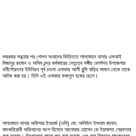
শুক্রবার সন্ধ্যার পর গোপন সংবাদের ভিত্তিতে লালমোহন থানার এসআই
মিজানুর রহমান ও অসিম চন্দ্র কর্মকারের নেতৃত্বে সঙ্গীয় ফোর্সসহ উপজেলার
ধলীগৌরনগর ইউনিয়ন পূর্ব চতলা এলাকায় আলী মুন্সি বাড়ির সামনে থেকে তাকে
আটক করা হয়। তিনি ওই এলাকার ফজলুল হকের ছেলে।
লালমোহন থানার অফিসার ইনচার্জ (ওসি) মো. অলিউল ইসলাম জানান,
মাদকবিরোধী অভিযানের অংশ হিসেবে আনোয়ার হোসেন কে ইয়াবাসহ গ্রেফতার