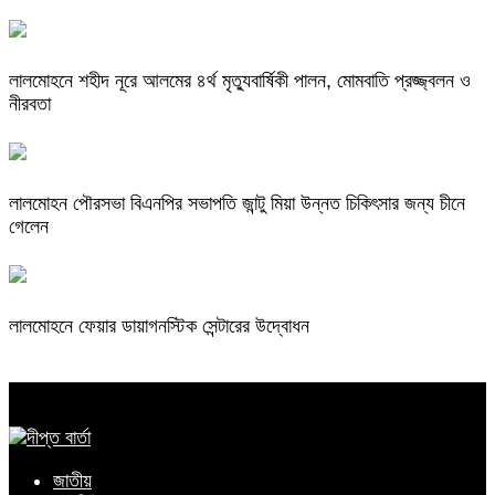
লালমোহনে শহীদ নূরে আলমের ৪র্থ মৃত্যুবার্ষিকী পালন, মোমবাতি প্রজ্জ্বলন ও
নীরবতা
লালমোহন পৌরসভা বিএনপির সভাপতি জান্টু মিয়া উন্নত চিকিৎসার জন্য চীনে
গেলেন
লালমোহনে ফেয়ার ডায়াগনস্টিক সেন্টারের উদ্বোধন
জাতীয়