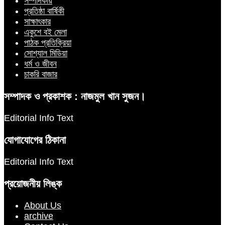
সম্পাদকীয়
প্রতিষ্ঠা বার্ষিকী
সাক্ষাৎকার
একুশে বই মেলা
পাঠক প্রতিক্রিয়া
সোশ্যাল মিডিয়া
ধর্ম ও জীবন
চাকরি বাজার
সম্পাদক ও প্রকাশক : নাজমুল খান সুজন।
Editorial Info Text
যোগাযোগের ঠিকানা
Editorial Info Text
প্রয়োজনীয় লিঙ্ক
About Us
archive