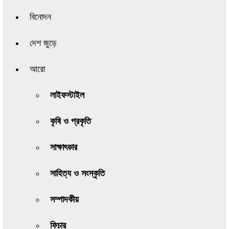
বিনোদন
দেশ জুড়ে
আরো
লাইফস্টাইল
কৃষি ও প্রকৃতি
সাক্ষাৎকার
সাহিত্য ও সংস্কৃতি
সম্পাদকীয়
ফিচার