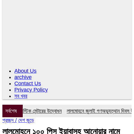
About Us
archive
Contact Us
Privacy Policy
সব খবর
ায়াগনস্টিক সেন্টারের উদ্বোধন
সর্বশেষ
লালমোহনে জুলাই গণঅভ্যুত্থান দিবস উপলক্
প্রচ্ছদ /
দেশ জুড়ে
লালমোহনে ১০০ পিস ইয়াবাসহ আনোয়ার নামে