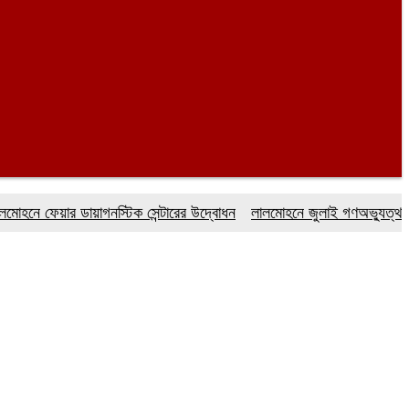
 ফেয়ার ডায়াগনস্টিক সেন্টারের উদ্বোধন
লালমোহনে জুলাই গণঅভ্যুত্থান দিব