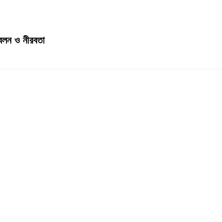
জ্বলন ও নীরবতা