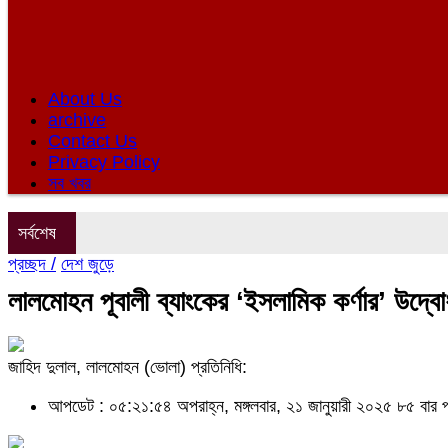
About Us
archive
Contact Us
Privacy Policy
সব খবর
সর্বশেষ
প্রচ্ছদ /
দেশ জুড়ে
লালমোহন পূবালী ব্যাংকের ‘ইসলামিক কর্ণার’ উদ্ব
জাহিদ দুলাল, লালমোহন (ভোলা) প্রতিনিধি:
আপডেট : ০৫:২১:৫৪ অপরাহ্ন, মঙ্গলবার, ২১ জানুয়ারী ২০২৫
৮৫ বার 