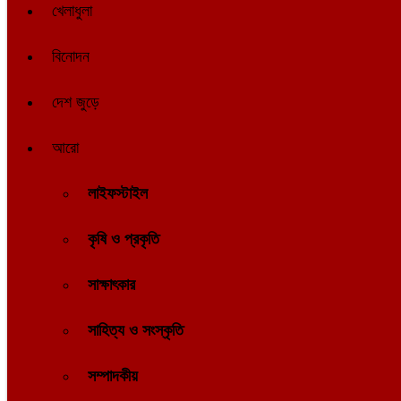
খেলাধুলা
বিনোদন
দেশ জুড়ে
আরো
লাইফস্টাইল
কৃষি ও প্রকৃতি
সাক্ষাৎকার
সাহিত্য ও সংস্কৃতি
সম্পাদকীয়