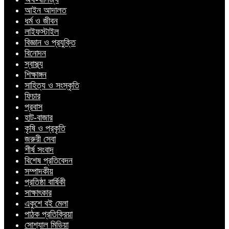
আইন আদালত
ধর্ম ও জীবন
লাইফস্টাইল
বিজ্ঞান ও প্রযুক্তি
বিনোদন
স্বাস্থ্য
শিক্ষাঙ্গন
সাহিত্য ও সংস্কৃতি
ফিচার
প্রবাস
হাট-বাজার
কৃষি ও প্রকৃতি
জরুরী সেবা
শীর্ষ সংবাদ
বিশেষ প্রতিবেদন
সম্পাদকীয়
প্রতিষ্ঠা বার্ষিকী
সাক্ষাৎকার
একুশে বই মেলা
পাঠক প্রতিক্রিয়া
সোশ্যাল মিডিয়া