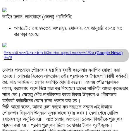
জাহিদ দুলাল, লালমোহন (ভোলা) প্রতিনিধি:
আপডেট : ০৭:২৯:৩২ অপরাহ্ন, সোমবার, ২৭ জানুয়ারী ২০২৫
৭৩
বার পড়া হয়েছে
দীপ্ত বার্তা অনলাইনের সর্বশেষ নিউজ পেতে অনুসরণ করুন
গুগল নিউজ (Google News)
ফিডটি
ভোলার লালমোহন পৌরসভার ছয় দিন ব্যাপী করমেলার সমাপ্তি ঘোষণা করা
হয়েছে। সোমবার বিকেলে লালমোহন পৌর প্রশাসক ও উপজেলা নির্বাহী কর্মকর্তা
মো. শাহ আজিজ এ মেলার সমাপ্তি ঘোষণা করেন। এসময় পৌর প্রশাসক
বলেন, করমেলায় অংশ নিয়ে যারা কর দিয়েছেন তাদের সার্ভিসটা আমরা কৃতজ্ঞতার
সাথে দেব। যেহেতু পৌর নাগরিকদের করের টাকায় উন্নয়ন ও পৌরসভার
কর্মকর্তা কর্মচারীদের বেতন ভাতা প্রদান করা হয়।
তিনি আরো বলেন, আমরা চেষ্টা করবো যত দ্রæত সম্ভব এই টাকাকে
পৌরসভার বিদ্যমান উন্নয়ন মূলক কাজে ব্যায় করার। মেলা শেষে ঘোষিত
র‌্যাফেল ড্র অনুষ্ঠিত হয়। এতে মেলায় অংশনেয়া ১০জন বিজয়ীকে পুরস্কার
প্রদান করা হয়। প্রথম পুরস্কার ছিলো ১০হাজার টাকার প্রাইজবন্ড।