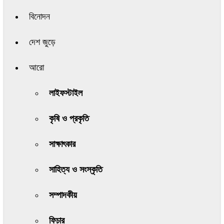
বিনোদন
দেশ জুড়ে
আরো
লাইফস্টাইল
কৃষি ও প্রকৃতি
সাক্ষাৎকার
সাহিত্য ও সংস্কৃতি
সম্পাদকীয়
ফিচার