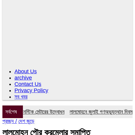
About Us
archive
Contact Us
Privacy Policy
সব খবর
 ডায়াগনস্টিক সেন্টারের উদ্বোধন
সর্বশেষ
লালমোহনে জুলাই গণঅভ্যুত্থান দিবস উপলক
প্রচ্ছদ /
দেশ জুড়ে
লালমোহন পৌর করমেলার সমাপ্তি