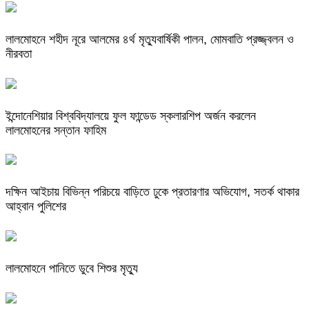
লালমোহনে শহীদ নূরে আলমের ৪র্থ মৃত্যুবার্ষিকী পালন, মোমবাতি প্রজ্জ্বলন ও
নীরবতা
ইন্দোনেশিয়ার বিশ্ববিদ্যালয়ে ফুল ফান্ডেড স্কলারশিপ অর্জন করলেন
লালমোহনের সন্তান ফাহিম
দক্ষিন আইচায় ‎বিভিন্ন পরিচয়ে বাড়িতে ঢুকে প্রতারণার অভিযোগ, সতর্ক থাকার
আহ্বান পুলিশের
লালমোহনে পানিতে ডুবে শিশুর মৃত্যু