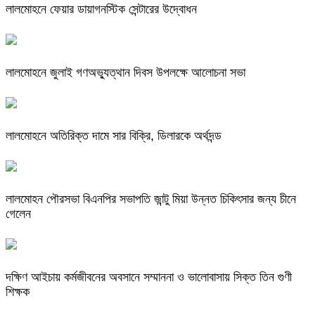
লালমোহনে ফেয়ার ডায়াগনস্টিক সেন্টারের উদ্বোধন
লালমোহনে জুলাই গণঅভ্যুত্থান দিবস উপলক্ষে আলোচনা সভা
লালমোহনে অতিরিক্ত দামে সার বিক্রি, ডিলারকে অর্থদন্ড
লালমোহন পৌরসভা বিএনপির সভাপতি জান্টু মিয়া উন্নত চিকিৎসার জন্য চীনে
গেলেন
দক্ষিণ আইচায় কর্মজীবনের অবসানে সম্মাননা ও ভালোবাসায় সিক্ত তিন গুণী
শিক্ষক