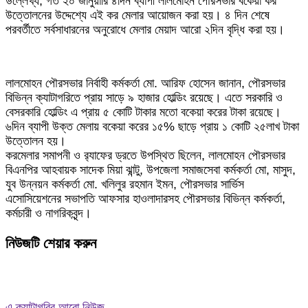
উল্লেখ্য, গত ২০ জানুয়ারি ৪দিন ব্যাপী লালমোহন পৌরসভার বকেয়া কর
উত্তোলনের উদ্দেশ্যে এই কর মেলার আয়োজন করা হয়। ৪ দিন শেষে
পরবর্তীতে সর্বসাধারনের অনুরোধে মেলার মেয়াদ আরো ২দিন বৃদ্ধি করা হয়।
লালমোহন পৌরসভার নির্বাহী কর্মকর্তা মো. আরিফ হোসেন জানান, পৌরসভার
বিভিন্ন ক্যাটাগরিতে প্রায় সাড়ে ৯ হাজার হোল্ডিং রয়েছে। এতে সরকারি ও
বেসরকারি হোল্ডিং এ প্রায় ৫ কোটি টাকার মতো বকেয়া করের টাকা রয়েছে।
৬দিন ব্যাপী উক্ত মেলায় বকেয়া করের ১৫% ছাড়ে প্রায় ১ কোটি ২৫লাখ টাকা
উত্তোলন হয়।
করমেলার সমাপনী ও র‌্যাফের ড্রতে উপস্থিত ছিলেন, লালমোহন পৌরসভার
বিএনপির আহবায়ক সাদেক মিয়া ঝান্টু, উপজেলা সমাজসেবা কর্মকর্তা মো, মাসুদ,
যুব উন্নয়ন কর্মকর্তা মো. খলিলুর রহমান ইমন, পৌরসভার সার্ভিস
এসোসিয়েশনের সভাপতি আফসার হাওলাদারসহ পৌরসভার বিভিন্ন কর্মকর্তা,
কর্মচারী ও নাগরিকবৃন্দ।
নিউজটি শেয়ার করুন
এ ক্যাটাগরির আরো নিউজ