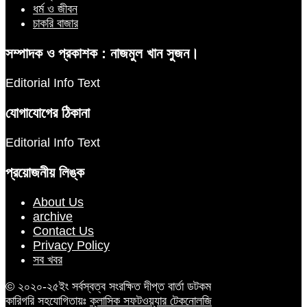
ধর্ম ও জীবন
চাকরি বাজার
সম্পাদক ও প্রকাশক : নাজমুল খান সুজন।
Editorial Info Text
যোগাযোগের ঠিকানা
Editorial Info Text
প্রয়োজনীয় লিঙ্ক
About Us
archive
Contact Us
Privacy Policy
সব খবর
© ২০২০-২৫ইং সর্বস্বত্ব সংরক্ষিত দীপ্ত বার্তা ডটকম
কারিগরি সহযোগিতায়ঃ
ক্লাসিক সফটওয়্যার টেকনোলজি