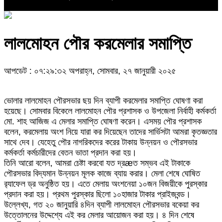
লালমোহন পৌর করমেলার সমাপ্তি
আপডেট : ০৭:২৯:৩২ অপরাহ্ন, সোমবার, ২৭ জানুয়ারী ২০২৫
ভোলার লালমোহন পৌরসভার ছয় দিন ব্যাপী করমেলার সমাপ্তি ঘোষণা করা
হয়েছে। সোমবার বিকেলে লালমোহন পৌর প্রশাসক ও উপজেলা নির্বাহী কর্মকর্তা
মো. শাহ আজিজ এ মেলার সমাপ্তি ঘোষণা করেন। এসময় পৌর প্রশাসক
বলেন, করমেলায় অংশ নিয়ে যারা কর দিয়েছেন তাদের সার্ভিসটা আমরা কৃতজ্ঞতার
সাথে দেব। যেহেতু পৌর নাগরিকদের করের টাকায় উন্নয়ন ও পৌরসভার
কর্মকর্তা কর্মচারীদের বেতন ভাতা প্রদান করা হয়।
তিনি আরো বলেন, আমরা চেষ্টা করবো যত দ্রæত সম্ভব এই টাকাকে
পৌরসভার বিদ্যমান উন্নয়ন মূলক কাজে ব্যায় করার। মেলা শেষে ঘোষিত
র‌্যাফেল ড্র অনুষ্ঠিত হয়। এতে মেলায় অংশনেয়া ১০জন বিজয়ীকে পুরস্কার
প্রদান করা হয়। প্রথম পুরস্কার ছিলো ১০হাজার টাকার প্রাইজবন্ড।
উল্লেখ্য, গত ২০ জানুয়ারি ৪দিন ব্যাপী লালমোহন পৌরসভার বকেয়া কর
উত্তোলনের উদ্দেশ্যে এই কর মেলার আয়োজন করা হয়। ৪ দিন শেষে