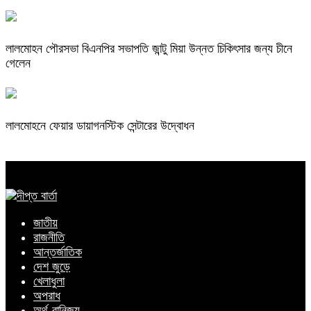
লালমোহন পৌরসভা বিএনপির সভাপতি জান্টু মিয়া উন্নত চিকিৎসার জন্য চীনে
গেলেন
লালমোহনে ফেয়ার ডায়াগনস্টিক সেন্টারের উদ্বোধন
জাতীয়
রাজনীতি
আন্তর্জাতিক
দেশ জুড়ে
খেলাধুলা
অপরাধ
অর্থ-বানিজ্য