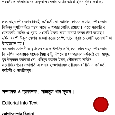
পরবর্তীতে সর্বসাধারনের অনুরোধে মেলার মেয়াদ আরো ২দিন বৃদ্ধি করা হয়।
লালমোহন পৌরসভার নির্বাহী কর্মকর্তা মো. আরিফ হোসেন জানান, পৌরসভার
বিভিন্ন ক্যাটাগরিতে প্রায় সাড়ে ৯ হাজার হোল্ডিং রয়েছে। এতে সরকারি ও
বেসরকারি হোল্ডিং এ প্রায় ৫ কোটি টাকার মতো বকেয়া করের টাকা রয়েছে।
৬দিন ব্যাপী উক্ত মেলায় বকেয়া করের ১৫% ছাড়ে প্রায় ১ কোটি ২৫লাখ টাকা
উত্তোলন হয়।
করমেলার সমাপনী ও র‌্যাফের ড্রতে উপস্থিত ছিলেন, লালমোহন পৌরসভার
বিএনপির আহবায়ক সাদেক মিয়া ঝান্টু, উপজেলা সমাজসেবা কর্মকর্তা মো, মাসুদ,
যুব উন্নয়ন কর্মকর্তা মো. খলিলুর রহমান ইমন, পৌরসভার সার্ভিস
এসোসিয়েশনের সভাপতি আফসার হাওলাদারসহ পৌরসভার বিভিন্ন কর্মকর্তা,
কর্মচারী ও নাগরিকবৃন্দ।
সম্পাদক ও প্রকাশক : নাজমুল খান সুজন।
Editorial Info Text
যোগাযোগের ঠিকানা