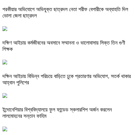
পরকীয়ার অভিযোগে অভিযুক্ত ছাত্রদল নেতা শরীফ বেপারীকে অব্যাহতি দিল
ভোলা জেলা ছাত্রদল
দক্ষিণ আইচায় কর্মজীবনের অবসানে সম্মাননা ও ভালোবাসায় সিক্ত তিন গুণী
শিক্ষক
দক্ষিন আইচায় ‎বিভিন্ন পরিচয়ে বাড়িতে ঢুকে প্রতারণার অভিযোগ, সতর্ক থাকার
আহ্বান পুলিশের
ইন্দোনেশিয়ার বিশ্ববিদ্যালয়ে ফুল ফান্ডেড স্কলারশিপ অর্জন করলেন
লালমোহনের সন্তান ফাহিম