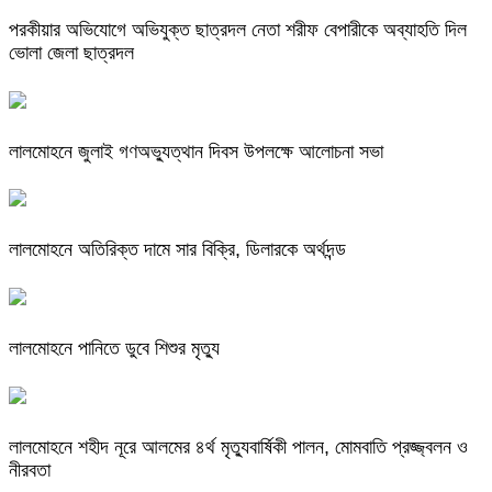
পরকীয়ার অভিযোগে অভিযুক্ত ছাত্রদল নেতা শরীফ বেপারীকে অব্যাহতি দিল
ভোলা জেলা ছাত্রদল
লালমোহনে জুলাই গণঅভ্যুত্থান দিবস উপলক্ষে আলোচনা সভা
লালমোহনে অতিরিক্ত দামে সার বিক্রি, ডিলারকে অর্থদন্ড
লালমোহনে পানিতে ডুবে শিশুর মৃত্যু
লালমোহনে শহীদ নূরে আলমের ৪র্থ মৃত্যুবার্ষিকী পালন, মোমবাতি প্রজ্জ্বলন ও
নীরবতা