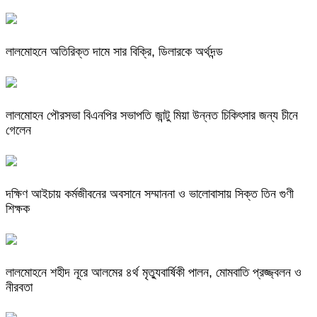
লালমোহনে অতিরিক্ত দামে সার বিক্রি, ডিলারকে অর্থদন্ড
লালমোহন পৌরসভা বিএনপির সভাপতি জান্টু মিয়া উন্নত চিকিৎসার জন্য চীনে
গেলেন
দক্ষিণ আইচায় কর্মজীবনের অবসানে সম্মাননা ও ভালোবাসায় সিক্ত তিন গুণী
শিক্ষক
লালমোহনে শহীদ নূরে আলমের ৪র্থ মৃত্যুবার্ষিকী পালন, মোমবাতি প্রজ্জ্বলন ও
নীরবতা