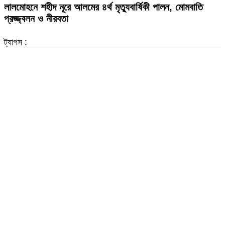
লালমোহনে শহীদ নূরে আলমের ৪র্থ মৃত্যুবার্ষিকী পালন, মোমবাতি
প্রজ্জ্বলন ও নীরবতা
ট্যাগস :