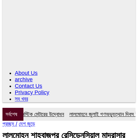
About Us
archive
Contact Us
Privacy Policy
সব খবর
ডায়াগনস্টিক সেন্টারের উদ্বোধন
সর্বশেষ
লালমোহনে জুলাই গণঅভ্যুত্থান দিবস উপলক্
প্রচ্ছদ /
দেশ জুড়ে
লালমোহন শাহবাজপুর রেসিডেনসিয়াল মাদরাসার