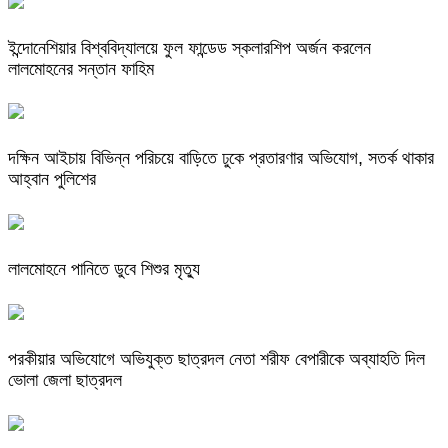
ইন্দোনেশিয়ার বিশ্ববিদ্যালয়ে ফুল ফান্ডেড স্কলারশিপ অর্জন করলেন
লালমোহনের সন্তান ফাহিম
দক্ষিন আইচায় ‎বিভিন্ন পরিচয়ে বাড়িতে ঢুকে প্রতারণার অভিযোগ, সতর্ক থাকার
আহ্বান পুলিশের
লালমোহনে পানিতে ডুবে শিশুর মৃত্যু
পরকীয়ার অভিযোগে অভিযুক্ত ছাত্রদল নেতা শরীফ বেপারীকে অব্যাহতি দিল
ভোলা জেলা ছাত্রদল