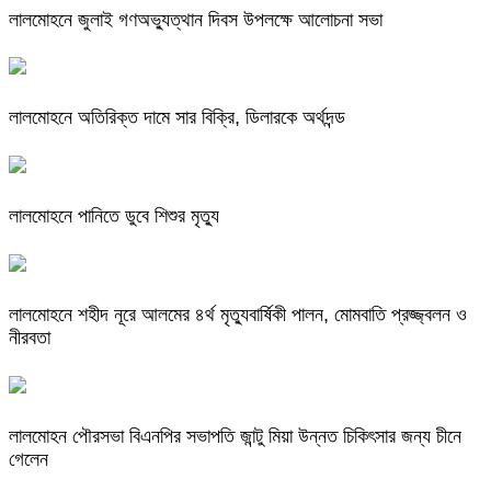
লালমোহনে জুলাই গণঅভ্যুত্থান দিবস উপলক্ষে আলোচনা সভা
লালমোহনে অতিরিক্ত দামে সার বিক্রি, ডিলারকে অর্থদন্ড
লালমোহনে পানিতে ডুবে শিশুর মৃত্যু
লালমোহনে শহীদ নূরে আলমের ৪র্থ মৃত্যুবার্ষিকী পালন, মোমবাতি প্রজ্জ্বলন ও
নীরবতা
লালমোহন পৌরসভা বিএনপির সভাপতি জান্টু মিয়া উন্নত চিকিৎসার জন্য চীনে
গেলেন