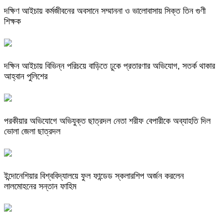
দক্ষিণ আইচায় কর্মজীবনের অবসানে সম্মাননা ও ভালোবাসায় সিক্ত তিন গুণী
শিক্ষক
দক্ষিন আইচায় ‎বিভিন্ন পরিচয়ে বাড়িতে ঢুকে প্রতারণার অভিযোগ, সতর্ক থাকার
আহ্বান পুলিশের
পরকীয়ার অভিযোগে অভিযুক্ত ছাত্রদল নেতা শরীফ বেপারীকে অব্যাহতি দিল
ভোলা জেলা ছাত্রদল
ইন্দোনেশিয়ার বিশ্ববিদ্যালয়ে ফুল ফান্ডেড স্কলারশিপ অর্জন করলেন
লালমোহনের সন্তান ফাহিম