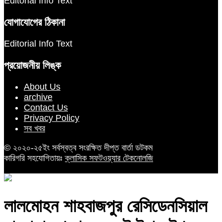
Editorial Info Text
যোগাযোগের ঠিকানা
Editorial Info Text
প্রয়োজনীয় লিঙ্ক
About Us
archive
Contact Us
Privacy Policy
সব খবর
© ২০২০-২৫ইং সর্বস্বত্ব সংরক্ষিত দীপ্ত বার্তা ডটকম
কারিগরি সহযোগিতায়ঃ
ক্লাসিক সফটওয়্যার টেকনোলজি
লালমোহন শাহবাজপুর রেসিডেনসিয়াল