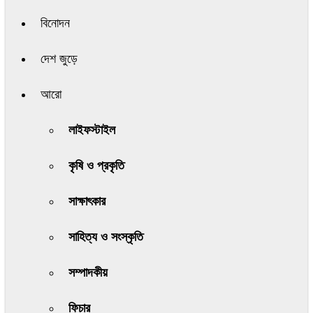
বিনোদন
দেশ জুড়ে
আরো
লাইফস্টাইল
কৃষি ও প্রকৃতি
সাক্ষাৎকার
সাহিত্য ও সংস্কৃতি
সম্পাদকীয়
ফিচার