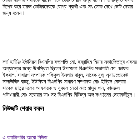
মেজর হাফিজ সবাইকে ধানের শীষে ভোট দেয়ার জন্য বলেন। উপস্থিত সবাই
বিশেষ করে তরুন ভোটারদেরকে যোগ্য প্রার্থী এবং সৎ লোক দেখে ভোট দেয়ার
জন্য বলেন।
লর্ড হার্ডিঞ্জ ইউনিয়ন বিএনপির সভাপতি মো. ইব্রাহিম মিয়ার সভাপেিতত্ব এসময়
অন্যান্যের মধ্যে উপস্থিত ছিলেন উপজেলা বিএনপির সভাপতি মো. জাফর
ইকবাল, সাধারণ সম্পাদক শফিকুল ইসলাম বাবুল, সাবেক যুগ্ম এ্যাডভোকেট
সালাউদ্দিন বাচ্ছু, ইউনিয়ন বিএনপির সাধারণ সম্পাদক মোঃ ইদ্রিস মেম্বার
সাবেক ছাত্র দলের আহবায়ক ও যুবদল নেতা মোঃ মাসুদ খান, কামরুল
পাটাওয়ারী,মোঃ সরোয়ার ডাঃ সহ বিএনপির বিভিন্ন অঙ্গ সংগঠনের নেতাকর্মীবৃন্দ।
নিউজটি শেয়ার করুন
এ ক্যাটাগরির আরো নিউজ