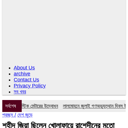
About Us
archive
Contact Us
Privacy Policy
সব খবর
য়াগনস্টিক সেন্টারের উদ্বোধন
সর্বশেষ
লালমোহনে জুলাই গণঅভ্যুত্থান দিবস উপলক্ষ
প্রচ্ছদ /
দেশ জুড়ে
শহীদ জিয়া ছিলেন খোলাফায়ে রাশেদীনের মতো