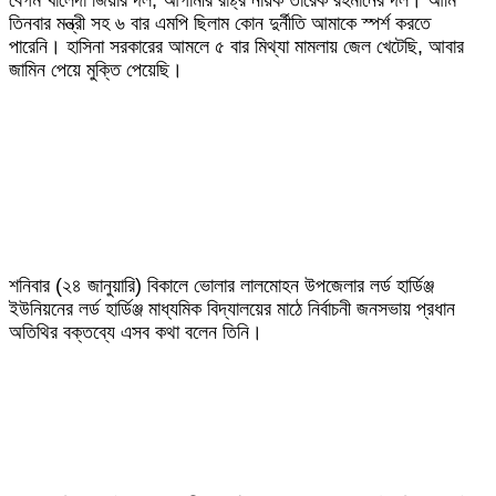
বেগম খালেদা জিয়ার দল, আগামীর রাষ্ট্র নায়ক তারেক রহমানের দল। আমি
তিনবার মন্ত্রী সহ ৬ বার এমপি ছিলাম কোন দুর্নীতি আমাকে স্পর্শ করতে
পারেনি। হাসিনা সরকারের আমলে ৫ বার মিথ্যা মামলায় জেল খেটেছি, আবার
জামিন পেয়ে মুক্তি পেয়েছি।
শনিবার (২৪ জানুয়ারি) বিকালে ভোলার লালমোহন উপজেলার লর্ড হার্ডিঞ্জ
ইউনিয়নের লর্ড হার্ডিঞ্জ মাধ্যমিক বিদ্যালয়ের মাঠে নির্বাচনী জনসভায় প্রধান
অতিথির বক্তব্যে এসব কথা বলেন তিনি।