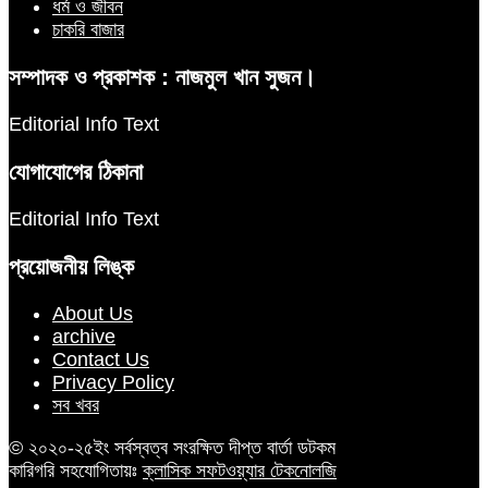
ধর্ম ও জীবন
চাকরি বাজার
সম্পাদক ও প্রকাশক : নাজমুল খান সুজন।
Editorial Info Text
যোগাযোগের ঠিকানা
Editorial Info Text
প্রয়োজনীয় লিঙ্ক
About Us
archive
Contact Us
Privacy Policy
সব খবর
© ২০২০-২৫ইং সর্বস্বত্ব সংরক্ষিত দীপ্ত বার্তা ডটকম
কারিগরি সহযোগিতায়ঃ
ক্লাসিক সফটওয়্যার টেকনোলজি