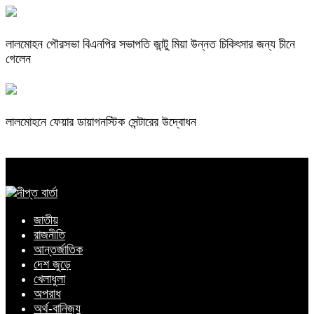
লালমোহন পৌরসভা বিএনপির সভাপতি জান্টু মিয়া উন্নত চিকিৎসার জন্য চীনে
গেলেন
লালমোহনে ফেয়ার ডায়াগনস্টিক সেন্টারের উদ্বোধন
জাতীয়
রাজনীতি
আন্তর্জাতিক
দেশ জুড়ে
খেলাধুলা
অপরাধ
অর্থ-বানিজ্য