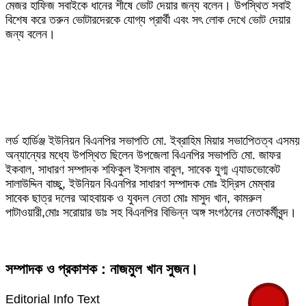
মেজর হাফিজ সবাইকে ধানের শীষে ভোট দেয়ার জন্য বলেন। উপস্থিত সবাই
বিশেষ করে তরুন ভোটারদেরকে যোগ্য প্রার্থী এবং সৎ লোক দেখে ভোট দেয়ার
জন্য বলেন।
লর্ড হার্ডিঞ্জ ইউনিয়ন বিএনপির সভাপতি মো. ইব্রাহিম মিয়ার সভাপেিতত্ব এসময়
অন্যান্যের মধ্যে উপস্থিত ছিলেন উপজেলা বিএনপির সভাপতি মো. জাফর
ইকবাল, সাধারণ সম্পাদক শফিকুল ইসলাম বাবুল, সাবেক যুগ্ম এ্যাডভোকেট
সালাউদ্দিন বাচ্ছু, ইউনিয়ন বিএনপির সাধারণ সম্পাদক মোঃ ইদ্রিস মেম্বার
সাবেক ছাত্র দলের আহবায়ক ও যুবদল নেতা মোঃ মাসুদ খান, কামরুল
পাটাওয়ারী,মোঃ সরোয়ার ডাঃ সহ বিএনপির বিভিন্ন অঙ্গ সংগঠনের নেতাকর্মীবৃন্দ।
সম্পাদক ও প্রকাশক : নাজমুল খান সুজন।
Editorial Info Text