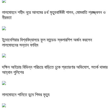
লালমোহনে শহীদ নূরে আলমের ৪র্থ মৃত্যুবার্ষিকী পালন, মোমবাতি প্রজ্জ্বলন ও
নীরবতা
ইন্দোনেশিয়ার বিশ্ববিদ্যালয়ে ফুল ফান্ডেড স্কলারশিপ অর্জন করলেন
লালমোহনের সন্তান ফাহিম
দক্ষিন আইচায় ‎বিভিন্ন পরিচয়ে বাড়িতে ঢুকে প্রতারণার অভিযোগ, সতর্ক থাকার
আহ্বান পুলিশের
লালমোহনে পানিতে ডুবে শিশুর মৃত্যু