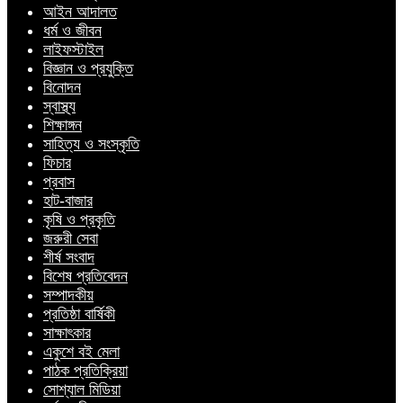
আইন আদালত
ধর্ম ও জীবন
লাইফস্টাইল
বিজ্ঞান ও প্রযুক্তি
বিনোদন
স্বাস্থ্য
শিক্ষাঙ্গন
সাহিত্য ও সংস্কৃতি
ফিচার
প্রবাস
হাট-বাজার
কৃষি ও প্রকৃতি
জরুরী সেবা
শীর্ষ সংবাদ
বিশেষ প্রতিবেদন
সম্পাদকীয়
প্রতিষ্ঠা বার্ষিকী
সাক্ষাৎকার
একুশে বই মেলা
পাঠক প্রতিক্রিয়া
সোশ্যাল মিডিয়া