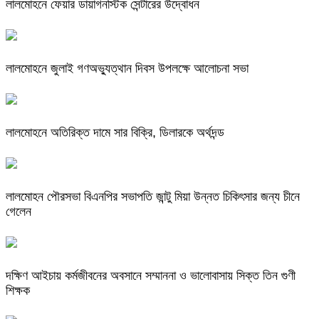
লালমোহনে ফেয়ার ডায়াগনস্টিক সেন্টারের উদ্বোধন
লালমোহনে জুলাই গণঅভ্যুত্থান দিবস উপলক্ষে আলোচনা সভা
লালমোহনে অতিরিক্ত দামে সার বিক্রি, ডিলারকে অর্থদন্ড
লালমোহন পৌরসভা বিএনপির সভাপতি জান্টু মিয়া উন্নত চিকিৎসার জন্য চীনে
গেলেন
দক্ষিণ আইচায় কর্মজীবনের অবসানে সম্মাননা ও ভালোবাসায় সিক্ত তিন গুণী
শিক্ষক