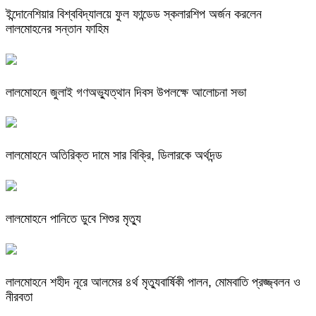
ইন্দোনেশিয়ার বিশ্ববিদ্যালয়ে ফুল ফান্ডেড স্কলারশিপ অর্জন করলেন
লালমোহনের সন্তান ফাহিম
লালমোহনে জুলাই গণঅভ্যুত্থান দিবস উপলক্ষে আলোচনা সভা
লালমোহনে অতিরিক্ত দামে সার বিক্রি, ডিলারকে অর্থদন্ড
লালমোহনে পানিতে ডুবে শিশুর মৃত্যু
লালমোহনে শহীদ নূরে আলমের ৪র্থ মৃত্যুবার্ষিকী পালন, মোমবাতি প্রজ্জ্বলন ও
নীরবতা