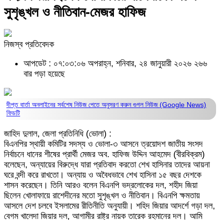
সুশৃঙ্খল ও নীতিবান-মেজর হাফিজ
নিজস্ব প্রতিবেদক
আপডেট : ০৭:০৩:০৬ অপরাহ্ন, শনিবার, ২৪ জানুয়ারী ২০২৬
২৬৬
বার পড়া হয়েছে
দীপ্ত বার্তা অনলাইনের সর্বশেষ নিউজ পেতে অনুসরণ করুন
গুগল নিউজ (Google News)
ফিডটি
জাহিদ দুলাল, জেলা প্রতিনিধি (ভোলা) :
বিএনপির স্থায়ী কমিটির সদস্য ও ভোলা-৩ আসনে ত্রয়োদশ জাতীয় সংসদ
নির্বাচনে ধানের শীষের প্রার্থী মেজর অব. হাফিজ উদ্দিন আহমেদ (বীরবিক্রম)
বলেছেন, অন্যায়ের বিরুদ্ধে যারা প্রতিবাদ করতো শেখ হাসিনার তাদের আয়না
ঘরে বন্দী করে রাখতো। অন্যায় ও অবৈধভাবে শেখ হাসিনা ১৫ বছর দেশকে
শাসন করেছেন। তিনি আরও বলেন বিএনপি ভদ্রলোকের দল, শহীদ জিয়া
ছিলেন খোলাফায়ে রাশেদীনের মতো সুশৃঙ্খল ও নীতিবান। বিএনপি ক্ষমতায়
আসলে দেশ চলবে ইসলামের রীতিনীতি অনুযায়ী। শহিদ জিয়ার আদর্শে গড়া দল,
বেগম খালেদা জিয়ার দল, আগামীর রাষ্ট্র নায়ক তারেক রহমানের দল। আমি