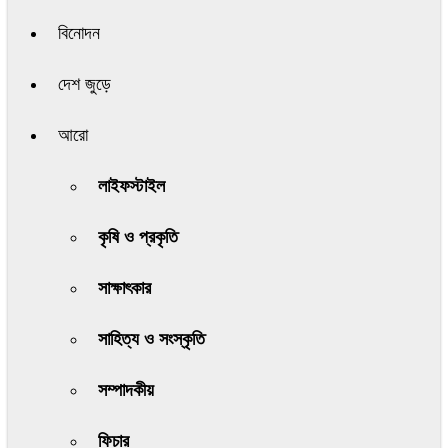
বিনোদন
দেশ জুড়ে
আরো
লাইফস্টাইল
কৃষি ও প্রকৃতি
সাক্ষাৎকার
সাহিত্য ও সংস্কৃতি
সম্পাদকীয়
ফিচার