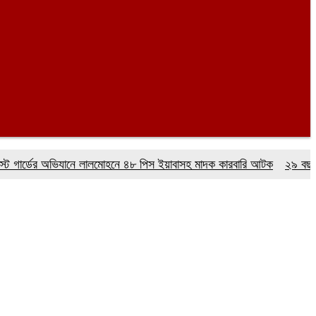
্ডের অভিযানে লালমোহনে ৪৮ পিস ইয়াবাসহ মাদক কারবারি আটক
২৯ বছর ধরে নেই