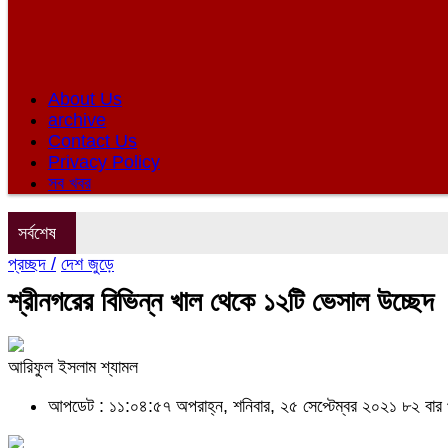
About Us
archive
Contact Us
Privacy Policy
সব খবর
সর্বশেষ
প্রচ্ছদ /
দেশ জুড়ে
শ্রীনগরের বিভিন্ন খাল থেকে ১২টি ভেসাল উচ্ছেদ
আরিফুল ইসলাম শ্যামল
আপডেট : ১১:০৪:৫৭ অপরাহ্ন, শনিবার, ২৫ সেপ্টেম্বর ২০২১
৮২ বার