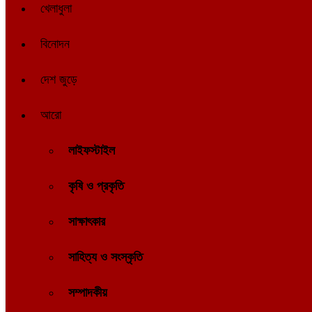
খেলাধুলা
বিনোদন
দেশ জুড়ে
আরো
লাইফস্টাইল
কৃষি ও প্রকৃতি
সাক্ষাৎকার
সাহিত্য ও সংস্কৃতি
সম্পাদকীয়