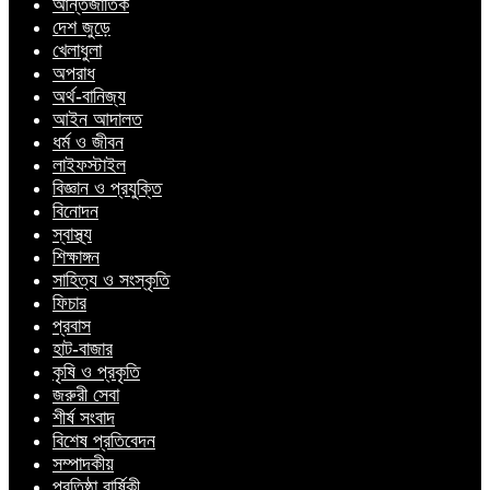
আন্তর্জাতিক
দেশ জুড়ে
খেলাধুলা
অপরাধ
অর্থ-বানিজ্য
আইন আদালত
ধর্ম ও জীবন
লাইফস্টাইল
বিজ্ঞান ও প্রযুক্তি
বিনোদন
স্বাস্থ্য
শিক্ষাঙ্গন
সাহিত্য ও সংস্কৃতি
ফিচার
প্রবাস
হাট-বাজার
কৃষি ও প্রকৃতি
জরুরী সেবা
শীর্ষ সংবাদ
বিশেষ প্রতিবেদন
সম্পাদকীয়
প্রতিষ্ঠা বার্ষিকী