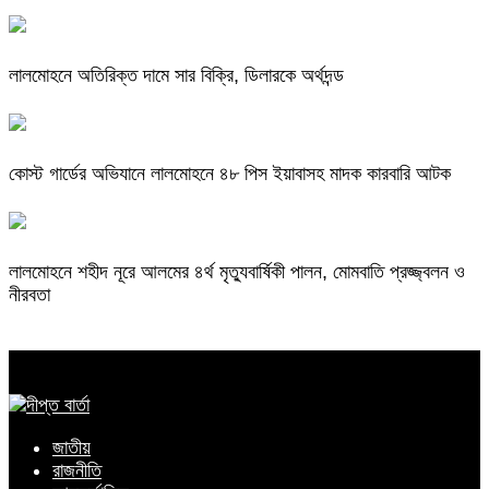
লালমোহনে অতিরিক্ত দামে সার বিক্রি, ডিলারকে অর্থদন্ড
কোস্ট গার্ডের অভিযানে লালমোহনে ৪৮ পিস ইয়াবাসহ মাদক কারবারি আটক
লালমোহনে শহীদ নূরে আলমের ৪র্থ মৃত্যুবার্ষিকী পালন, মোমবাতি প্রজ্জ্বলন ও
নীরবতা
জাতীয়
রাজনীতি