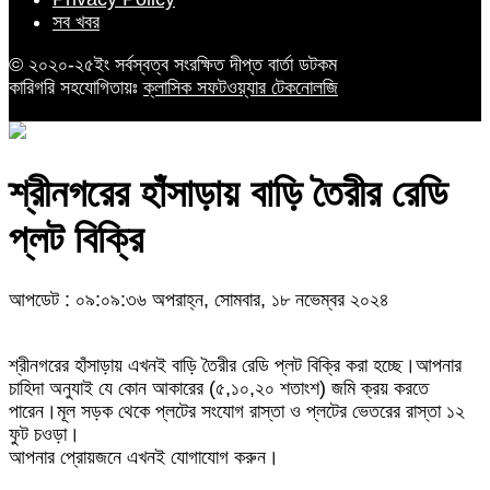
সব খবর
© ২০২০-২৫ইং সর্বস্বত্ব সংরক্ষিত দীপ্ত বার্তা ডটকম
কারিগরি সহযোগিতায়ঃ
ক্লাসিক সফটওয়্যার টেকনোলজি
শ্রীনগরের হাঁসাড়ায় বাড়ি তৈরীর রেডি
প্লট বিক্রি
আপডেট : ০৯:০৯:৩৬ অপরাহ্ন, সোমবার, ১৮ নভেম্বর ২০২৪
শ্রীনগরের হাঁসাড়ায় এখনই বাড়ি তৈরীর রেডি প্লট বিক্রি করা হচ্ছে।আপনার
চাহিদা অনুযাই যে কোন আকারের (৫,১০,২০ শতাংশ) জমি ক্রয় করতে
পারেন।মূল সড়ক থেকে প্লটের সংযোগ রাস্তা ও প্লটের ভেতরের রাস্তা ১২
ফুট চওড়া।
আপনার প্রোয়জনে এখনই যোগাযোগ করুন।