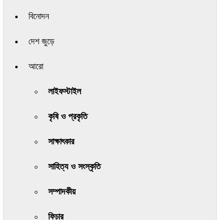
বিনোদন
দেশ জুড়ে
আরো
লাইফস্টাইল
কৃষি ও প্রকৃতি
সাক্ষাৎকার
সাহিত্য ও সংস্কৃতি
সম্পাদকীয়
ফিচার