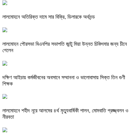
লালমোহনে অতিরিক্ত দামে সার বিক্রি, ডিলারকে অর্থদন্ড
লালমোহন পৌরসভা বিএনপির সভাপতি জান্টু মিয়া উন্নত চিকিৎসার জন্য চীনে
গেলেন
দক্ষিণ আইচায় কর্মজীবনের অবসানে সম্মাননা ও ভালোবাসায় সিক্ত তিন গুণী
শিক্ষক
লালমোহনে শহীদ নূরে আলমের ৪র্থ মৃত্যুবার্ষিকী পালন, মোমবাতি প্রজ্জ্বলন ও
নীরবতা