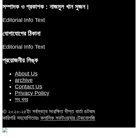
সম্পাদক ও প্রকাশক : নাজমুল খান সুজন।
Editorial Info Text
যোগাযোগের ঠিকানা
Editorial Info Text
প্রয়োজনীয় লিঙ্ক
About Us
archive
Contact Us
Privacy Policy
সব খবর
© ২০২০-২৫ইং সর্বস্বত্ব সংরক্ষিত দীপ্ত বার্তা ডটকম
কারিগরি সহযোগিতায়ঃ
ক্লাসিক সফটওয়্যার টেকনোলজি