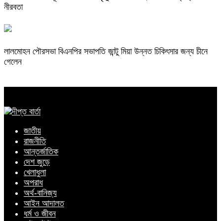
নীরবতা
লালমোহন পৌরসভা বিএনপির সভাপতি জান্টু মিয়া উন্নত চিকিৎসার জন্য চীনে
গেলেন
জাতীয়
রাজনীতি
আন্তর্জাতিক
দেশ জুড়ে
খেলাধুলা
অপরাধ
অর্থ-বানিজ্য
আইন আদালত
ধর্ম ও জীবন