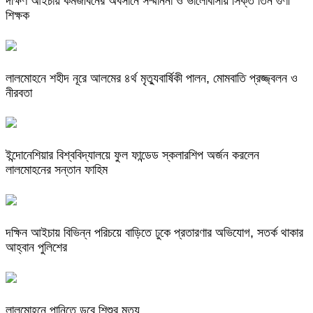
দক্ষিণ আইচায় কর্মজীবনের অবসানে সম্মাননা ও ভালোবাসায় সিক্ত তিন গুণী
শিক্ষক
লালমোহনে শহীদ নূরে আলমের ৪র্থ মৃত্যুবার্ষিকী পালন, মোমবাতি প্রজ্জ্বলন ও
নীরবতা
ইন্দোনেশিয়ার বিশ্ববিদ্যালয়ে ফুল ফান্ডেড স্কলারশিপ অর্জন করলেন
লালমোহনের সন্তান ফাহিম
দক্ষিন আইচায় ‎বিভিন্ন পরিচয়ে বাড়িতে ঢুকে প্রতারণার অভিযোগ, সতর্ক থাকার
আহ্বান পুলিশের
লালমোহনে পানিতে ডুবে শিশুর মৃত্যু