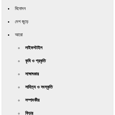
বিনোদন
দেশ জুড়ে
আরো
লাইফস্টাইল
কৃষি ও প্রকৃতি
সাক্ষাৎকার
সাহিত্য ও সংস্কৃতি
সম্পাদকীয়
ফিচার