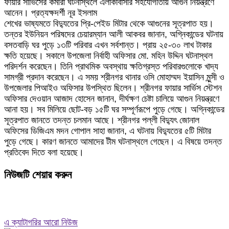
ফায়ার সার্ভিসের কর্মীরা ঘটনাস্থলে এলাকাবাসীর সহযোগীতায় আগুন নিয়ন্ত্রণে
আনেন। প্রত্যক্ষদর্শী নূর ইসলাম
শেখের ভাষ্যমতে বিদ্যুতের প্রি-পেইড মিটার থেকে আগুনের সূত্রপাত হয়।
তন্তর ইউনিয়ন পরিষদের চেয়ারম্যান আলী আকবর জানান, অগ্নিকান্ডের ঘটনায়
বসতবাড়ি ঘর পুড়ে ১৩টি পরিবার এখন সর্বশান্ত। প্রায় ২৫-৩০ লাখ টাকার
ক্ষতি হয়েছে। সকালে উপজেলা নির্বাহী অফিসার মো. মহিন উদ্দিন ঘটনাস্থল
পরিদর্শন করেছেন। তিনি প্রাথমিক অবস্থায় ক্ষতিগ্রস্ত পরিবারগুলোকে খাদ্য
সামগ্রী প্রদান করেছেন। এ সময় শ্রীনগর থানার ওসি মোহাম্মদ ইয়াসিন মুন্সী ও
উপজেলার পিআইও অফিসার উপস্থিত ছিলেন। শ্রীনগর ফায়ার সার্ভিস স্টেশন
অফিসার দেওয়ান আজাদ হোসেন জানান, দীর্ঘক্ষণ চেষ্টা চালিয়ে আগুন নিয়ন্ত্রণে
আনা হয়। সব মিলিয়ে ছোট-বড় ১৫টি ঘর সম্পূর্ণরূপে পুড়ে গেছে। অগ্নিকান্ডের
সূত্রপাত জানতে তদন্ত চলমান আছে। শ্রীনগর পল্লী বিদ্যুৎ জোনাল
অফিসের ডিজিএম মদন গোপাল সাহা জানান, এ ঘটনায় বিদ্যুতের ৫টি মিটার
পুড়ে গেছে। কারণ জানতে আমাদের টীম ঘটনাস্থলে গেছেন। এ বিষয়ে তদন্ত
প্রতিবেদ দিতে বলা হয়েছে।
নিউজটি শেয়ার করুন
এ ক্যাটাগরির আরো নিউজ