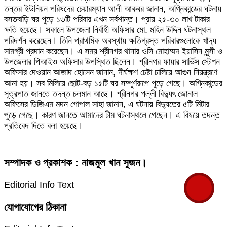
তন্তর ইউনিয়ন পরিষদের চেয়ারম্যান আলী আকবর জানান, অগ্নিকান্ডের ঘটনায়
বসতবাড়ি ঘর পুড়ে ১৩টি পরিবার এখন সর্বশান্ত। প্রায় ২৫-৩০ লাখ টাকার
ক্ষতি হয়েছে। সকালে উপজেলা নির্বাহী অফিসার মো. মহিন উদ্দিন ঘটনাস্থল
পরিদর্শন করেছেন। তিনি প্রাথমিক অবস্থায় ক্ষতিগ্রস্ত পরিবারগুলোকে খাদ্য
সামগ্রী প্রদান করেছেন। এ সময় শ্রীনগর থানার ওসি মোহাম্মদ ইয়াসিন মুন্সী ও
উপজেলার পিআইও অফিসার উপস্থিত ছিলেন। শ্রীনগর ফায়ার সার্ভিস স্টেশন
অফিসার দেওয়ান আজাদ হোসেন জানান, দীর্ঘক্ষণ চেষ্টা চালিয়ে আগুন নিয়ন্ত্রণে
আনা হয়। সব মিলিয়ে ছোট-বড় ১৫টি ঘর সম্পূর্ণরূপে পুড়ে গেছে। অগ্নিকান্ডের
সূত্রপাত জানতে তদন্ত চলমান আছে। শ্রীনগর পল্লী বিদ্যুৎ জোনাল
অফিসের ডিজিএম মদন গোপাল সাহা জানান, এ ঘটনায় বিদ্যুতের ৫টি মিটার
পুড়ে গেছে। কারণ জানতে আমাদের টীম ঘটনাস্থলে গেছেন। এ বিষয়ে তদন্ত
প্রতিবেদ দিতে বলা হয়েছে।
সম্পাদক ও প্রকাশক : নাজমুল খান সুজন।
Editorial Info Text
যোগাযোগের ঠিকানা