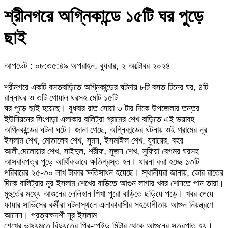
শ্রীনগরে অগ্নিকান্ডে ১৫টি ঘর পুড়ে
ছাই
আপডেট : ০৮:৩৫:৪৯ অপরাহ্ন, বুধবার, ২ অক্টোবর ২০২৪
শ্রীনগরে একটি বসতবাড়িতে অগ্নিকান্ডের ঘটনায় ৮টি বসত টিনের ঘর, ৪টি
রান্নাঘর ও ৩টি গোয়াল ঘরসহ মোট ১৫টি
ঘর পুড়ে ছাই হয়েছে। বুধবার রাত সোয়া ৩ টার দিকে উপজেলার তন্তর
ইউনিয়নের সিংপাড়া এলাকার বালিট্রা গ্রামের শেখ বাড়িতে এই ভয়াবহ
অগ্নিকান্ডের ঘটনা ঘটে। জানা গেছে, অগ্নিকান্ডের ঘটনায় ওই গ্রামের নূর
ইসলাম শেখ, মোতালেব শেখ, সুমন, ইসমাঈল শেখ, যুবায়ের, বহর
আলী,দেলোয়ার শেখ, সাইদুল, শরীফ, সুজন শেখ, সুফিয়া বেগমর ঘরসহ
আসবাবপত্র পুড়ে আর্থিকভাবে ক্ষতিগ্রস্ত হন। ধারনা করা হচ্ছে ১৩টি
পরিবারের ২৫-৩০ লাখ টাকার ক্ষতিসাধন হয়েছে। স্থানীয়রা জানায়, ভোর রাতের
দিকে বালিট্রার নূর ইসলাম শেখের বাড়িতে আগুন লাগার খবর শোনতে পান তারা।
মুহুর্তের মধ্যে আগুনের লেলিহান শিখা পুরো বাড়িতে ছড়িয়ে পড়ে। খবর পেয়ে
ফায়ার সার্ভিসের কর্মীরা ঘটনাস্থলে এলাকাবাসীর সহযোগীতায় আগুন নিয়ন্ত্রণে
আনেন। প্রত্যক্ষদর্শী নূর ইসলাম
শেখের ভাষ্যমতে বিদ্যুতের প্রি-পেইড মিটার থেকে আগুনের সূত্রপাত হয়।