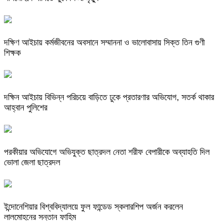
দক্ষিণ আইচায় কর্মজীবনের অবসানে সম্মাননা ও ভালোবাসায় সিক্ত তিন গুণী
শিক্ষক
দক্ষিন আইচায় ‎বিভিন্ন পরিচয়ে বাড়িতে ঢুকে প্রতারণার অভিযোগ, সতর্ক থাকার
আহ্বান পুলিশের
পরকীয়ার অভিযোগে অভিযুক্ত ছাত্রদল নেতা শরীফ বেপারীকে অব্যাহতি দিল
ভোলা জেলা ছাত্রদল
ইন্দোনেশিয়ার বিশ্ববিদ্যালয়ে ফুল ফান্ডেড স্কলারশিপ অর্জন করলেন
লালমোহনের সন্তান ফাহিম