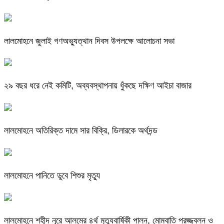
লালমোহনে জুলাই গণঅভ্যুত্থান দিবস উপলক্ষে আলোচনা সভা
২৯ বছর ধরে নেই কমিটি, অব্যবস্থাপনায় ধুঁকছে দক্ষিণ আইচা বাজার
লালমোহনে অতিরিক্ত দামে সার বিক্রি, ডিলারকে অর্থদন্ড
লালমোহনে পানিতে ডুবে শিশুর মৃত্যু
লালমোহনে শহীদ নূরে আলমের ৪র্থ মৃত্যুবার্ষিকী পালন, মোমবাতি প্রজ্জ্বলন ও