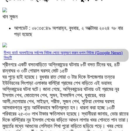
খান সুজন
আপডেট : ০৮:৩৫:৪৯ অপরাহ্ন, বুধবার, ২ অক্টোবর ২০২৪
৭৮ বার
পড়া হয়েছে
দীপ্ত বার্তা অনলাইনের সর্বশেষ নিউজ পেতে অনুসরণ করুন
গুগল নিউজ (Google News)
ফিডটি
শ্রীনগরে একটি বসতবাড়িতে অগ্নিকান্ডের ঘটনায় ৮টি বসত টিনের ঘর, ৪টি
রান্নাঘর ও ৩টি গোয়াল ঘরসহ মোট ১৫টি
ঘর পুড়ে ছাই হয়েছে। বুধবার রাত সোয়া ৩ টার দিকে উপজেলার তন্তর
ইউনিয়নের সিংপাড়া এলাকার বালিট্রা গ্রামের শেখ বাড়িতে এই ভয়াবহ
অগ্নিকান্ডের ঘটনা ঘটে। জানা গেছে, অগ্নিকান্ডের ঘটনায় ওই গ্রামের নূর
ইসলাম শেখ, মোতালেব শেখ, সুমন, ইসমাঈল শেখ, যুবায়ের, বহর
আলী,দেলোয়ার শেখ, সাইদুল, শরীফ, সুজন শেখ, সুফিয়া বেগমর ঘরসহ
আসবাবপত্র পুড়ে আর্থিকভাবে ক্ষতিগ্রস্ত হন। ধারনা করা হচ্ছে ১৩টি
পরিবারের ২৫-৩০ লাখ টাকার ক্ষতিসাধন হয়েছে। স্থানীয়রা জানায়, ভোর রাতের
দিকে বালিট্রার নূর ইসলাম শেখের বাড়িতে আগুন লাগার খবর শোনতে পান তারা।
মুহুর্তের মধ্যে আগুনের লেলিহান শিখা পুরো বাড়িতে ছড়িয়ে পড়ে। খবর পেয়ে