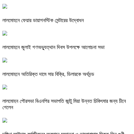
লালমোহনে ফেয়ার ডায়াগনস্টিক সেন্টারের উদ্বোধন
লালমোহনে জুলাই গণঅভ্যুত্থান দিবস উপলক্ষে আলোচনা সভা
লালমোহনে অতিরিক্ত দামে সার বিক্রি, ডিলারকে অর্থদন্ড
লালমোহন পৌরসভা বিএনপির সভাপতি জান্টু মিয়া উন্নত চিকিৎসার জন্য চীনে
গেলেন